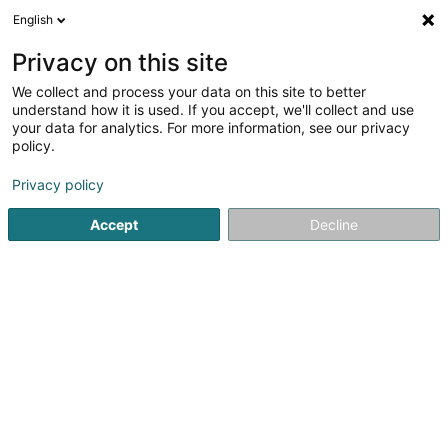
English
EN
Privacy on this site
We collect and process your data on this site to better
Refine your search
understand how it is used. If you accept, we'll collect and use
your data for analytics. For more information, see our privacy
More filters
Autour de moi
Open today
(0)
policy.
6
Shoemaker in Luxembourg-City
result(s) for
en 38ms
Privacy policy
Home page
Shoes
Shoemaker
Luxembourg
Accept
Decline
1
Senna Cordonnerie Rapide SA
12 Rue Jean Origer
L-2269
Luxembourg (Lëtzebuerg)
Notre établissement se trouve dans le shopping center
Topaze à Mersch.Besoin de semelles, ceintures en cuir
ou autres produits pour chaussures, cuir ou daim, faites
appel à nos services.Nous sommes ouverts tous les jours
de 9h à 18h sauf le...