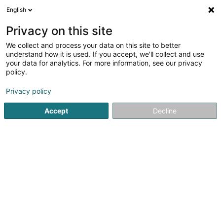
English
DE
Privacy on this site
We collect and process your data on this site to better
Verfeinere deine Suche
understand how it is used. If you accept, we'll collect and use
your data for analytics. For more information, see our privacy
Weitere Filter
Autour de moi
Heute geöffnet
(1)
policy.
6
Schuhmacher in Luxemburg-Stadt
Ergebnis(se) für
en
Privacy policy
51ms
Accept
Decline
Startseite
Schuhe
Schuhmacher
Luxembourg
1
Senna Cordonnerie Rapide SA
12 Rue Jean Origer
L-2269
Luxembourg (Lëtzebuerg)
Notre établissement se trouve dans le shopping center
Topaze à Mersch.Besoin de semelles, ceintures en cuir
ou autres produits pour chaussures, cuir ou daim, faites
appel à nos services.Nous sommes ouverts tous les jours