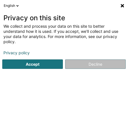
English
Privacy on this site
We collect and process your data on this site to better
Refine your search
understand how it is used. If you accept, we'll collect and use
your data for analytics. For more information, see our privacy
More filters
Autour de moi
Parking
(1)
policy.
1
Veterinary clinical in Berdorf
result(s) for
en 35ms
Privacy policy
Home page
Veterinary clinical
Berdorf
Accept
Decline
1
Déierepraxis Mëllerdall
11 Biirkelterstrooss
L-6552
Berdorf (Bäerdref)
Déierepraxis Mëllerdall située à Berdorf est spécialisée
dans les petits animaux (chiens, chats, lapins,…) et dans
les grands (cochons,…)7 vétérinaires, dont une
kinésithérapeute, un vétérinaire spécialisé en médecine
porcine, un...