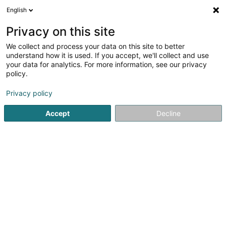
English
DE
Privacy on this site
We collect and process your data on this site to better
Verfeinere deine Suche
understand how it is used. If you accept, we'll collect and use
your data for analytics. For more information, see our privacy
Autour de moi
Heute geöffnet
(0)
policy.
1
Meditation in Niederdonven
Ergebnis(se) für
en 40ms
Privacy policy
Startseite
Yoga, Entspannung und Meditation
Meditation
Accept
Decline
1
QI Gong Ave et Affinités Asbl
57 Rue des Romains
L-5433
Niederdonven (Nidderdonven)
Yoga, Entspannung und Meditation