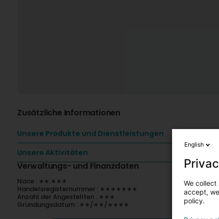
Zusätzliche Informationen
Unsere Produkte und Dienstleistungen
English
Unsere Aktivitäten
Privac
Verwaltungs- und Finanzdaten
Nace : ∗∗.∗∗∗
We collect 
Handelsregisternummer : ∗∗∗∗∗∗∗
accept, we'
Anzahl der Angestellten : ∗∗∗
policy.
Gründungsdatum : ∗∗/∗∗/∗∗∗∗