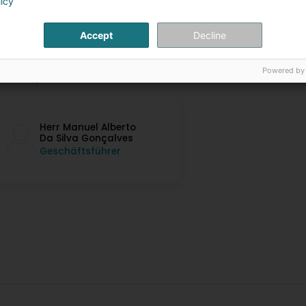
licy
Accept
Decline
Powered by
ontaktpersonen
Herr Manuel Alberto
Da Silva Gonçalves
Geschäftsführer