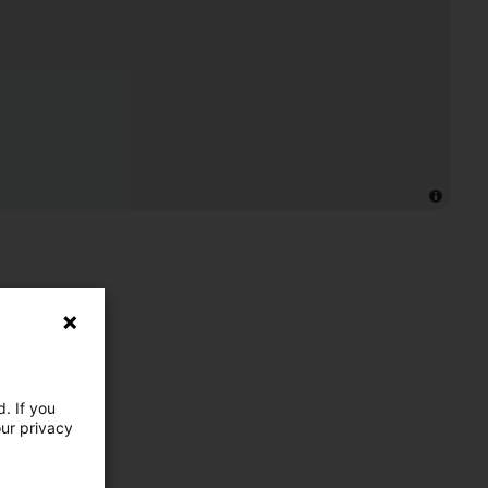
. If you
our privacy