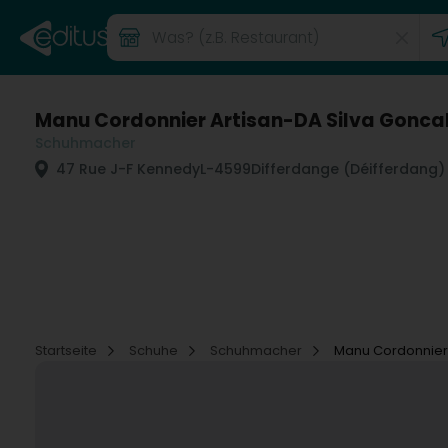
Manu Cordonnier Artisan-DA Silva Gonca
Schuhmacher
47 Rue J-F Kennedy
L-4599
Differdange (Déifferdang)
Startseite
Schuhe
Schuhmacher
Manu Cordonnier 