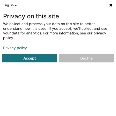
English
DE
Privacy on this site
We collect and process your data on this site to better
Verfeinere deine Suche
understand how it is used. If you accept, we'll collect and use
your data for analytics. For more information, see our privacy
Autour de moi
Bestbewertet
Internetzugang
(10)
(14)
policy.
222
Ergebnis(se) für
Privacy policy
Berufliche Aus-und Weiterbildung in Luxemburg-Stadt
en 53ms
Accept
Decline
Startseite
Berufliche Aus-und Weiterbildung
Luxembourg
JMG Concept SA
13 Route de Kayl
L-3385
Noertzange (Näerzeng)