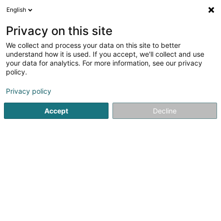
English
Privacy on this site
We collect and process your data on this site to better
Verfeinere deine Suche
understand how it is used. If you accept, we'll collect and use
your data for analytics. For more information, see our privacy
Autour de moi
Luxembourg
Bestbewertet
(10)
(18)
policy.
87
Lebensmittel
Ergebnis(se) für
en 50ms
Privacy policy
Startseite
Handel
Tiere
Lebensmittel
Accept
Decline
1
Fressnapf Bertrange
52 Route de Longwy
L-8080
Bertrange (Bartreng)
Die Fressnapf-Gruppe ist Europas Nummer Eins im
HeimtierbedarfÜber 1.900 moderne Märkte in elf
europäischen Ländern bieten ein flächendeckendes,
kompetentes Netz für Tierfreund: innen von Dänemark bis
Rumänien. Dabei schafft Fressnapf ein...