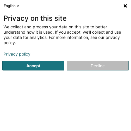
English
DE
Privacy on this site
We collect and process your data on this site to better
Verfeinere deine Suche
understand how it is used. If you accept, we'll collect and use
your data for analytics. For more information, see our privacy
Autour de moi
Bettendorf
Bestbewertet
Ba
(1)
(2)
policy.
3
Jagdmunition
Ergebnis(se) für
en 50ms
Privacy policy
Startseite
Jagdbedarf
Jagdmunition
Accept
Decline
1
Armurerie Paul Frauenberg Sàrl
100 Route de Bastogne
L-9176
Niederfeulen (Nidderfeelen)
Gegründet 1994 und umgezogen 2007 in unsere neuen
Geschäftsräume, stehen Ihnen sämtliche Produkte aller
bekannten Marken auf 200m2 zur Verfügung. Zu unserem
Team zählen erfahrene Sportschützen, Jäger,
Wiederlader und Büchsenmachermeister, die...