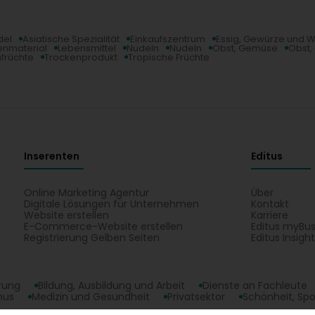
del
Asiatische Spezialität
Einkaufszentrum
Essig, Gewürze und W
enmaterial
Lebensmittel
Nudeln
Nudeln
Obst, Gemüse
Obst
früchte
Trockenprodukt
Tropische Früchte
Inserenten
Editus
Online Marketing Agentur
Über
Digitale Lösungen für Unternehmen
Kontakt
Website erstellen
Karriere
E-Commerce-Website erstellen
Editus myBus
Registrierung Gelben Seiten
Editus Insigh
erung
Bildung, Ausbildung und Arbeit
Dienste an Fachleute
mus
Medizin und Gesundheit
Privatsektor
Schönheit, Spo