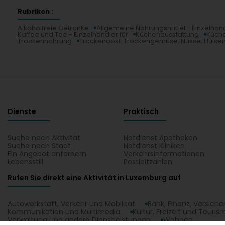
Rubriken :
Alkoholfreie Getränke
Allgemeine Nahrungsmittel - Einzelhan
Kaffee und Tee - Einzelhändler für
Küchenausstattung
Küch
Trockennahrung
Trockenobst, Trockengemüse, Nüsse, Hülsen
Dienste
Praktisch
Suche nach Aktivität
Notdienst Apotheken
Suche nach Stadt
Notdienst Kliniken
Ein Angebot anfordern
Verkehrsinformationen
Lebensstill
Postleitzahlen
Rufen Sie direkt eine Aktivität in Luxemburg auf
Autowerkstatt, Verkehr und Mobilität
Bank, Finanz, Versich
Kommunikation und Multimedia
Kultur, Freizeit und Touris
Verwaltung und andere Dienstleistungen
Wohnen