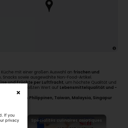
n Küche mit einer großen Auswahl an
frischen und
ke, Snacks sowie ausgewählte Non-Food-Artikel.
üse und Früchte per Luftfracht
, um höchste Qualität und
n
und legen größten Wert auf
Lebensmittelqualität und -
ndonesien, den Philippinen, Taiwan, Malaysia, Singapur
. If you
ues
Spécialités culinaires asiatiques
our privacy