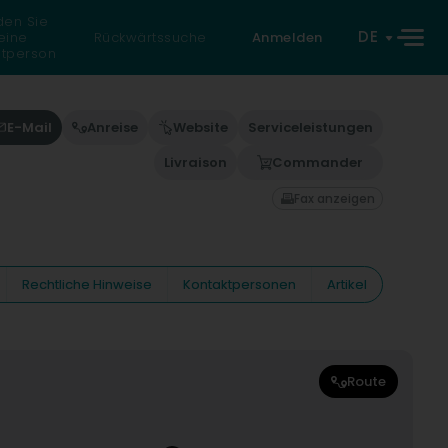
den Sie
DE
eine
Rückwärtssuche
Anmelden
atperson
E-Mail
Anreise
Website
Serviceleistungen
Livraison
Commander
Fax anzeigen
Rechtliche Hinweise
Kontaktpersonen
Artikel
Route