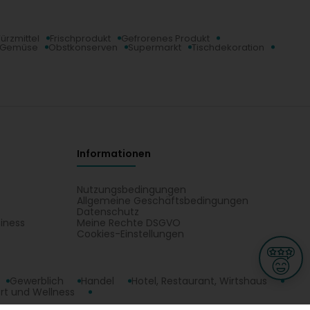
ürzmittel
Frischprodukt
Gefrorenes Produkt
, Gemüse
Obstkonserven
Supermarkt
Tischdekoration
Informationen
Nutzungsbedingungen
Allgemeine Geschäftsbedingungen
Datenschutz
iness
Meine Rechte DSGVO
t
Cookies-Einstellungen
Gewerblich
Handel
Hotel, Restaurant, Wirtshaus
rt und Wellness