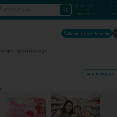
Finden Sie
Fin
einen
Fachmann
Priv
Sehen Sie die Nummer
uxembourg (Lëtzebuerg)
ÖFFNUNGSZEITEN
t