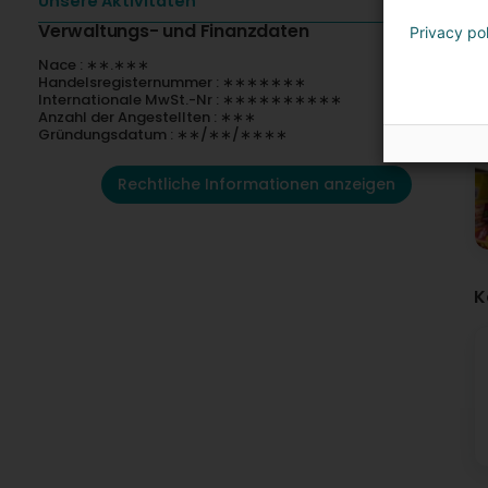
Unsere Aktivitäten
Verwaltungs- und Finanzdaten
Privacy po
Nace : ∗∗.∗∗∗
Handelsregisternummer : ∗∗∗∗∗∗∗
Internationale MwSt.-Nr : ∗∗∗∗∗∗∗∗∗∗
Anzahl der Angestellten : ∗∗∗
Gründungsdatum : ∗∗/∗∗/∗∗∗∗
Rechtliche Informationen anzeigen
K