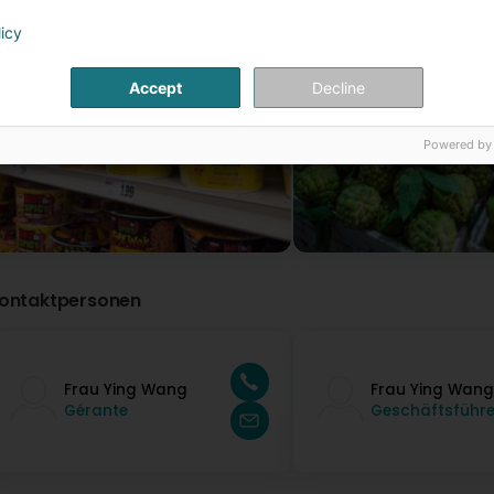
licy
Accept
Decline
Powered by
ontaktpersonen
Frau Ying Wang
Frau Ying Wang
Gérante
Geschäftsführe