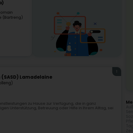
a)
 Romain
e (Bartreng)
1
ns (SASD) Lamadelaine
lleng)
Meh
ienstleistungen zu Hause zur Verfügung, die in ganz
Auß
en Unterstützung, Betreuung oder Hilfe in Ihrem Alltag, sei
Sen
Soz
Pfl
Tag
Zen