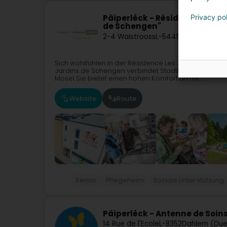
Privacy po
Päiperléck - Résidence Les J
de Schengen"
2-4 Waistrooss
L-5445
Schengen (S
Sich wohlfühlen in der Résidence Les Jardins de 
Jardins de Schengen verbindet Stadtleben und Natu
Mosel.Sie bietet einen hohen Komfort an mit...
Website
Route
Senior
Pflegeheim
Soziale Unterstützung
Päiperléck - Antenne de Soin
14 Rue de l'Ecole
L-8352
Dahlem (Du