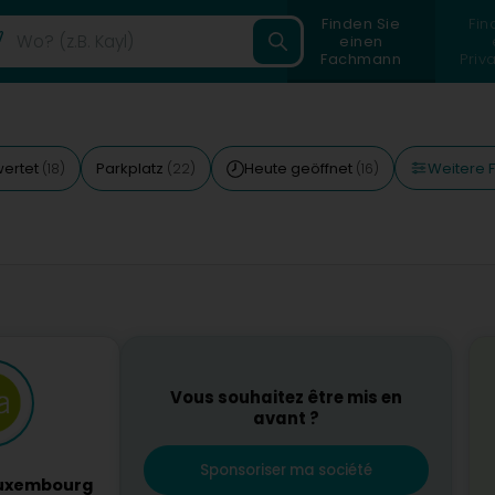
Finden Sie
Fin
einen
Fachmann
Priv
Weitere Fi
wertet
Parkplatz
Heute geöffnet
(18)
(22)
(16)
Vous souhaitez être mis en
avant ?
Sponsoriser ma société
Luxembourg