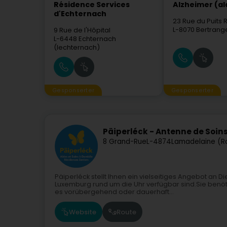
Résidence Services
Alzheimer (al
d'Echternach
23 Rue du Puits
L-8070
Bertrang
9 Rue de l'Hôpital
L-6448
Echternach
(Iechternach)
Gesponserter
Gesponserter
Päiperléck - Antenne de Soi
8 Grand-Rue
L-4874
Lamadelaine (Ro
Päiperléck stellt Ihnen ein vielseitiges Angebot an D
Luxemburg rund um die Uhr verfügbar sind.Sie benötig
es vorübergehend oder dauerhaft...
Website
Route