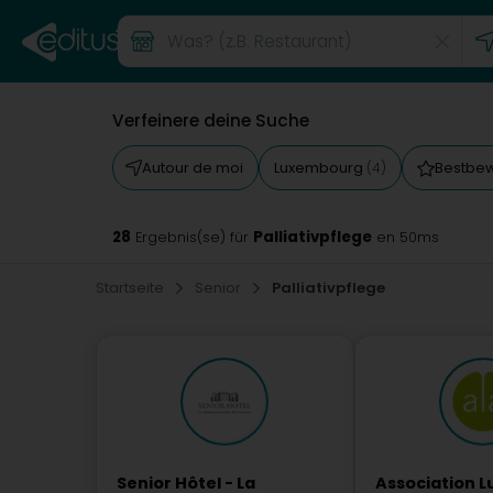
Verfeinere deine Suche
Autour de moi
Luxembourg
Bestbe
(4)
28
Palliativpflege
Ergebnis(se) für
en 50ms
Startseite
Senior
Palliativpflege
Senior Hôtel - La
Association 