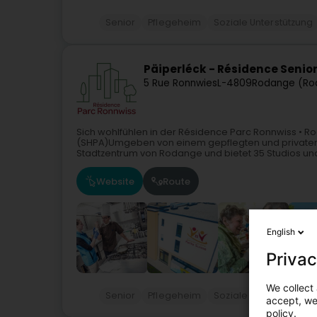
Senior
Pflegeheim
Soziale Unterstützung
Päiperléck - Résidence Senio
5 Rue Ronnwies
L-4809
Rodange (Ro
Sich wohlfühlen in der Résidence Parc Ronnwiss •
(SHPA)Umgeben von einem gepflegten und privaten P
Stadtzentrum von Rodange und bietet 35 Studios und
Website
Route
English
Privac
We collect 
Senior
Pflegeheim
Soziale Unterstützung
accept, we'
policy.