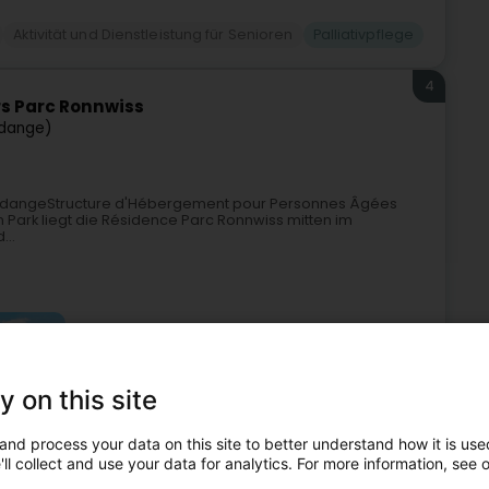
Aktivität und Dienstleistung für Senioren
Palliativpflege
4
rs Parc Ronnwiss
dange)
 RodangeStructure d'Hébergement pour Personnes Âgées
ark liegt die Résidence Parc Ronnwiss mitten im
...
y on this site
and process your data on this site to better understand how it is used
Aktivität und Dienstleistung für Senioren
Palliativpflege
ll collect and use your data for analytics. For more information, see 