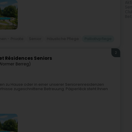
Akt
Sen
Clu
Bet
en - Private
Senior
Häusliche Pflege
Palliativpflege
2
 et Résidences Seniors
Wormer Berreg)
hnen zu Hause oder in einer unserer Seniorenresidenzen
rfnisse zugeschnittene Betreuung. Päiperléck steht Ihnen