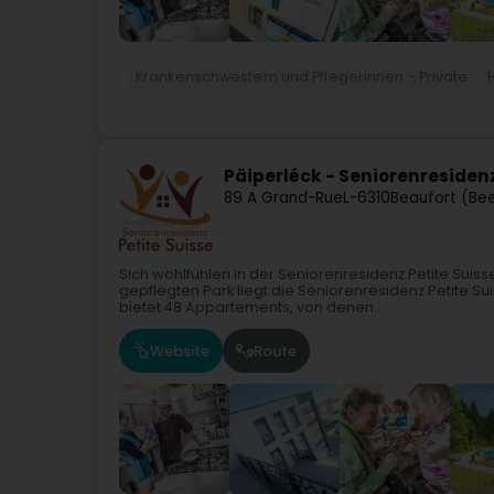
Krankenschwestern und Pflegerinnen - Private
Päiperléck - Seniorenresidenz
89 A Grand-Rue
L-6310
Beaufort (Bee
Sich wohlfühlen in der Seniorenresidenz Petite Su
gepflegten Park liegt die Seniorenresidenz Petite Su
bietet 48 Appartements, von denen...
Website
Route