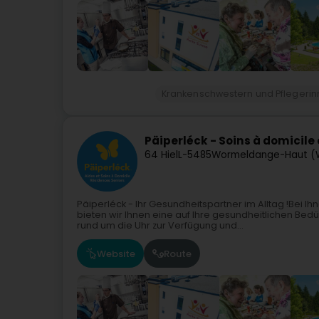
Krankenschwestern und Pflegerinn
Päiperléck - Soins à domicile
64 Hiel
L-5485
Wormeldange-Haut (
Päiperléck - Ihr Gesundheitspartner im Alltag !Bei I
bieten wir Ihnen eine auf Ihre gesundheitlichen Bedü
rund um die Uhr zur Verfügung und...
Website
Route