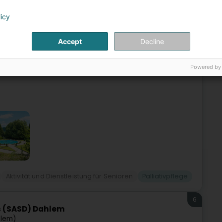
5
licy
ardins de Schengen "Les Jardins
chengen)
Accept
Decline
Schengen • SchengenBetreutes WohnenDie Résidence Les
Powered by
r mit ihrem atemberaubenden Blick auf die luxemburgische
Aktivität und Dienstleistung für Senioren
Palliativpflege
6
s (SASD) Dahlem
elem)