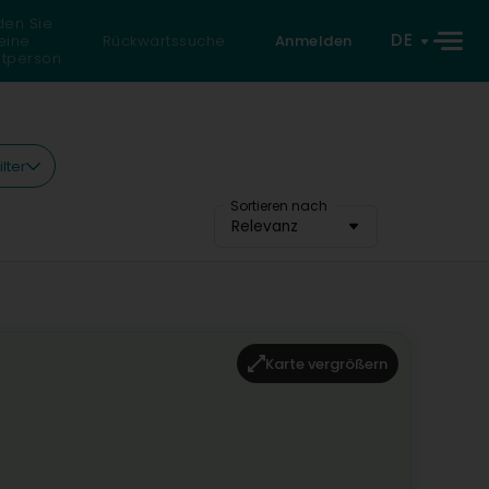
den Sie
DE
eine
Rückwärtssuche
Anmelden
atperson
lter
Sortieren nach
Relevanz
Karte vergrößern