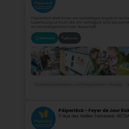
Päiperléck stellt Ihnen ein vielseitiges Angebot an D
Luxemburg rund um die Uhr verfügbar sind.Sie benötig
es vorübergehend oder dauerhaft...
Website
Route
Krankenschwestern und Pflegerinnen - Private
Päiperléck - Foyer de Jour Ei
17 Rue des Vieilles Tanneries
L-9572
W