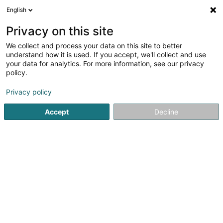
English
DE
Privacy on this site
We collect and process your data on this site to better
Verfeinere deine Suche
understand how it is used. If you accept, we'll collect and use
your data for analytics. For more information, see our privacy
Autour de moi
Luxembourg
Bestbewertet
(7)
(37)
policy.
71
Tageszentrum für Senioren
Ergebnis(se) für
en 43ms
Privacy policy
Startseite
Senior
Tageszentrum für Senioren
Accept
Decline
Senior Hôtel - La Résidence Services
d'Echternach
9 Rue de l'Hôpital
L-6448
Echternach (Iechternach)