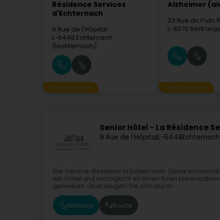
Résidence Services
Alzheimer (al
d'Echternach
23 Rue du Puits
L-8070
Bertrang
9 Rue de l'Hôpital
L-6448
Echternach
(Iechternach)
Gesponserter
Gesponserter
Senior Hôtel - La Résidence S
9 Rue de l'Hôpital
L-6448
Echternach
Die Service-Residenz in Echternach. Diese komfortab
ein Hotel und ermöglicht es Ihnen Ihren Lebensaben
genießen. Überzeugen Sie sich durch...
Website
Route