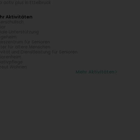
b activ plus in Ettelbruck
r Aktivitäten
erschulisch
ior
iale Unterstützung
egeheim
eszentrum für Senioren
ter für ältere Menschen
ivität und Dienstleistung für Senioren
iorenheim
liativpflege
reut Wohnen
Mehr Aktivitäten