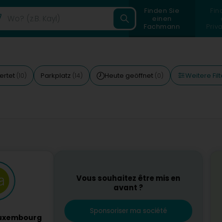
Finden Sie
Fin
einen
Fachmann
Priv
Weitere Filt
ertet
Parkplatz
Heute geöffnet
(10)
(14)
(0)
Vous souhaitez être mis en
avant ?
Sponsoriser ma société
Luxembourg