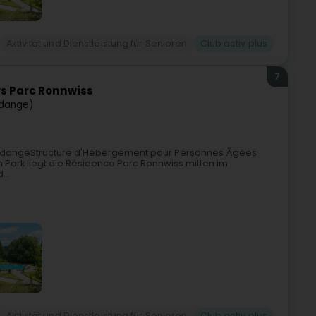
Aktivität und Dienstleistung für Senioren
Club activ plus
7
rs Parc Ronnwiss
dange)
 RodangeStructure d'Hébergement pour Personnes Âgées
ark liegt die Résidence Parc Ronnwiss mitten im
...
Aktivität und Dienstleistung für Senioren
Club activ plus