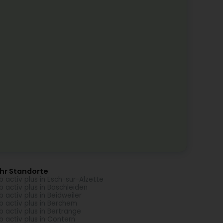
hr Standorte
b activ plus in Esch-sur-Alzette
b activ plus in Baschleiden
b activ plus in Beidweiler
b activ plus in Berchem
b activ plus in Bertrange
b activ plus in Contern