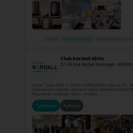
Senior
Club activ plus
Wohnanlagen fürs d
Club Kordall Aktiv
27-29 Rue Michel Rodange
L-4660
Di
Unser "Club Aktiv +" ist ein Treffpunkt für alle ab 50
interessiert und der gerne in netter Gesellschaft ist.
Plauderei, Ausflüge, usw).- Hobby...
Website
Route