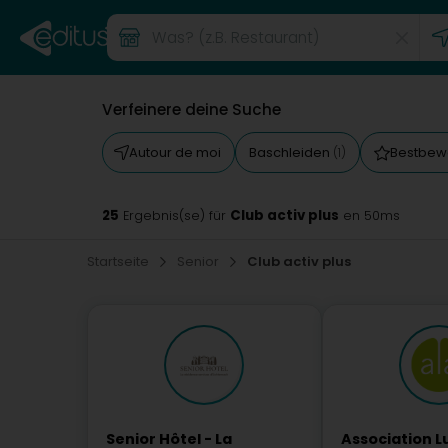
Verfeinere deine Suche
Autour de moi
Baschleiden
Bestbew
(1)
25
Club activ plus
Ergebnis(se) für
en 50ms
Startseite
Senior
Club activ plus
Senior Hôtel - La
Association 