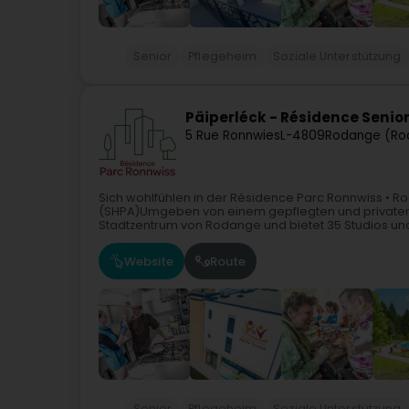
Senior
Pflegeheim
Soziale Unterstützung
Päiperléck - Résidence Senio
5 Rue Ronnwies
L-4809
Rodange (Ro
Sich wohlfühlen in der Résidence Parc Ronnwiss •
(SHPA)Umgeben von einem gepflegten und privaten P
Stadtzentrum von Rodange und bietet 35 Studios und
Website
Route
Senior
Pflegeheim
Soziale Unterstützung