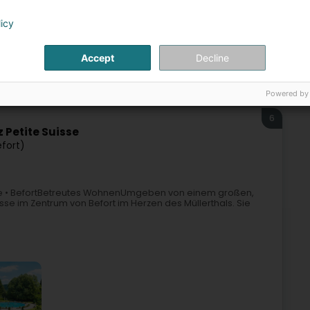
licy
Accept
Decline
en - Private
Senior
Häusliche Pflege
Club activ plus
Powered by
6
 Petite Suisse
fort)
isse • BefortBetreutes WohnenUmgeben von einem großen,
isse im Zentrum von Befort im Herzen des Müllerthals. Sie