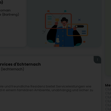
a)
 Romain
e (Bartreng)
1
ervices d'Echternach
 (Iechternach)
Me
le und freundliche Residenz bietet Serviceleistungen wie
Clu
d in einem familiären Ambiente, unabhängig und sicher zu
Clu
Clu
Clu
Clu
Clu