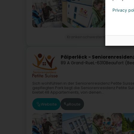
Privacy po
Krankenschwestern und Pflegerinn
Päiperléck - Seniorenresidenz
89 A Grand-Rue
L-6310
Beaufort (Bee
Sich wohlfühlen in der Seniorenresidenz Petite Su
gepflegten Park liegt die Seniorenresidenz Petite Su
bietet 48 Appartements, von denen...
Website
Route