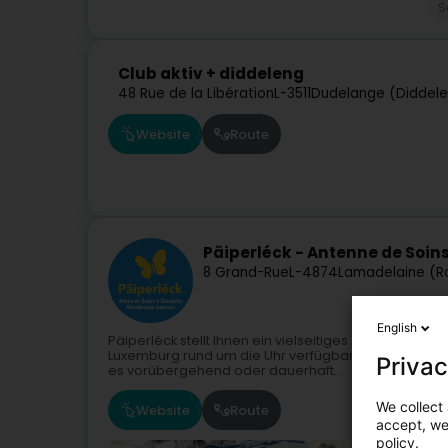
S
Club aktiv + diddeleng
48 Rue de la Libération
L-3511
Dudelange (Diddel
Website
Route
Päiperléck - Antenne de Soi
8 Grand-Rue
L-4874
Lamadelaine (Ro
English
Päiperléck stellt Ihnen ein vielseitiges Angebot an D
Luxemburg rund um die Uhr verfügbar sind.Sie benötig
Privac
es vorübergehend oder dauerhaft...
We collect 
Website
Route
accept, we'
policy.