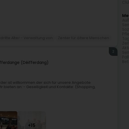
Clu
Meh
Auß
Sen
Soz
Pfl
ritte Alter - Verwaltung von
Zenter für ältere Menschen
Tag
Zen
Akt
2
Sen
Pal
Bet
fferdange (Déifferdang)
. Jeder ist willkommen der sich für unsere Angebote
Wir bieten an: - Geselligkeit und Kontakte: (Shopping,
+15