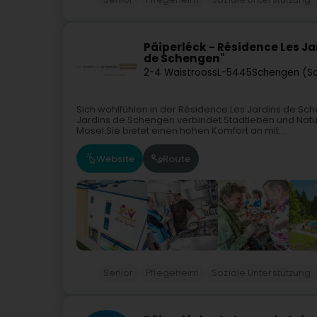
Päiperléck - Résidence Les J
de Schengen"
2-4 Waistrooss
L-5445
Schengen (S
Sich wohlfühlen in der Résidence Les Jardins de 
Jardins de Schengen verbindet Stadtleben und Natu
Mosel.Sie bietet einen hohen Komfort an mit...
Website
Route
Senior
Pflegeheim
Soziale Unterstützung