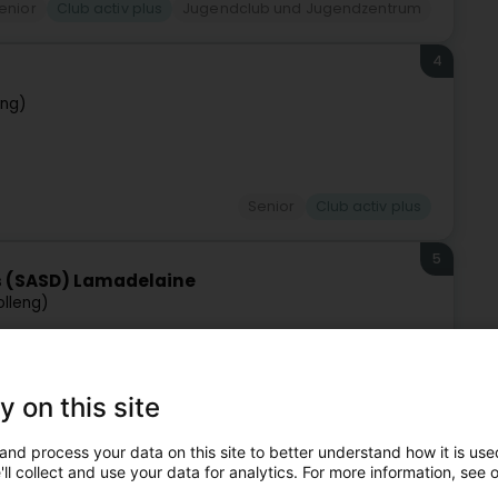
enior
Club activ plus
Jugendclub und Jugendzentrum
4
eng)
Senior
Club activ plus
5
ns (SASD) Lamadelaine
lleng)
ienstleistungen zu Hause zur Verfügung, die in ganz
en Unterstützung, Betreuung oder Hilfe in Ihrem Alltag, sei
y on this site
and process your data on this site to better understand how it is used
ll collect and use your data for analytics. For more information, see 