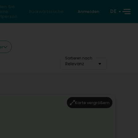
den Sie
DE
eine
Rückwärtssuche
Anmelden
atperson
er
Sortieren nach
Relevanz
Karte vergrößern