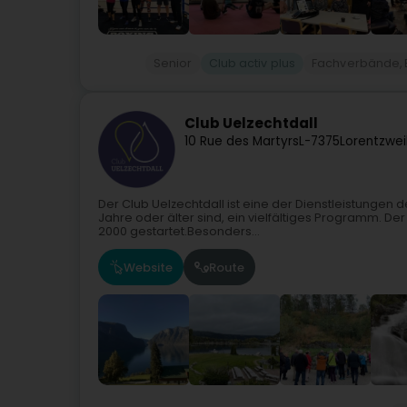
Senior
Club activ plus
Fachverbände, 
Club Uelzechtdall
10 Rue des Martyrs
L-7375
Lorentzwei
Der Club Uelzechtdall ist eine der Dienstleistungen de
Jahre oder älter sind, ein vielfältiges Programm. Der
2000 gestartet.Besonders...
Website
Route