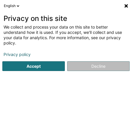
English
DE
Privacy on this site
We collect and process your data on this site to better
Verfeinere deine Suche
understand how it is used. If you accept, we'll collect and use
your data for analytics. For more information, see our privacy
Autour de moi
Esch-sur-Alzette
Bestbewertet
(3)
(9)
policy.
15
Kräutermedizin
Ergebnis(se) für
en 57ms
Privacy policy
Startseite
Nicht gesetzlich geregelte Pflege
Kräutermedizi
Accept
Decline
Weber J Magnetiseur SARLS
2 Op de Leemen
L-5846
Fentange (Fenteng)