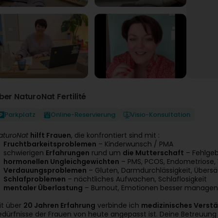
ber NaturoNat Fertilité
Parkplatz
Online-Reservierung
Visio-Konsultation
aturoNat
hilft Frauen
, die konfrontiert sind mit :
Fruchtbarkeitsproblemen
– Kinderwunsch / PMA
schwierigen
Erfahrungen
rund um
die Mutterschaft
– Fehlgeb
hormonellen Ungleichgewichten
– PMS, PCOS, Endometriose,
Verdauungsproblemen
– Gluten, Darmdurchlässigkeit, Übersä
Schlafproblemen
– nächtliches Aufwachen, Schlaflosigkeit
mentaler Überlastung
– Burnout, Emotionen besser managen
it über
20 Jahren Erfahrung
verbinde ich
medizinisches Verst
edürfnisse der Frauen von heute angepasst ist. Deine Betreuung 