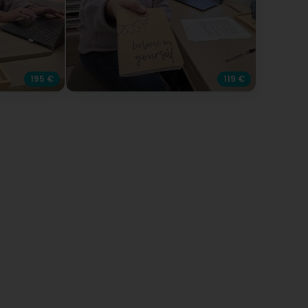
 L’objectif : comprendre ce qui se joue réellement
 identifier des pistes claires et personnalisées
ur la suite de votre parcours.
urquoi cette offre est faite pour vous ?
vant de s’engager dans un accompagnement
obal, il est essentiel de faire le point, de
195 €
119 €
mprendre votre terrain et de poser des bases
aires. Ce bilan est la première étape qui permet
fin de sortir de la confusion et d’avancer avec
us de cohérence.
Promotionscode :
ETE2026NATURONAT
Gültigkeitsdauer : 1 JUL
-
31AUG
RIF SPÉCIAL ÉTÉ visio
69 €
au lieu de 195 € habituellement au cabinet
 Places limitées sur la période estivale
FRE BONUS
6 mois,
 vous poursuivez ensuite avec le programme de
 montant de votre bilan complet vous sera
ntégralement déduit du programme
*.
Offre valable uniquement en cas d’inscription ultérieure