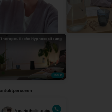
👉
et
po
Po
A
gl
co
cl
Therapeutische Hypnosesitzung
en
pl
TA
169 €
1
📅
ontaktpersonen
OF
Si
le
i
* 
Frau Nathalie Laubu