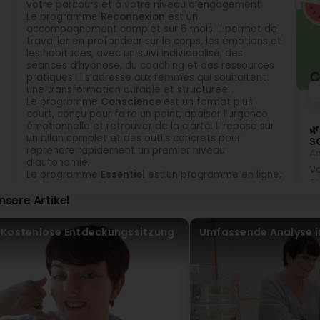
votre parcours et à votre niveau d’engagement.
Roxane Latour
Le programme
Reconnexion
est un
vor 9 Monat(en)
accompagnement complet sur 6 mois. Il permet de
travailler en profondeur sur le corps, les émotions et
(Translated by Google) I had an excellent experience with
les habitudes, avec un suivi individualisé, des
listener and knows how to create a trusting atmosphere fr
séances d’hypnose, du coaching et des ressources
greatly helped me make progress in my daily life. It's an
pratiques. Il s’adresse aux femmes qui souhaitent
wishing to take care of themselves. (Original) Excellen
une transformation durable et structurée.
Nathalie. Elle fait preuve d'une grande écoute et sait cr
Le programme
Conscience
est un format plus
Ses conseils avisés m'ont beaucoup aidée à avancer au
court, conçu pour faire un point, apaiser l’urgence
je recommande à toute personne souhaitant prendre soin
émotionnelle et retrouver de la clarté. Il repose sur
🌿
un bilan complet et des outils concrets pour
S
NaturoNat Fertilité
reprendre rapidement un premier niveau
A
vor 4 Monat(en)
d’autonomie.
Vo
Bonjour Roxane, Je vous remercie sincèrement pour votr
Le programme
Essentiel
est un programme en ligne,
ou
notre accompagnement vous a permis de comprendre,
100 % autonome. Il permet de comprendre les bases
en
accompagnée.
nsere Artikel
de la santé féminine, d’intégrer des outils à son
l’
rythme et de construire un équilibre dans la durée.
Chaque programme est complémentaire et peut
David Tatiana Vigario Da costa
Kostenlose Entdeckungssitzung
Umfassende Analyse i
correspondre à une étape différente du parcours.
vor 1 Jahr(en)
B
NaturoNat Fertilité
Pe
vor 1 Jahr(en)
su
Merci Tatiana
co