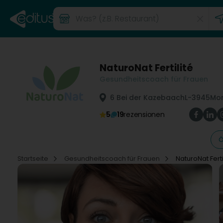
NaturoNat Fertilité
Gesundheitscoach für Frauen
6 Bei der Kazebaach
L-3945
Mo
5
19
rezensionen
Ö
Startseite
Gesundheitscoach für Frauen
NaturoNat Ferti