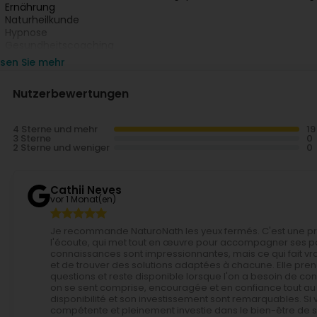
Ernährung
Naturheilkunde
Hypnose
Gesundheitscoaching
esen Sie mehr
aturoNat
befindet sich in Mondercange in Luxemburg und biete
rogramm
an.
Nutzerbewertungen
er erste Schritt
ist ein
kostenloses Kennenlerngespräch
, um z
4 Sterne und mehr
3 Sterne
2 Sterne und weniger
Cathii Neves
vor 1 Monat(en)
Je recommande NaturoNath les yeux fermés. C'est une pr
l'écoute, qui met tout en œuvre pour accompagner ses pat
connaissances sont impressionnantes, mais ce qui fait vrai
et de trouver des solutions adaptées à chacune. Elle pren
questions et reste disponible lorsque l'on a besoin de 
on se sent comprise, encouragée et en confiance tout au
disponibilité et son investissement sont remarquables. S
compétente et pleinement investie dans le bien-être de s