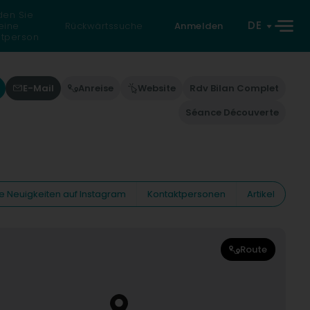
den Sie
DE
eine
Rückwärtssuche
Anmelden
atperson
E-Mail
Anreise
Website
Rdv Bilan Complet
Séance Découverte
e Neuigkeiten auf Instagram
Kontaktpersonen
Artikel
Route