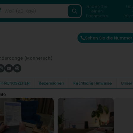
Finden Sie
Fin
einen
Fachmann
Priv
Sehen Sie die Nummer
ndercange (Monnerech)
FFNUNGSZEITEN
Rezensionen
Rechtliche Hinweise
Unser
lité