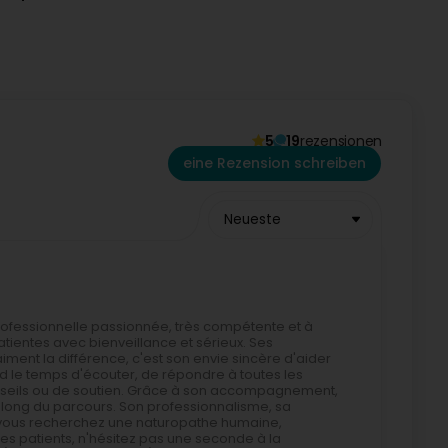
t
Beratungen
vor
Ort
oder
online
sowie ein
Online-
u sehen, ob das Angebot zu dir passt.
5
19
rezensionen
eine Rezension schreiben
Neueste
ofessionnelle passionnée, très compétente et à
ientes avec bienveillance et sérieux. Ses
ment la différence, c'est son envie sincère d'aider
d le temps d'écouter, de répondre à toutes les
conseils ou de soutien. Grâce à son accompagnement,
 long du parcours. Son professionnalisme, sa
i vous recherchez une naturopathe humaine,
es patients, n'hésitez pas une seconde à la