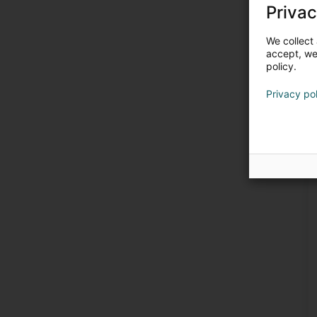
Privac
We collect 
accept, we'
policy.
Privacy po