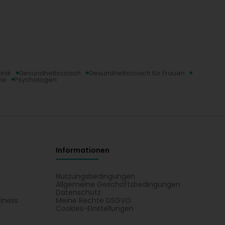
 programme RECONNEXION (valeur minimum 1 200 €).
duction appliquée sur le montant total du programme.
inik
Gesundheitscoach
Gesundheitscoach für Frauen
ie
Psychologen
Informationen
Nutzungsbedingungen
Allgemeine Geschäftsbedingungen
Datenschutz
iness
Meine Rechte DSGVO
t
Cookies-Einstellungen