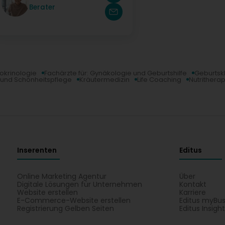
au
Berater
Dé
dokrinologie
Fachärzte für: Gynäkologie und Geburtshilfe
Geburtskl
 und Schönheitspflege
Kräutermedizin
Life Coaching
Nutritherap
Inserenten
Editus
Online Marketing Agentur
Über
Digitale Lösungen für Unternehmen
Kontakt
Website erstellen
Karriere
E-Commerce-Website erstellen
Editus myBus
Registrierung Gelben Seiten
Editus Insigh