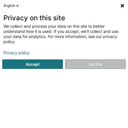
English
DE
Privacy on this site
We collect and process your data on this site to better
Verfeinere deine Suche
understand how it is used. If you accept, we'll collect and use
your data for analytics. For more information, see our privacy
Weitere Filte
Autour de moi
Barrierefreier Zugang
(1)
policy.
1
Möbellack
Ergebnis(se) für
en 35ms
Privacy policy
Startseite
Möbel
Möbellack
Accept
Decline
1
Immelen & Co.
83 Luxemburger Strasse
D-54294
Trier
Bedient ganz Luxemburg
ACHTUNG: die aktuellen Öffnungszeiten (z.B. an Oster-,
Weihnachts- oder sonstigen Feiertagen etc., können Sie
auf unserer Homepage einsehen!Seit 1924 sind wir in und
um Trier der Partner für die Bearbeitung und Veredelung
von Holzoberflächen.Dies...