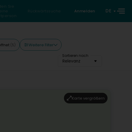
den Sie
DE
eine
Rückwärtssuche
Anmelden
atperson
Weitere Filter
ffnet
(5)
Sortieren nach
Relevanz
Karte vergrößern