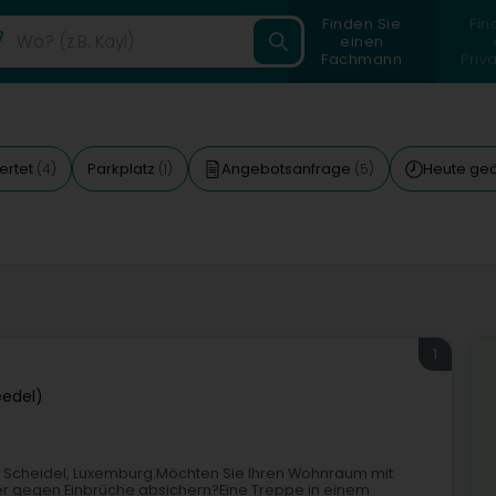
Finden Sie
Fin
einen
Fachmann
Priv
ertet
Parkplatz
Angebotsanfrage
Heute geö
(4)
(1)
(5)
1
eedel)
in Scheidel, Luxemburg.Möchten Sie Ihren Wohnraum mit
oder gegen Einbrüche absichern?Eine Treppe in einem