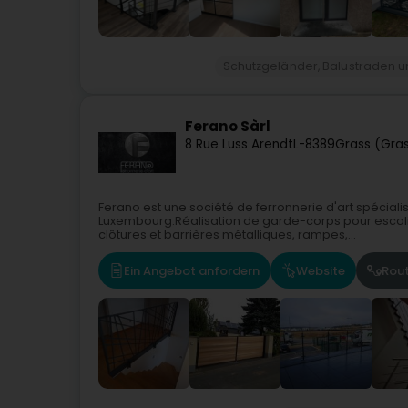
Schutzgeländer, Balustraden
Ferano Sàrl
8 Rue Luss Arendt
L-8389
Grass (Gra
Ferano est une société de ferronnerie d'art spéciali
Luxembourg.Réalisation de garde-corps pour escalie
clôtures et barrières métalliques, rampes,...
Ein Angebot anfordern
Website
Rou