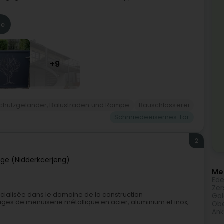
te
+9
chutzgeländer, Balustraden und Rampe
Bauschlosserei
Schmiedeeisernes Tor
2
ge (Nidderkäerjeng)
Meh
Ede
Zer
cialisée dans le domaine de la construction
Gol
ges de menuiserie métallique en acier, aluminium et inox,
Obe
Ank