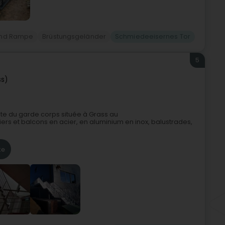
 und Rampe
Brüstungsgeländer
Schmiedeeisernes Tor
5
ss)
ste du garde corps située à Grass au
rs et balcons en acier, en aluminium en inox, balustrades,
te