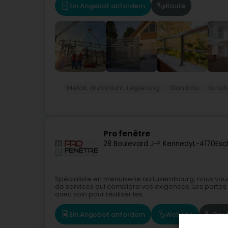
Ein Angebot anfordern
Route
Metall, Aluminium, Legierung
Stahlbau
Kunst
Pro fenêtre
28 Boulevard J-F Kennedy
L-4170
Esc
Spécialiste en menuiserie au Luxembourg, nous vou
de services qui comblera vos exigences. Les portes
avec soin pour réaliser les...
Ein Angebot anfordern
Website
Rou