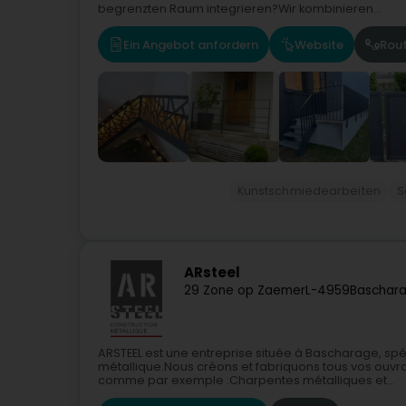
begrenzten Raum integrieren?Wir kombinieren...
Ein Angebot anfordern
Website
Rou
Kunstschmiedearbeiten
S
ARsteel
29 Zone op Zaemer
L-4959
Baschara
ARSTEEL est une entreprise située à Bascharage, spé
métallique.Nous créons et fabriquons tous vos ouvra
comme par exemple :Charpentes métalliques et...