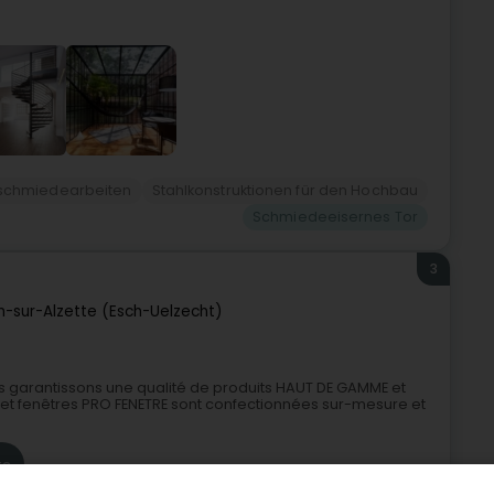
schmiedearbeiten
Stahlkonstruktionen für den Hochbau
Schmiedeeisernes Tor
3
h-sur-Alzette (Esch-Uelzecht)
s garantissons une qualité de produits HAUT DE GAMME et
 et fenêtres PRO FENETRE sont confectionnées sur-mesure et
te