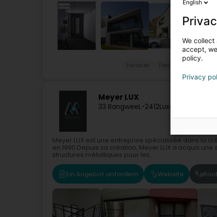
English
Privac
We collect 
accept, we'
policy.
Fenster
Fenster
Veranda
Privacy po
Meyer LUX
33 Rangwee
L-2412
Luxembourg (Lët
Meyer LUX est une entreprise spécialisée dans la cré
en 1990.Depuis sa création, Meyer LUX a acquis une
structures métalliques pour les...
Ein Angebot anfordern
Website
Rou