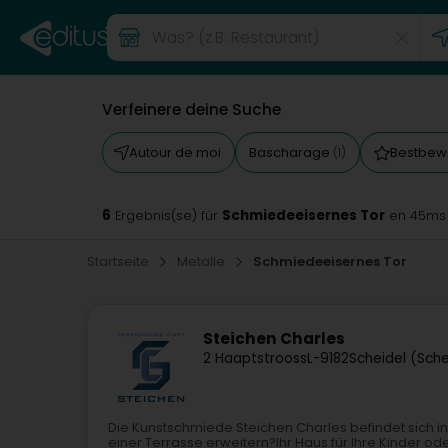
Verfeinere deine Suche
Autour de moi
Bascharage
Bestbew
(1)
6
Schmiedeeisernes Tor
Ergebnis(se) für
en 45ms
Startseite
Metalle
Schmiedeeisernes Tor
Steichen Charles
2 Haaptstrooss
L-9182
Scheidel (Sch
Die Kunstschmiede Steichen Charles befindet sich 
einer Terrasse erweitern?Ihr Haus für Ihre Kinder 