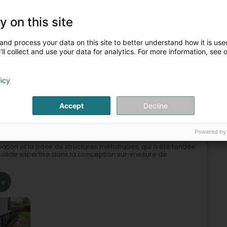
y on this site
and process your data on this site to better understand how it is used
ll collect and use your data for analytics. For more information, see 
, Windschutz
Holz-Alu-Fenster
Schmiedeeisernes Tor
licy
4
Accept
Decline
zebuerg)
Powered by
ation et la pose de structures métalliques, qui a été fondée
 solide expertise dans la conception sur-mesure de
te