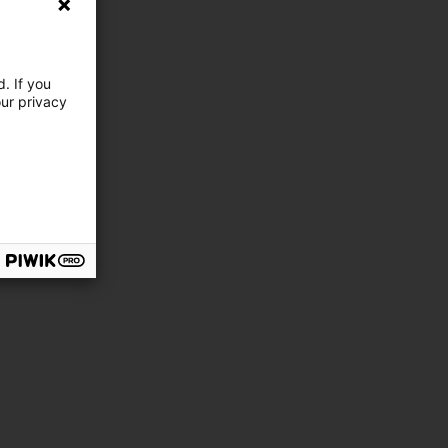
. If you
our privacy