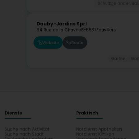
Schutzgeländer, Ba
Dauby-Jardins Sprl
94 Rue de la Chavée
B-6637
Fauvillers
Website
Route
Garten
Gar
Dienste
Praktisch
Suche nach Aktivität
Notdienst Apotheken
Suche nach Stadt
Notdienst Kliniken