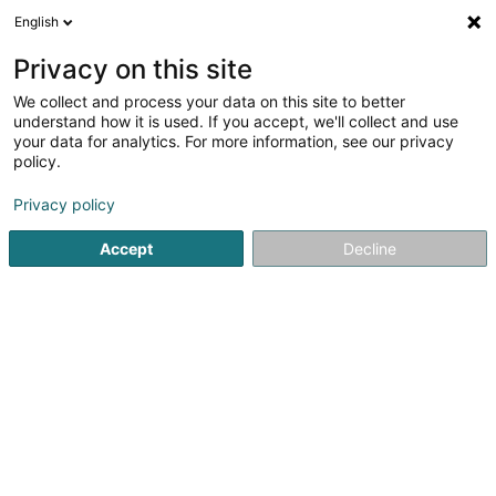
English
DE
Privacy on this site
We collect and process your data on this site to better
Verfeinere deine Suche
understand how it is used. If you accept, we'll collect and use
your data for analytics. For more information, see our privacy
Autour de moi
Frisange
Parkplatz
Angebot
(1)
(4)
policy.
4
Hebe- und Fördertechnik - Anlagen
Ergebnis(se) für
en
Privacy policy
41ms
Accept
Decline
Startseite
Hebe- und Fördertechnik
Hebe- und Fördertech
Aprolis SA
Zone um Woeller
L-4410
Soleuvre (Zolwer)