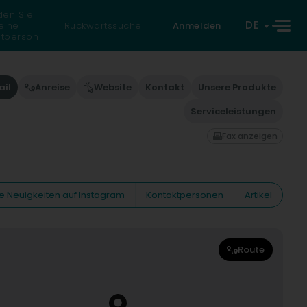
den Sie
DE
eine
Rückwärtssuche
Anmelden
atperson
ail
Anreise
Website
Kontakt
Unsere Produkte
Serviceleistungen
Fax anzeigen
e Neuigkeiten auf Instagram
Kontaktpersonen
Artikel
Route