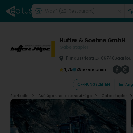
Huffer & Soehne GmbH
Gabelstapler
11 Industriestr.
D-66740
Saarlou
4,75
28
rezensionen
ÖFFNUNGSZEITEN
Ein An
Startseite
Aufzüge und Lastenaufzüge
Gabelstapler