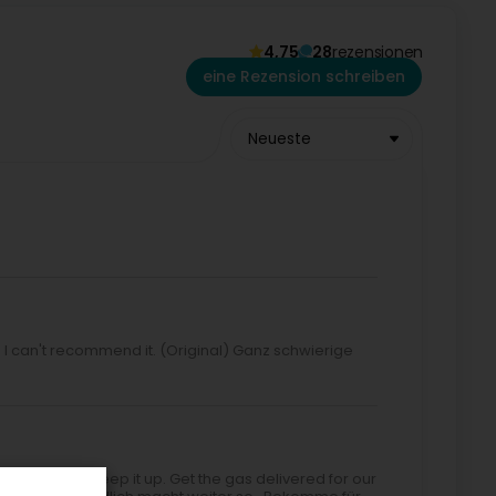
4,75
28
rezensionen
eine Rezension schreiben
Neueste
. I can't recommend it. (Original) Ganz schwierige
Very friendly, keep it up. Get the gas delivered for our