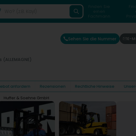
Finden Sie
Fin
einen
Fachmann
Priv
Sehen Sie die Nummer
E-M
is (ALLEMAGNE)
gebot anfordern
Rezensionen
Rechtliche Hinweise
Unser
Huffer & Soehne GmbH