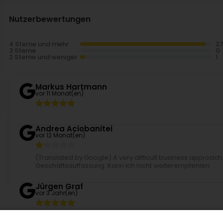
Nutzerbewertungen
4 Sterne und mehr
3 Sterne
2 Sterne und weniger
Markus Hartmann
vor 11 Monat(en)
Andrea Aciobanitei
vor 12 Monat(en)
(Translated by Google) A very difficult business approach
Geschäftsauffassung. Kann ich nicht weiterempfehlen.
Jürgen Graf
vor 3 Jahr(en)
(Translated by Google) I got my forklift license back then. 