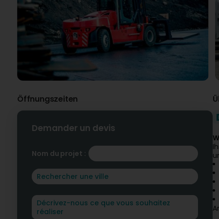
Öffnungszeiten
Ü
Demander un devis
W
I
Nom du projet :
u
A