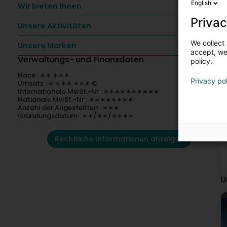
English
Wir bieten Ihnen
Privac
Unsere Aktivitäten
We collect 
Unsere Marken
accept, we'
Verwaltungs- und Finanzdaten
policy.
Nace : ∗∗.∗∗∗
Privacy po
Umsatz : ∗ ∗∗∗ ∗∗∗ €
Internationale MwSt.-Nr : ∗∗∗∗∗∗∗∗∗∗
Nationale MwSt.-Nr : ∗∗∗∗∗∗∗∗
Anzahl der Angestellten : ∗∗∗
Gründungsdatum : ∗∗/∗∗/∗∗∗∗
Rechtliche Informationen anzeigen
U