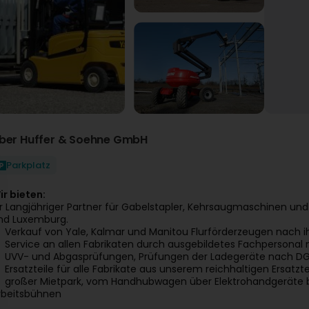
ber Huffer & Soehne GmbH
Parkplatz
ir bieten:
hr Langjähriger Partner für Gabelstapler, Kehrsaugmaschinen und
nd Luxemburg.
Verkauf von Yale, Kalmar und Manitou Flurförderzeugen nach ih
Service an allen Fabrikaten durch ausgebildetes Fachpersonal 
UVV- und Abgasprüfungen, Prüfungen der Ladegeräte nach DGU
Ersatzteile für alle Fabrikate aus unserem reichhaltigen Ersatzt
großer Mietpark, vom Handhubwagen über Elektrohandgeräte bi
rbeitsbühnen