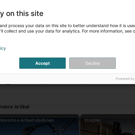
forklift. (Original) Hatte damals mein Staplerschein gema
unseren Stapler das Gas geliefert .
y on this site
Andreas Lutz
vor 3 Jahr(en)
and process your data on this site to better understand how it is used
1
2
...
ll collect and use your data for analytics. For more information, see 
Steven Bobon
vor 5 Jahr(en)
licy
Accept
Decline
Powered by
Unsere Neuigkeiten auf Instagram
nsere Artikel
Manitou Arbeitsbühnen
Stapler