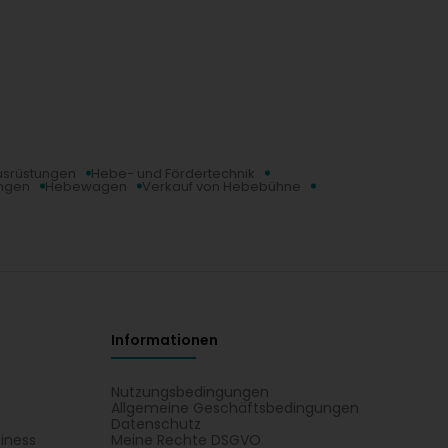
usrüstungen
Hebe- und Fördertechnik
ungen
Hebewagen
Verkauf von Hebebühne
Informationen
Nutzungsbedingungen
Allgemeine Geschäftsbedingungen
Datenschutz
iness
Meine Rechte DSGVO