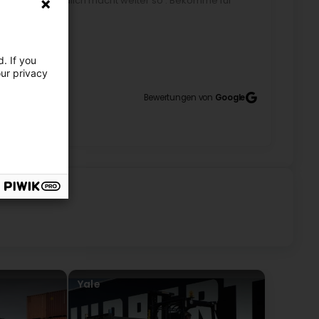
cht . Sehr freundlich macht weiter so . Bekomme für
. If you
6
our privacy
Bewertungen von
Google
Yale