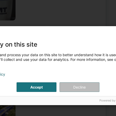
 - Material und Maschinen
Vermietung von Hebebühne
4
y on this site
risange (Fréiseng)
and process your data on this site to better understand how it is used
ll collect and use your data for analytics. For more information, see 
utomobiles. Parmi elles, figure aussi la plus grande grue
DEMAG AC 500/2 de 500 tonnes - entrée en service en avril
licy
te
Accept
Decline
Powered by