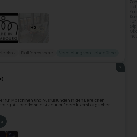
Zem
Lei
Kal
San
Fu
Gip
+3
Öko
Ind
rtechnik
Plattformschere
Vermietung von Hebebühne
3
r)
tner für Maschinen und Ausrüstungen in den Bereichen
mburg. Als anerkannter Akteur auf dem luxemburgischen
te