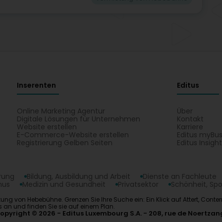
Inserenten
Editus
Online Marketing Agentur
Über
Digitale Lösungen für Unternehmen
Kontakt
Website erstellen
Karriere
E-Commerce-Website erstellen
Editus myBus
Registrierung Gelben Seiten
Editus Insigh
erung
Bildung, Ausbildung und Arbeit
Dienste an Fachleute
mus
Medizin und Gesundheit
Privatsektor
Schönheit, Spo
tung von Hebebühne. Grenzen Sie Ihre Suche ein: Ein Klick auf Attert, Con
an und finden Sie sie auf einem Plan.
opyright © 2026
Editus Luxembourg S.A.
208, rue de Noertzan