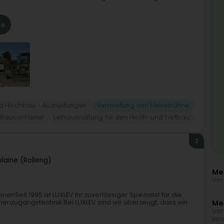
te
 Hochbau - Ausrüstungen
Vermietung von Hebebühne
 Baucontainer
Leihausrüstung für den Hoch-und Tiefbau
2
laine (Rolleng)
Me
Ver
Seit 1995 ist LUXLEV Ihr zuverlässiger Spezialist für die
enzugangstechnik.Bei LUXLEV sind wir überzeugt, dass ein
Meh
Ver
Inn