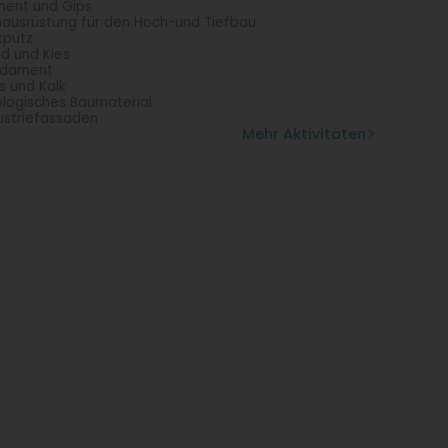
ent und Gips
hausrüstung für den Hoch-und Tiefbau
kputz
d und Kies
ndament
s und Kalk
logisches Baumaterial
ustriefassaden
Mehr Aktivitäten