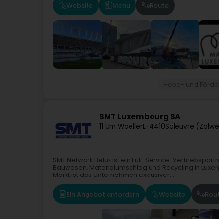
Website
Menu
Route
Hebe- und Förde
SMT Luxembourg SA
11 Um Woeller
L-4410
Soleuvre (Zolwe
SMT Network Belux ist ein Full-Service-Vertriebspar
Bauwesen, Materialumschlag und Recycling in Luxe
Markt ist das Unternehmen exklusiver...
Ein Angebot anfordern
Website
Rou