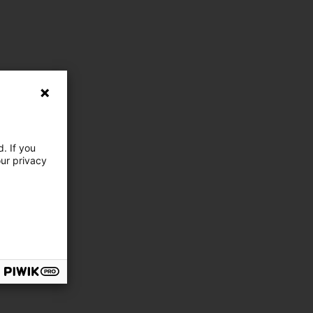
. If you
our privacy