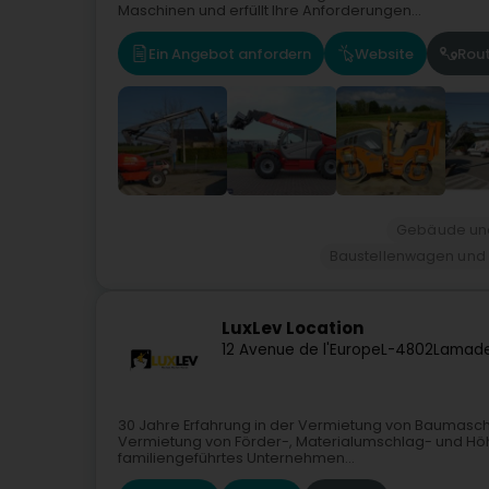
Maschinen und erfüllt Ihre Anforderungen...
Ein Angebot anfordern
Website
Rou
Gebäude und
Baustellenwagen und
LuxLev Location
12 Avenue de l'Europe
L-4802
Lamade
30 Jahre Erfahrung in der Vermietung von Baumaschinen
Vermietung von Förder-, Materialumschlag- und Höh
familiengeführtes Unternehmen...