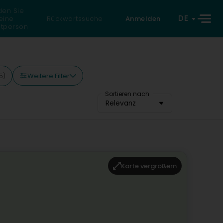
den Sie
DE
eine
Rückwärtssuche
Anmelden
atperson
Weitere Filter
5)
Sortieren nach
Relevanz
Karte vergrößern