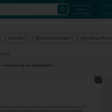
Finden Sie
Fin
einen
Fachmann
Priv
Parkplatz
Angebotsanfrage
Heute geöffnet
)
(4)
(3)
(
 53ms
Vermietung von Hebebühne
1
nen und Baumaschinen in Arlon und Izel.Seit über 10
 den Verkauf und die Vermietung von hochwertigen