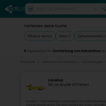
Verfeinere deine Suche
Autour de moi
Attert
Bestbewertet
(1)
(5
6
Vermietung von Hebebühne
Ergebnis(se) für
en
Startseite
Gebäude und Hochbau - Ausrüstungen
Localux
136 Um Bruch
B-6717
Attert
Localux – Vermietung und Verkauf von Hubarbeitsbüh
Jahren bietet unser familiengeführtes Unternehmen