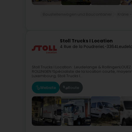
Baustellenwagen und Baucontainer
Kräne 
Stoll Trucks I Location
4 Rue de la Poudrerie
L-3364
Leudel
Stoll Trucks I Location : Leudelange & RollingenLO
ROLLINGEN !Spécialiste de la location courte, moyenne
Luxembourg, Stoll Trucks I...
Website
Route