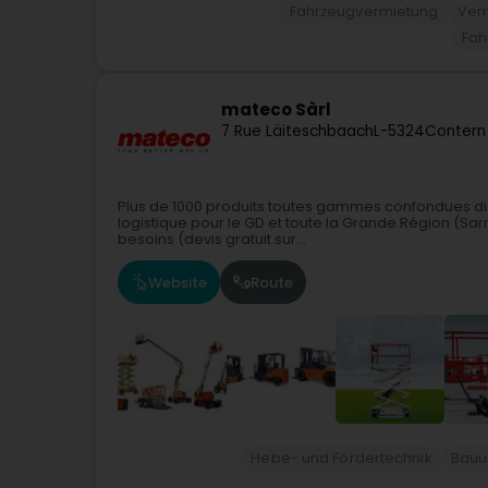
Fahrzeugvermietung
Ver
Fah
mateco Sàrl
7 Rue Läiteschbaach
L-5324
Contern
Plus de 1000 produits toutes gammes confondues di
logistique pour le GD et toute la Grande Région (Sar
besoins (devis gratuit sur...
Website
Route
Hebe- und Fördertechnik
Bauu