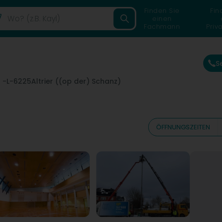
Finden Sie
Fin
einen
Fachmann
Priv
S
 -
L-6225
Altrier ((op der) Schanz)
ÖFFNUNGSZEITEN