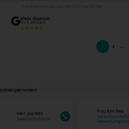
(Translated by Google) Good (Original) Gut
Klein Gaston
vor 5 Jahr(en)
Heiko Endres
vor 6 Jahr(en)
1
2
...
ontaktpersonen
Frau Kim Ries
Herr Jos RIES
Verantwortliche
Geschäftsführer
Verwaltungsfr