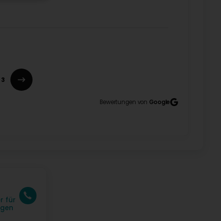
3
Bewertungen von
Google
r für
agen