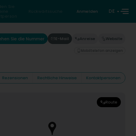
den Sie
DE
eine
Rückwärtssuche
Anmelden
atperson
ehen Sie die Nummer
E-Mail
Anreise
Website
Mobiltelefon anzeigen
Rezensionen
Rechtliche Hinweise
Kontaktpersonen
Route