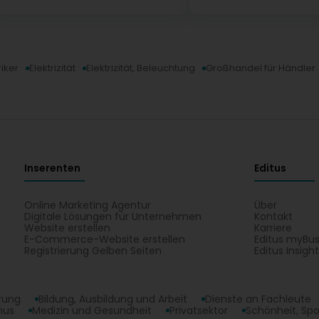
riker
Elektrizität
Elektrizität, Beleuchtung
Großhandel für Händler
Inserenten
Editus
Online Marketing Agentur
Über
Digitale Lösungen für Unternehmen
Kontakt
Website erstellen
Karriere
E-Commerce-Website erstellen
Editus myBus
Registrierung Gelben Seiten
Editus Insigh
erung
Bildung, Ausbildung und Arbeit
Dienste an Fachleute
mus
Medizin und Gesundheit
Privatsektor
Schönheit, Spo