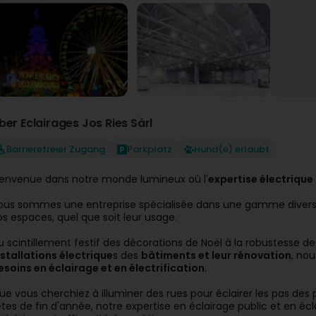
ber Eclairages Jos Ries Sàrl
Barrierefreier Zugang
Parkplatz
Hund(e) erlaubt
ienvenue dans notre monde lumineux où l'
expertise électrique
ous sommes une entreprise spécialisée dans une gamme diversifi
os espaces, quel que soit leur usage.
u scintillement festif des décorations de Noël à la robustesse de 
nstallations électrique
s des
bâtiments et leur rénovation
, no
esoins en éclairage et en électrification.
ue vous cherchiez à illuminer des rues pour éclairer les pas de
êtes de fin d'année, notre expertise en éclairage public et en écl