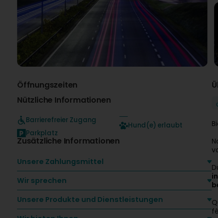
Öffnungszeiten
Ü
Nützliche Informationen
Barrierefreier Zugang
B
Hund(e) erlaubt
Parkplatz
Zusätzliche Informationen
N
v
Unsere Zahlungsmittel
D
i
Wir sprechen
b
Unsere Produkte und Dienstleistungen
Q
f