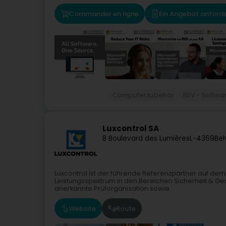
Commander en ligne
Ein Angebot anford
Computerzubehör
EDV - Softwa
Luxcontrol SA
8 Boulevard des Lumières
L-4369
Bel
Luxcontrol ist der führende Referenzpartner auf dem
Leistungsspektrum in den Bereichen Sicherheit & Ges
anerkannte Prüforganisation sowie...
Website
Route