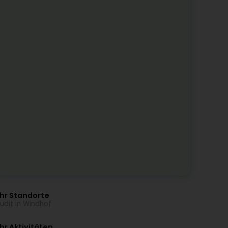
hr Standorte
audit in Windhof
r Aktivitäten