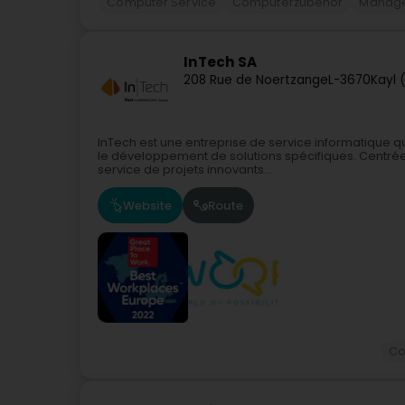
Computer Service
Computerzubehör
Manage
InTech SA
208 Rue de Noertzange
L-3670
Kayl 
InTech est une entreprise de service informatique qu
le développement de solutions spécifiques. Centrée 
service de projets innovants...
Website
Route
Co