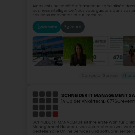
Ainos est une société informatique spécialisée dans
business intelligence.Nous vous guidons dans vos 
solutions innovantes et sur-mesure....
Website
Route
Computer Service
IT aud
SCHNEIDER IT MANAGEMENT SAR
1A Op der Ahlkërrech
L-6776
Grevenm
SCHNEIDER IT MANAGEMENTist Ihre erste Wahl für Onli
Management.Hunderte von Unternehmen weltweit nu
bestellen alle Online Services und Softwarelizenzen z