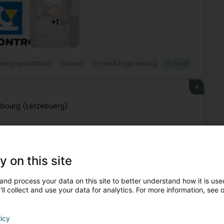
+1
izierungsinstitute
Umwelt
Umwelt Engineering
IT audit
4
bourg (Lëtzebuerg)
uxemburgischem Recht gegründetes
d Informationssysteme.Unsere Tätigkeitsbereiche und
y on this site
and process your data on this site to better understand how it is used
ll collect and use your data for analytics. For more information, see 
licy