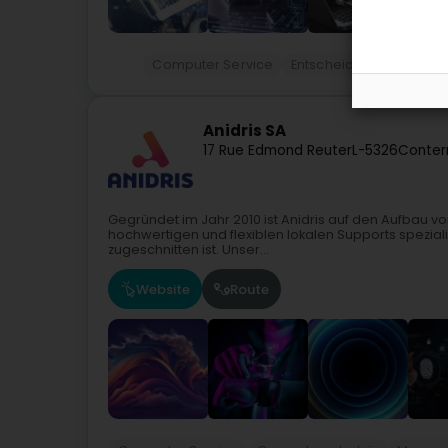
Computer Service
Entscheidungsunterstü
Anidris SA
17 Rue Edmond Reuter
L-5326
Conter
Gegründet im Jahr 2010 ist Anidris auf den Aufbau von
hochwertigen und flexiblen lokalen Supports speziali
zugeschnitten ist. Unser...
Website
Route