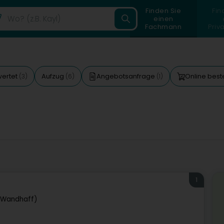
Finden Sie
Fin
einen
Fachmann
Priv
wertet
Aufzug
Angebotsanfrage
Online best
(3)
(6)
(1)
1
(Wandhaff)