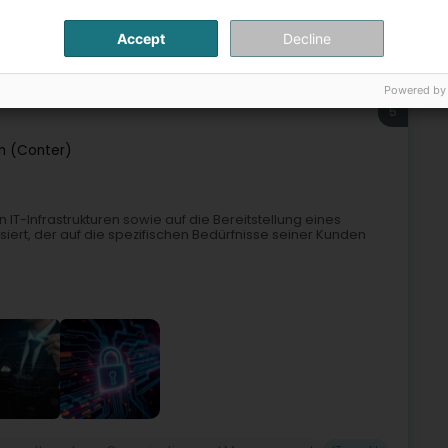
Accept
Decline
tzungssystem
Informatik
Informationssystem
IT audit
Powered by
5
n (Conter)
 IT-Infrastrukturen sowie auf die Bereitstellung eines
siert, der auf die spezifischen Bedürfnisse seiner Kunden