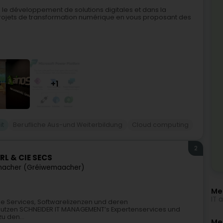
 le développement de solutions digitales et dans la
projets de transformation numérique en vous proposant des
+1
it
Berufliche Aus-und Weiterbildung
Cloud computing
2
L & CIE SECS
acher (Gréiwemaacher)
Me
IT 
ne Services, Softwarelizenzen und deren
tzen SCHNEIDER IT MANAGEMENT’s Expertenservices und
u den...
Meh