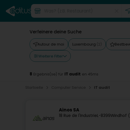
Verfeinere deine Suche
Autour de moi
Luxembourg
Bestbe
(2)
Weitere Filter
8
IT audit
Ergebnis(se) für
en 45ms
Startseite
Computer Service
IT audit
Ainos SA
18 Rue de l'Industrie
L-8399
Windhof 