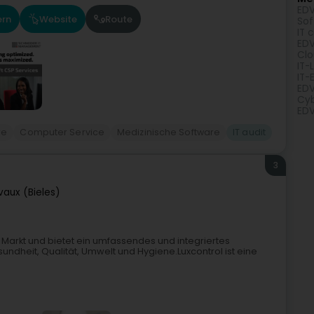
EDV
ern
Website
Route
Sof
IT 
EDV
Clo
IT-
IT-
EDV
Cyb
EDV
re
Computer Service
Medizinische Software
IT audit
3
vaux (Bieles)
 Markt und bietet ein umfassendes und integriertes
undheit, Qualität, Umwelt und Hygiene.Luxcontrol ist eine