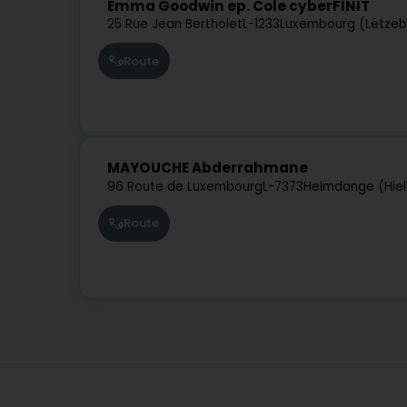
Emma Goodwin ep. Cole cyberFINIT
25 Rue Jean Bertholet
L-1233
Luxembourg (Lëtzeb
Route
MAYOUCHE Abderrahmane
96 Route de Luxembourg
L-7373
Helmdange (Hie
Route