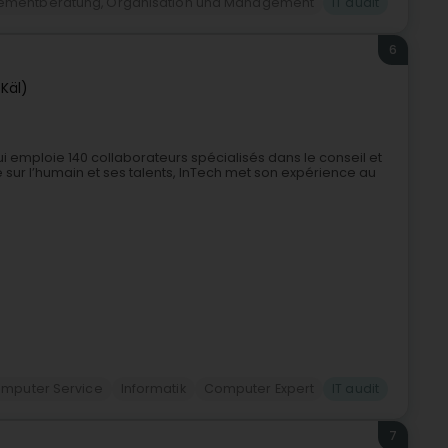
mentberatung, Organisation und Management
IT audit
6
(Käl)
i emploie 140 collaborateurs spécialisés dans le conseil et
sur l’humain et ses talents, InTech met son expérience au
mputer Service
Informatik
Computer Expert
IT audit
7