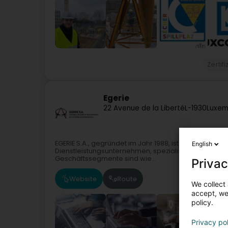
Zertif
Egerie
22 Avenue de la Liberté
L-1930
Luxem
EGERIE S.A., gegründet im Jahr 1988, ist ein nach l
English
Dienstleistungsunternehmen, spezialisiert auf IT un
Geschäftssegmente sind wie...
Privac
Website
Route
We collect 
accept, we'
policy.
Privacy po