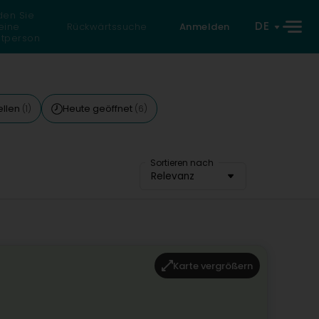
den Sie
DE
eine
Rückwärtssuche
Anmelden
atperson
ellen
Heute geöffnet
(1)
(6)
Sortieren nach
Relevanz
Karte vergrößern