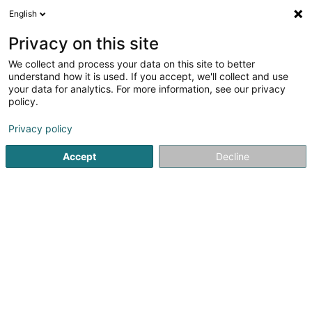
English
DE
Privacy on this site
We collect and process your data on this site to better
Verfeinere deine Suche
understand how it is used. If you accept, we'll collect and use
your data for analytics. For more information, see our privacy
Autour de moi
Esch-sur-Alzette
Bestbewertet
(4)
(10)
policy.
37
Werbetechnik
Ergebnis(se) für
en 51ms
Privacy policy
Startseite
Kommunikation und Multimedia
Aushang und Ges
Accept
Decline
Kréa pink Sàrl
28 Route de Capellen
- Porte 2 - 1er étage -
L-8279
Holzem (Holzem)