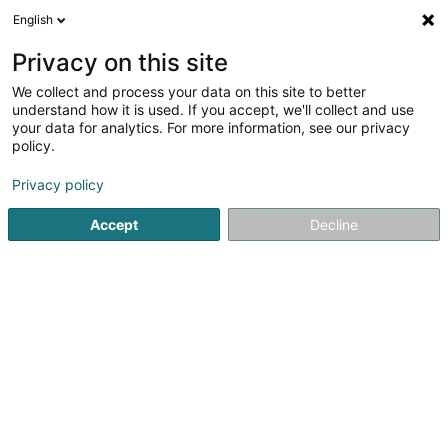
English
DE
Privacy on this site
We collect and process your data on this site to better
Verfeinere deine Suche
understand how it is used. If you accept, we'll collect and use
your data for analytics. For more information, see our privacy
Autour de moi
Grevenmacher
Bestbewertet
(1)
(1)
policy.
2
Baustellenschild
Ergebnis(se) für
en 40ms
Privacy policy
Startseite
Signalvorrichtungen
Baustellenschild
Accept
Decline
1
Kréa pink Sàrl
28 Route de Capellen
L-8279
Holzem (Holzem)
Kréa pink in Holzem bietet Ihnen eine Reihe von Produkten
und Dienstleistungen in den Bereichen Digitaldruck,
Beschilderung und Grafikdesign an.Von der Planung bis
zur Umsetzung begleiten und beraten wir Sie bei all Ihren
Werbeprojekten.Egal ob Sie...