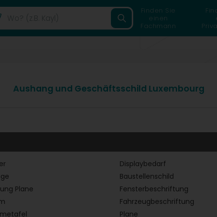
Finden Sie
Fin
einen
Fachmann
Priv
Aushang und Geschäftsschild Luxembourg
er
Displaybedarf
age
Baustellenschild
ung Plane
Fensterbeschriftung
em
Fahrzeugbeschriftung
ametafel
Plane