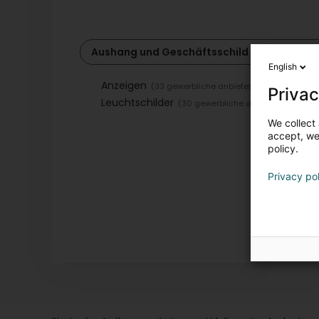
Aushang und Geschäftsschild
English
Anzeigen
(33 gewerbliche anbieter)
Privac
Leuchtschilder
(30 gewerbliche anbieter)
We collect 
accept, we'
policy.
Privacy po