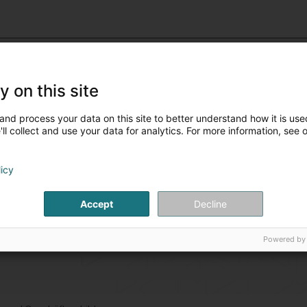
Signalvorrichtungen
(36 ge
y on this site
Werbetechnik
(76 gewerblic
and process your data on this site to better understand how it is used
ll collect and use your data for analytics. For more information, see 
licy
Accept
Decline
Powered by