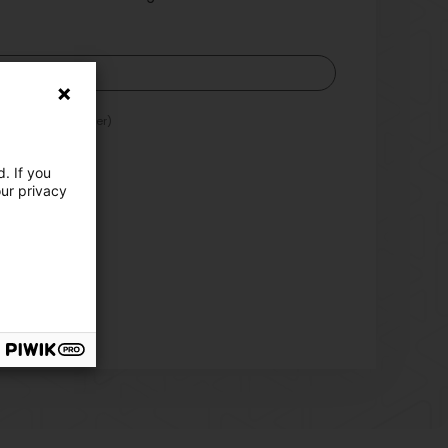
werbliche anbieter)
he anbieter)
. If you
our privacy