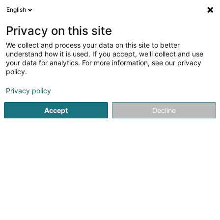
English
DE
Privacy on this site
We collect and process your data on this site to better
Verfeinere deine Suche
understand how it is used. If you accept, we'll collect and use
your data for analytics. For more information, see our privacy
Autour de moi
Grevenmacher
Bestbewertet
(5)
(39)
policy.
99
Veranda, Windschutz
Ergebnis(se) für
en 56ms
Privacy policy
Startseite
Wohnen
Schreinerei
Veranda, Windschutz
Accept
Decline
Becker et Fils Sàrl
17 Rue Ermesinde
L-6437
Echternach (Iechternach)