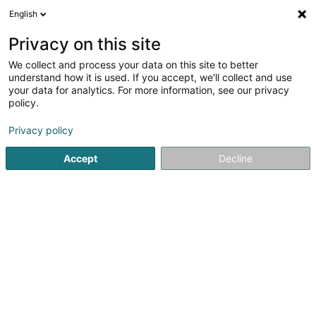
English
DE
Privacy on this site
We collect and process your data on this site to better
Verfeinere deine Suche
understand how it is used. If you accept, we'll collect and use
your data for analytics. For more information, see our privacy
Autour de moi
Bertrange
Bestbewertet
Pa
(2)
(4)
policy.
9
Fahrzeugbeschriftung
Ergebnis(se) für
en 36ms
Privacy policy
Startseite
Werbetechnik
Fahrzeugbeschriftung
Accept
Decline
Kréa pink Sàrl
28 Route de Capellen
- Porte 2 - 1er étage -
L-8279
Holzem (Holzem)