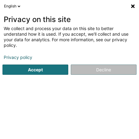
English
DE
Privacy on this site
We collect and process your data on this site to better
Verfeinere deine Suche
understand how it is used. If you accept, we'll collect and use
your data for analytics. For more information, see our privacy
Autour de moi
Luxembourg
Bestbewertet
(2)
(3)
policy.
16
Leuchtschilder
Ergebnis(se) für
en 411ms
Privacy policy
Startseite
Kommunikation und Multimedia
Aushang und Ges
Accept
Decline
1
Euroline Sàrl
30 Op der Ahlkerrech
L-6776
Grevenmacher (Gréiwemaacher)
Seit 1985 ist Euroline Sàrl der kompetente Partner von
Unternehmen, Behörden und Kommunen aus Luxemburg
und Deutschland in allen Bereichen der Werbetechnik.
Von der fachkundigen und persönlichen Beratung vor Ort
über die Designentwicklung durch...