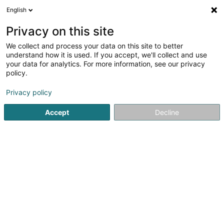
English
DE
Privacy on this site
We collect and process your data on this site to better
Verfeinere deine Suche
understand how it is used. If you accept, we'll collect and use
your data for analytics. For more information, see our privacy
Autour de moi
Heute geöffnet
(0)
policy.
2
Immobilien - Verwaltung in Dudelange
Ergebnis(se) für
Privacy policy
en 29ms
Accept
Decline
Startseite
Immobilien
Immobilien - Verwaltung
Dudelan
ISPL-GestLB
6 Rue du Bois
L-4795
Linger (Lénger)