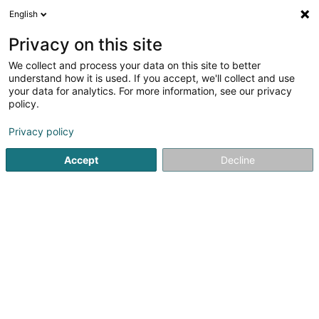
English
DE
Privacy on this site
We collect and process your data on this site to better
Verfeinere deine Suche
understand how it is used. If you accept, we'll collect and use
your data for analytics. For more information, see our privacy
Autour de moi
Heute geöffnet
(0)
policy.
2
Immobilien - Verwaltung in Heisdorf
Ergebnis(se) für
en
Privacy policy
36ms
Accept
Decline
Startseite
Immobilien
Immobilien - Verwaltung
Heisdorf
ISPL-GestLB
6 Rue du Bois
L-4795
Linger (Lénger)