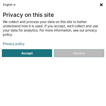
English
DE
Privacy on this site
We collect and process your data on this site to better
Verfeinere deine Suche
understand how it is used. If you accept, we'll collect and use
your data for analytics. For more information, see our privacy
Weitere Filter
Autour de moi
Heute geöffnet
(1)
policy.
8
Ergebnis(se) für
Privacy policy
Immobilien - Verwaltung in Senningerberg
en 36ms
Accept
Decline
Startseite
Immobilien
Immobilien - Verwaltung
Senning
ISPL-GestLB
6 Rue du Bois
L-4795
Linger (Lénger)