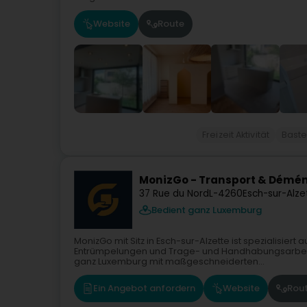
Website
Route
Freizeit Aktivität
Baste
MonizGo - Transport & Dém
37 Rue du Nord
L-4260
Esch-sur-Alze
Bedient ganz Luxemburg
MonizGo mit Sitz in Esch-sur-Alzette ist spezialisie
Entrümpelungen und Trage- und Handhabungsarbeite
ganz Luxemburg mit maßgeschneiderten...
Ein Angebot anfordern
Website
Rou