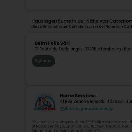
Hauslagerräume in der Nähe von Catteno
Diese Unternehmen befinden sich in der Nähe von Cat
Beim Felix Sàrl
71 Route de Dudelange
L-3222
Bettembourg (Bee
Route
Home Services
41 Rue Zenon Bernard
L-4031
Esch-su
Bedient ganz Luxemburg
?? Unsere Leistungsbereiche?? ElektroserviceInstal
SteckdosenAustausch von Glühbirnen, Neonröhren, S
Klingeln und elektrischen Geräten??...