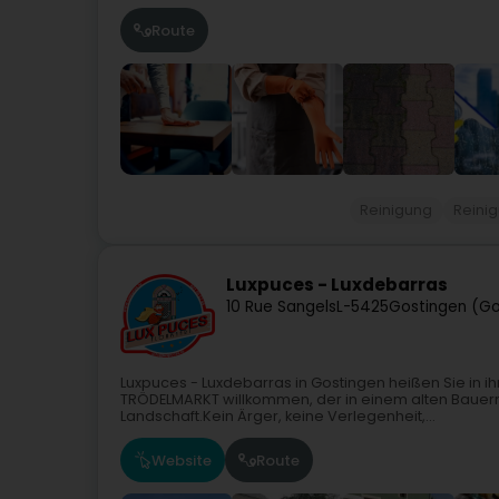
Route
Reinigung
Reini
Luxpuces - Luxdebarras
10 Rue Sangels
L-5425
Gostingen (G
Luxpuces - Luxdebarras in Gostingen heißen Sie i
TRÖDELMARKT willkommen, der in einem alten Bauer
Landschaft.Kein Ärger, keine Verlegenheit,...
Website
Route