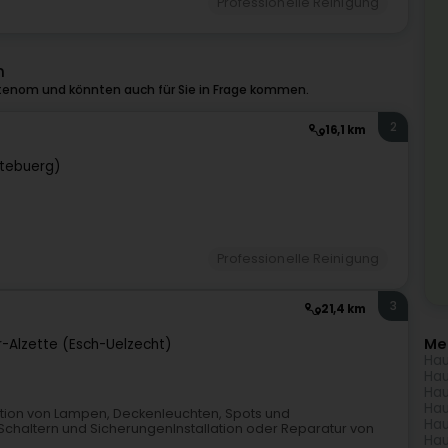
Professionelle Reinigung
m
tenom und könnten auch für Sie in Frage kommen.
2
16,1 km
tebuerg)
Professionelle Reinigung
3
21,4 km
Me
r-Alzette (Esch-Uelzecht)
Hau
Hau
Hau
Hau
lation von Lampen, Deckenleuchten, Spots und
Hau
chaltern und SicherungenInstallation oder Reparatur von
Hau