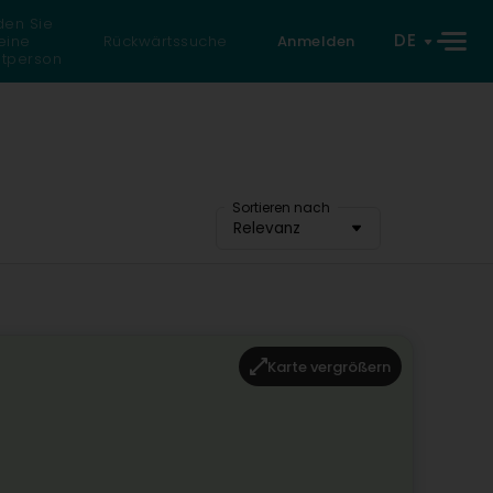
den Sie
DE
eine
Rückwärtssuche
Anmelden
atperson
Sortieren nach
Relevanz
Karte vergrößern