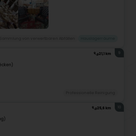
Sammlung von verwertbaren Abfällen
Hauslagerräume
9
21,1 km
écken)
Professionelle Reinigung
10
25,6 km
ng)