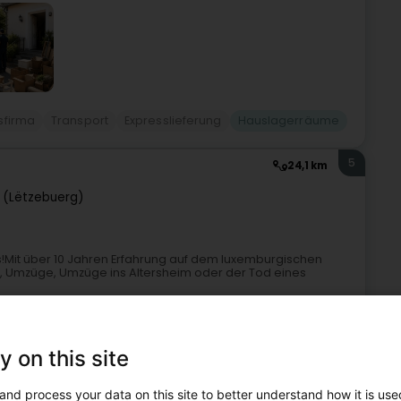
firma
Transport
Expresslieferung
Hauslagerräume
5
24,1 km
 (Lëtzebuerg)
!Mit über 10 Jahren Erfahrung auf dem luxemburgischen
en, Umzüge, Umzüge ins Altersheim oder der Tod eines
te
y on this site
and process your data on this site to better understand how it is used