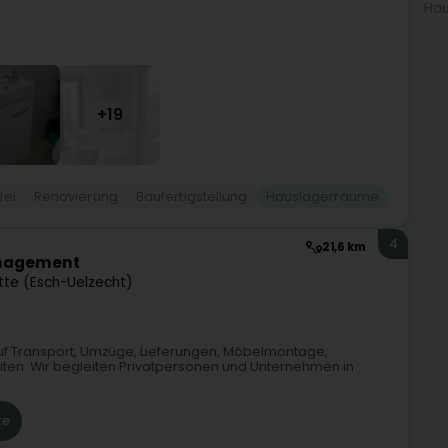
Hau
+19
lei
Renovierung
Baufertigstellung
Hauslagerräume
4
21,6 km
énagement
tte (Esch-Uelzecht)
rt auf Transport, Umzüge, Lieferungen, Möbelmontage,
n. Wir begleiten Privatpersonen und Unternehmen in
te