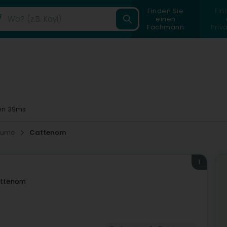
Finden Sie
Fin
einen
Fachmann
Priv
n 39ms
räume
Cattenom
1
ttenom