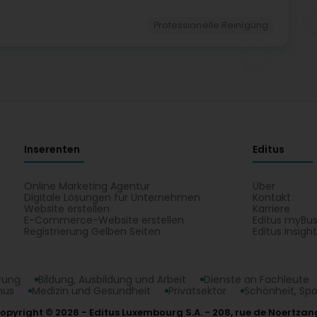
Professionelle Reinigung
Inserenten
Editus
Online Marketing Agentur
Über
Digitale Lösungen für Unternehmen
Kontakt
Website erstellen
Karriere
E-Commerce-Website erstellen
Editus myBus
Registrierung Gelben Seiten
Editus Insigh
erung
Bildung, Ausbildung und Arbeit
Dienste an Fachleute
mus
Medizin und Gesundheit
Privatsektor
Schönheit, Spo
opyright © 2026
Editus Luxembourg S.A.
208, rue de Noertzan