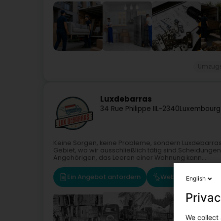
Umzugs
Luxdebarras
34 Rue Philippe II
L-2340
Luxembourg
Keine Sorgen, keine Probleme, sondern Luxdebarras
Gebiet, wo wir ausschließlich tätig sind.Scheidung
Angehörigen, das Leeren einer Wohnung kann...
Ein Angebot anfordern
Website
Rou
English
Privac
We collect 