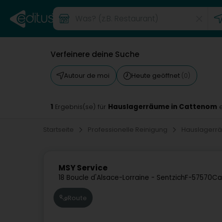
Verfeinere deine Suche
Autour de moi
Heute geöffnet
(0)
1
Hauslagerräume in Cattenom
Ergebnis(se) für
e
Startseite
Professionelle Reinigung
Hauslager
MSY Service
18 Boucle d'Alsace-Lorraine - Sentzich
F-57570
Ca
Route