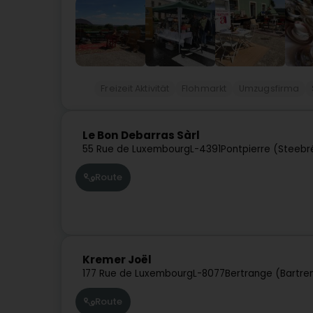
Freizeit Aktivität
Flohmarkt
Umzugsfirma
Le Bon Debarras Sàrl
55 Rue de Luxembourg
L-4391
Pontpierre (Steebr
Route
Kremer Joël
177 Rue de Luxembourg
L-8077
Bertrange (Bartre
Route