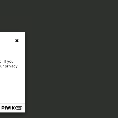
. If you
our privacy