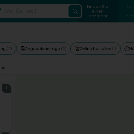
Finden Sie
Fin
einen
Fachmann
Priv
gang
Angebotsanfrage
Online bestellen
He
(2)
(2)
(1)
ms
1