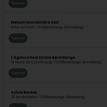
Route
Melsen Immobilière Sàrl
8 Rue du Pont
L-7245
Bereldange (Bäreldeng)
Route
L'Agence Real Estate Bereldange
14 Route de Luxembourg
L-7240
Bereldange (Bäreldeng)
Route
Sylvie Becker
23 Am Becheler
L-7213
Bereldange (Bäreldeng)