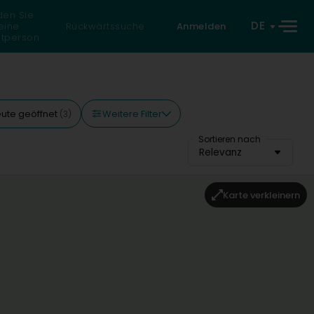
den Sie
DE
eine
Rückwärtssuche
Anmelden
atperson
Weitere Filter
ute geöffnet
(3)
Sortieren nach
Relevanz
Karte verkleinern