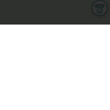
Informationen
Nutzungsbedingungen
Allgemeine Geschäftsbedingungen
Datenschutz
iness
Meine Rechte DSGVO
t
Cookies-Einstellungen
Gewerblich
Handel
Hotel, Restaurant, Wirtshaus
rt und Wellness
ge
L-3670 Kayl