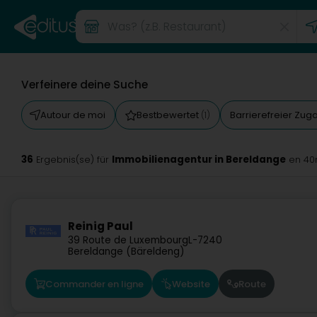
Verfeinere deine Suche
Autour de moi
Bestbewertet
Barrierefreier Zu
(1)
36
Immobilienagentur in Bereldange
Ergebnis(se) für
en 40
Reinig Paul
39 Route de Luxembourg
L-7240
Bereldange (Bäreldeng)
Commander en ligne
Website
Route