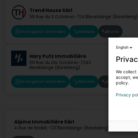
Trend House Sàrl
59 Rue du X Octobre
L-7243
Bereldange (Bäreldeng)
Ein Angebot anfordern
Website
Route
English
Hary Putz Immobilière
Privac
59 Rue du Dix Octobre
L-7243
Bereldange (Bäreldeng)
We collect 
accept, we'
Ein Angebot anfordern
Website
Route
policy.
Privacy po
Alpina Immobilière Sàrl
4 Rue de Bridel
L-7217
Bereldange (Bäreldeng)