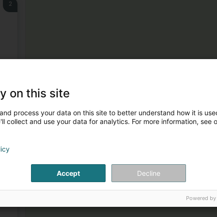
2
3
y on this site
and process your data on this site to better understand how it is used
ll collect and use your data for analytics. For more information, see 
licy
Accept
Decline
4
Powered by