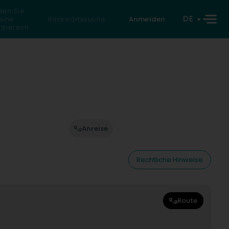
den Sie
DE
eine
Rückwärtssuche
Anmelden
atperson
Anreise
Rechtliche Hinweise
Route