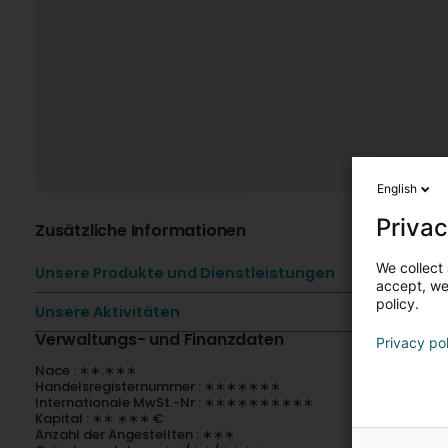
English
Privac
Zusätzliche Informationen
We collect 
Unsere Produkte und Dienstleistungen
accept, we'
policy.
Unsere Aktivitäten
Verwaltungs- und Finanzdaten
Privacy po
Nace : ∗∗.∗∗∗
Handelsregisternummer : ∗∗∗∗∗∗∗
Internationale MwSt.-Nr : ∗∗∗∗∗∗∗∗∗∗
Kapital : ∗∗ ∗∗∗ €
Anzahl der Angestellten : ∗∗∗