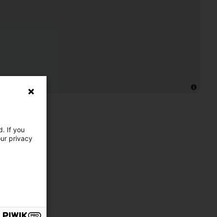
. If you
our privacy