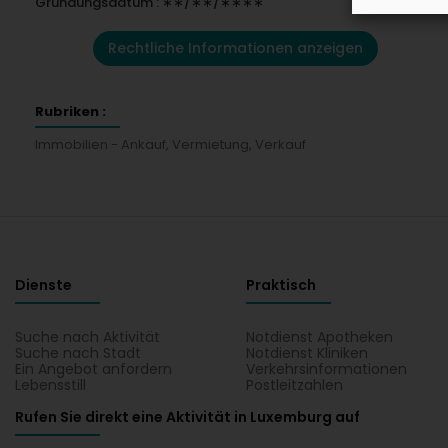
Gründungsdatum : ∗∗/∗∗/∗∗∗∗
Rechtliche Informationen anzeigen
Rubriken :
Immobilien - Ankauf, Vermietung, Verkauf
Dienste
Praktisch
Suche nach Aktivität
Notdienst Apotheken
Suche nach Stadt
Notdienst Kliniken
Ein Angebot anfordern
Verkehrsinformationen
Lebensstill
Postleitzahlen
Rufen Sie direkt eine Aktivität in Luxemburg auf