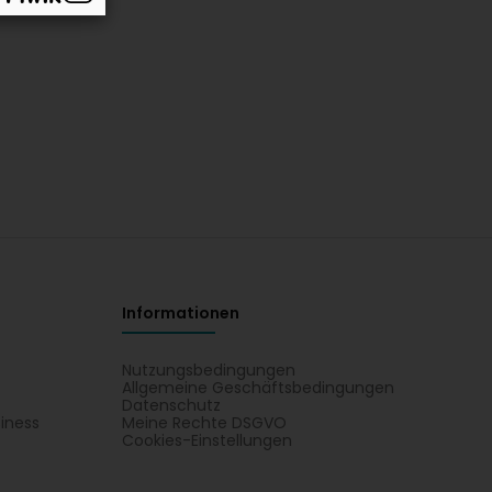
Informationen
Nutzungsbedingungen
Allgemeine Geschäftsbedingungen
Datenschutz
iness
Meine Rechte DSGVO
t
Cookies-Einstellungen