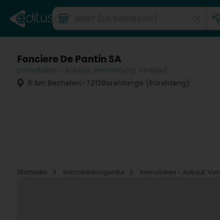
Fonciere De Pantin SA
Immobilien - Ankauf, Vermietung, Verkauf
8 Am Becheler
L-7213
Bereldange (Bäreldeng)
Startseite
Immobilienagentur
Immobilien - Ankauf, Ve