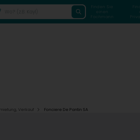
Finden Sie
Fin
einen
Fachmann
Priv
rmietung, Verkauf
Fonciere De Pantin SA