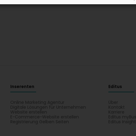
Inserenten
Editus
Online Marketing Agentur
Über
Digitale Lösungen für Unternehmen
Kontakt
Website erstellen
Karriere
E-Commerce-Website erstellen
Editus myBus
Registrierung Gelben Seiten
Editus Insigh