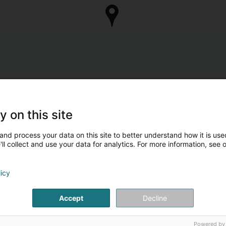
y on this site
and process your data on this site to better understand how it is used
ll collect and use your data for analytics. For more information, see 
licy
Accept
Decline
Powered by