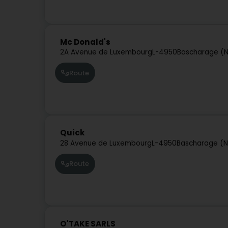
Mc Donald's
2A Avenue de Luxembourg
L-4950
Bascharage (N
Route
Quick
28 Avenue de Luxembourg
L-4950
Bascharage (N
Route
O'TAKE SARLS