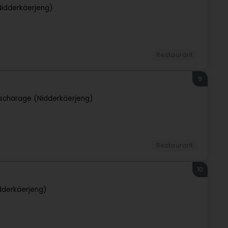
idderkäerjeng)
Restaurant
9
scharage (Nidderkäerjeng)
Restaurant
10
dderkäerjeng)