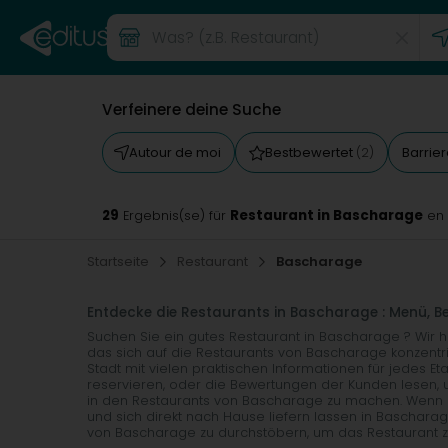
Verfeinere deine Suche
Autour de moi
Bestbewertet
Barrie
(2)
29
Restaurant in Bascharage
Ergebnis(se) für
en
Startseite
Restaurant
Bascharage
Entdecke die Restaurants in Bascharage : Menü, 
Suchen Sie ein gutes Restaurant in Bascharage ? Wir 
das sich auf die Restaurants von Bascharage konzentrier
Stadt mit vielen praktischen Informationen für jedes E
reservieren, oder die Bewertungen der Kunden lesen, u
in den Restaurants von Bascharage zu machen. Wenn Si
und sich direkt nach Hause liefern lassen in Bascharag
von Bascharage zu durchstöbern, um das Restaurant zu