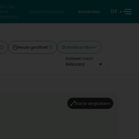
den Sie
DE
eine
Rückwärtssuche
Anmelden
atperson
Weitere Filter
Heute geöffnet
(1)
(1)
Sortieren nach
Relevanz
Karte vergrößern