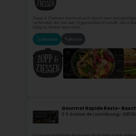
Zopp & Z’iessen zeichnet sich durch sein einzigart
verbindet. Als Teil der Organisation ProActif, die i
tätig ist, leistet das Lokal...
Website
Route
Gourmet Rapide Resto- Basc
3-5 Avenue de Luxembourg
L-4950
B
Le Gourmet Rapide Resto est situé dans notre stati