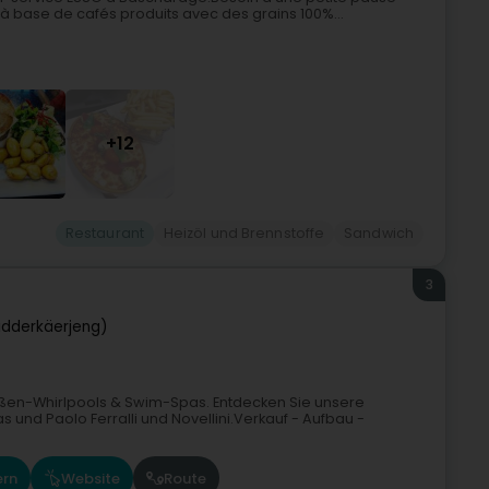
à base de cafés produits avec des grains 100%...
+12
Restaurant
Heizöl und Brennstoffe
Sandwich
3
idderkäerjeng)
ußen-Whirlpools & Swim-Spas. Entdecken Sie unsere
tas und Paolo Ferralli und Novellini.Verkauf - Aufbau -
ern
Website
Route