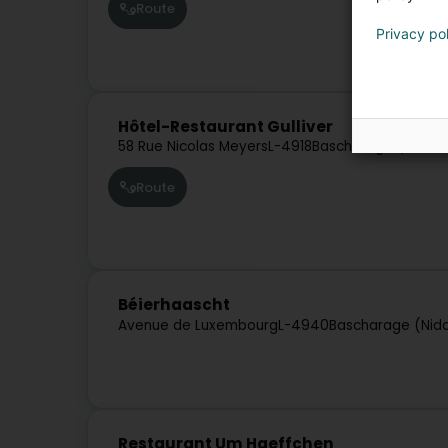
Route
Privacy po
Hôtel-Restaurant Gulliver
58 Rue Nicolas Meyers
L-4918
Bascharage (Nidder
Route
Béierhaascht
Avenue de Luxembourg
L-4940
Bascharage (Nid
Restaurant Um Haeffchen