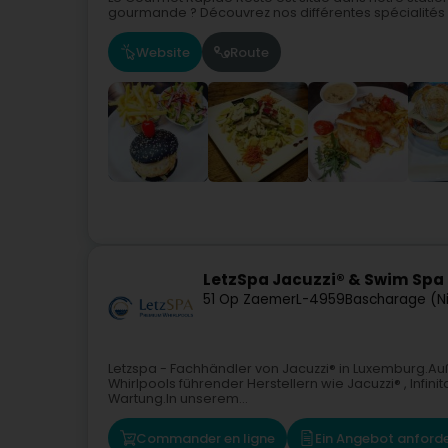
gourmande ? Découvrez nos différentes spécialités 
Website
Route
LetzSpa Jacuzzi® & Swim Spa
51 Op Zaemer
L-4959
Bascharage (N
Letzspa - Fachhändler von Jacuzzi® in Luxemburg.A
Whirlpools führender Herstellern wie Jacuzzi® , Infini
Wartung.In unserem...
Commander en ligne
Ein Angebot anford