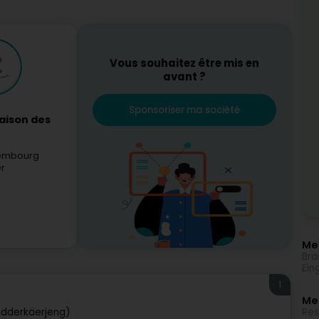
Vous souhaitez être mis en
avant ?
Sponsoriser ma société
aison des
xembourg
er
Meh
Bra
Ein
1
Me
Res
idderkäerjeng)