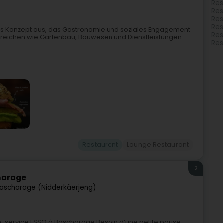
Res
Res
Res
Res
iges Konzept aus, das Gastronomie und soziales Engagement
Res
n Bereichen wie Gartenbau, Bauwesen und Dienstleistungen
Res
Restaurant
Lounge Restaurant
2
harage
ascharage (Nidderkäerjeng)
on-service ESSO à Bascharage.Besoin d’une petite pause