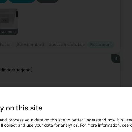
14 990 €
llation
Schwimmbad
Jacuzzi Installation
Restaurant
4
Nidderkäerjeng)
Restaurant
y on this site
5
and process your data on this site to better understand how it is used
idderkäerjeng)
ll collect and use your data for analytics. For more information, see 