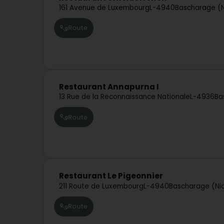
161 Avenue de Luxembourg
L-4940
Bascharage (N
Route
Restaurant Annapurna I
13 Rue de la Reconnaissance Nationale
L-4936
Ba
Route
Restaurant Le Pigeonnier
211 Route de Luxembourg
L-4940
Bascharage (Ni
Route