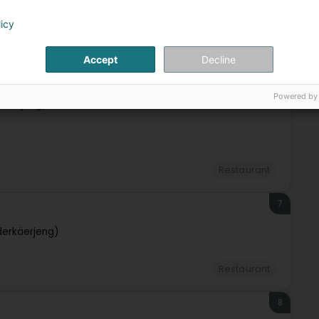
licy
Restaurant
Accept
Decline
6
Powered by
käerjeng)
Restaurant
7
derkäerjeng)
Restaurant
8