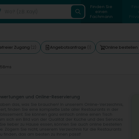
Finden Sie
Fin
einen
Fachmann
Priv
refreier Zugang
Angebotsanfrage
Online bestellen
(2)
(1)
 58ms
Bewertungen und Online-Reservierung
haben das, was Sie brauchen! In unserem Online-Verzeichnis,
t, finden Sie eine komplette Liste aller Restaurants in der
tablissement. Sie können ganz einfach online einen Tisch
m sich ein Bild von der Qualität der Küche und des Services
e lieber zu Hause essen, können Sie auch online bestellen
e. Zögern Sie nicht, unserem Verzeichnis für die Restaurants
 finden, das am besten zu Ihnen passt!