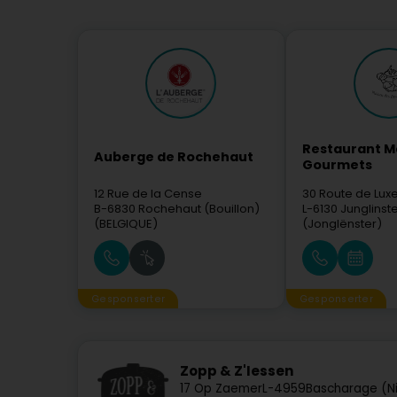
Restaurant M
Auberge de Rochehaut
Gourmets
12 Rue de la Cense
30 Route de Lu
B-6830
Rochehaut (Bouillon)
L-6130
Junglinst
(BELGIQUE)
(Jonglënster)
Gesponserter
Gesponserter
Zopp & Z'Iessen
17 Op Zaemer
L-4959
Bascharage (N