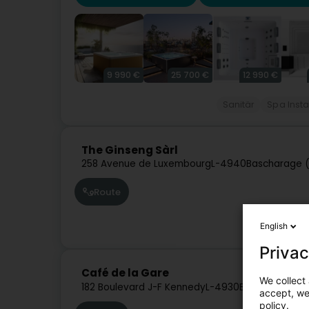
9 990 €
25 700 €
12 990 €
Sanitär
Spa Insta
The Ginseng Sàrl
258 Avenue de Luxembourg
L-4940
Bascharage (
Route
English
Privac
Café de la Gare
We collect 
182 Boulevard J-F Kennedy
L-4930
Bascharage (N
accept, we'
policy.