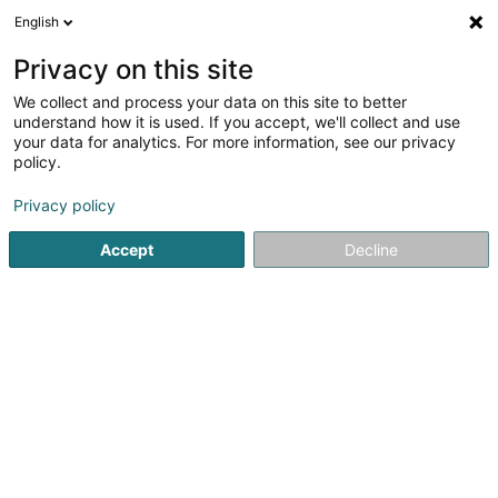
English
LU
Privacy on this site
We collect and process your data on this site to better
Raffinéiert Är Sich
understand how it is used. If you accept, we'll collect and use
your data for analytics. For more information, see our privacy
Autour de moi
Top bewäert
Parking
Haut
(1)
(1)
policy.
10
Sportsveräiner zu Sandweiler
Resultat(er) fir
en 39ms
Privacy policy
Startsäit
Sportsveräiner
Sandweiler
Accept
Decline
1
Top Squash Fitness & Leisure SA
25 Rue de la Gare
L-5218
Sandweiler (Sandweiler)
Avec 7 courts de squash aux normes internationales et 3
entraîneurs professionnels, nous offrons une gamme
complète de services pour l'industrie du squash. Nous
offrons un programme d'entraînement complet pour les
juniors et les adultes : ligues,...