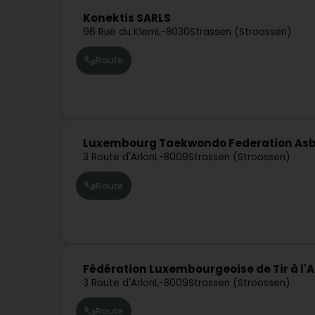
Konektis SARLS
96 Rue du Kiem
L-8030
Strassen (Stroossen)
Route
Luxembourg Taekwondo Federation Asb
3 Route d'Arlon
L-8009
Strassen (Stroossen)
Route
Fédération Luxembourgeoise de Tir à l'A
3 Route d'Arlon
L-8009
Strassen (Stroossen)
Route