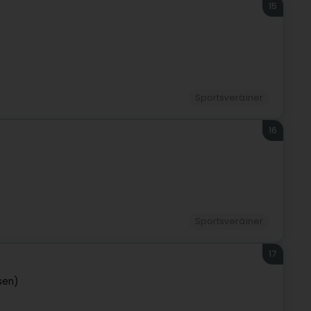
15
Sportsveräiner
16
Sportsveräiner
17
sen)