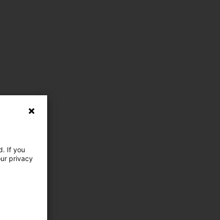
. If you
our privacy