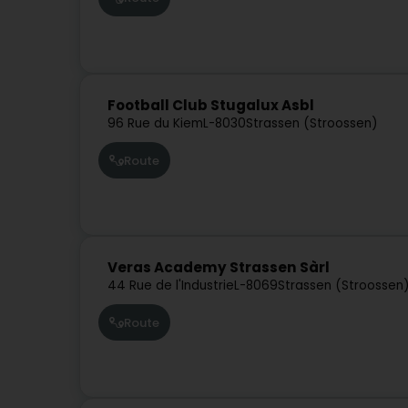
Football Club Stugalux Asbl
96 Rue du Kiem
L-8030
Strassen (Stroossen)
Route
Veras Academy Strassen Sàrl
44 Rue de l'Industrie
L-8069
Strassen (Stroossen
Route