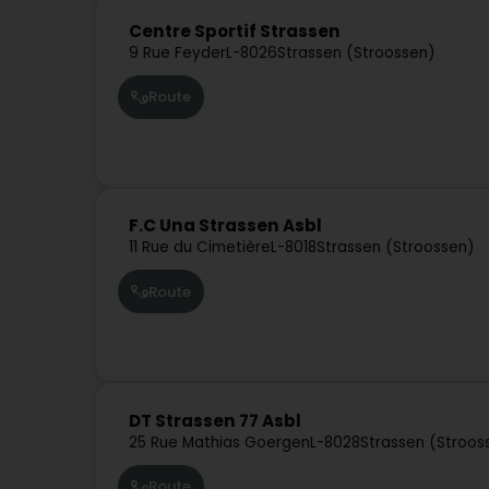
Centre Sportif Strassen
9 Rue Feyder
L-8026
Strassen (Stroossen)
Route
F.C Una Strassen Asbl
11 Rue du Cimetière
L-8018
Strassen (Stroossen)
Route
DT Strassen 77 Asbl
25 Rue Mathias Goergen
L-8028
Strassen (Stroos
Route