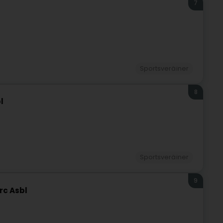
7
Sportsveräiner
8
l
Sportsveräiner
9
rc Asbl