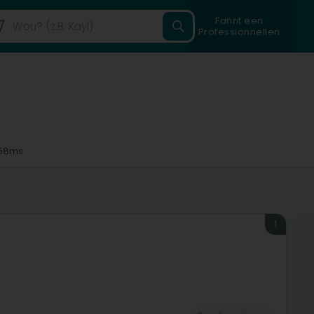
Fannt een
Professionnellen
58ms
1