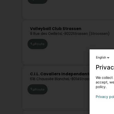
Volleyball Club Strassen
9 Rue des Oeillets
L-8022
Strassen (Stroossen)
Route
English
Privac
C.I.L. Cavaliers Independants Luxembou
We collect 
61B Chaussée Blanche
L-8014
Strassen (Stroosse
accept, we'
policy.
Route
Privacy po