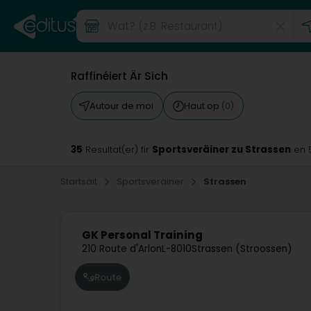
Raffinéiert Är Sich
Autour de moi
Haut op
(0)
35
Sportsveräiner zu Strassen
Resultat(er) fir
en 
Startsäit
Sportsveräiner
Strassen
GK Personal Training
210 Route d'Arlon
L-8010
Strassen (Stroossen)
Route