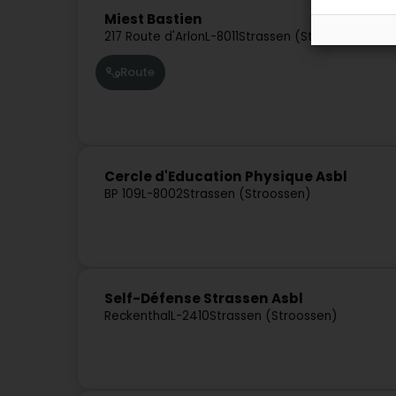
Miest Bastien
217 Route d'Arlon
L-8011
Strassen (Stroossen)
Route
Cercle d'Education Physique Asbl
BP 109
L-8002
Strassen (Stroossen)
Self-Défense Strassen Asbl
Reckenthal
L-2410
Strassen (Stroossen)