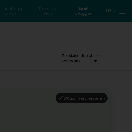
Fannt eng
Reverse
Sech
LU
Persoun
Sich
aloggen
Zortéieren duerch
Relevanz
D'Kaart vergréisseren