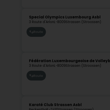
Special Olympics Luxembourg Asbl
3 Route d'Arlon
L-8009
Strassen (Stroossen)
Route
Fédération Luxembourgeoise de Volleyba
3 Route d'Arlon
L-8009
Strassen (Stroossen)
Route
Karaté Club Strassen Asbl
Reckenthal
L-2410
Strassen (Stroossen)