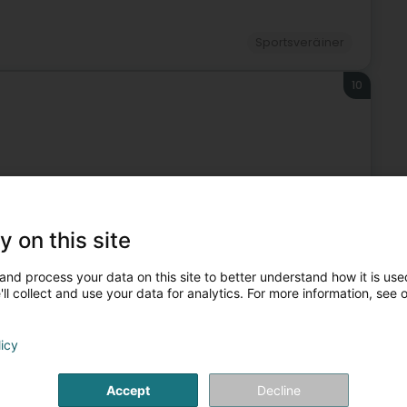
Sportsveräiner
10
Sportsveräiner
y on this site
11
rgeois Asbl
and process your data on this site to better understand how it is used
n)
ll collect and use your data for analytics. For more information, see 
licy
Sportsveräiner
Accept
Decline