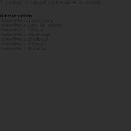
f, Locatioun an Verkaaf vun Immobilien zu Strassen
i Uertschaften
rtsveräiner zu Luxembourg
rtsveräiner zu Esch-sur-Alzette
rtsveräiner zu Diekirch
rtsveräiner zu Dudelange
rtsveräiner zu Ettelbruck
rtsveräiner zu Pétange
rtsveräiner zu Rodange