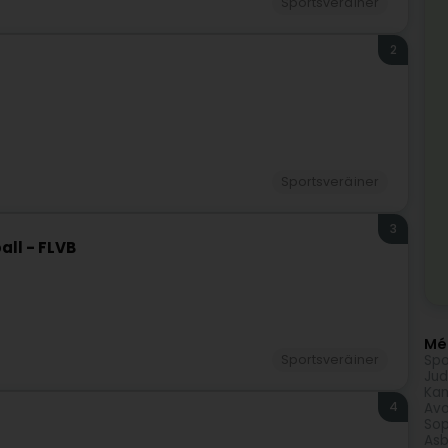
Sportsveräiner
2
Sportsveräiner
3
ll - FLVB
Méi
Spo
Sportsveräiner
Jud
Kam
4
Avo
Sop
Asb