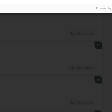
12
Powered by
Sportsveräiner
13
Sportsveräiner
14
Sportsveräiner