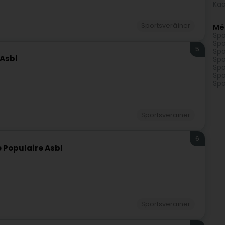
Kaa
Sportsveräiner
Mé
Spo
Spo
5
Spo
Asbl
Spo
Spo
Spo
Spo
Sportsveräiner
6
 Populaire Asbl
Sportsveräiner