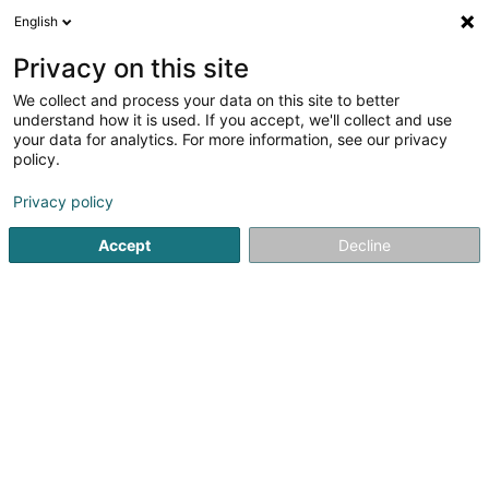
English
LU
Privacy on this site
We collect and process your data on this site to better
understand how it is used. If you accept, we'll collect and use
Centre National Sportif et
your data for analytics. For more information, see our privacy
Culturel Coque
policy.
Organisatioun vun Konferenzen an
Manifestatiounen
Privacy policy
4,46
2210
bewertungen
Accept
Decline
2 Rue Léon Hengen
L-1745
Luxembourg (Lëtzebuerg)
Restaurant La Coqui
Kuck d'Nummer
E-Mail
Itinéraire
Websäit
Startsäit
Eventveranstalter
Organisatioun vun Konferenze