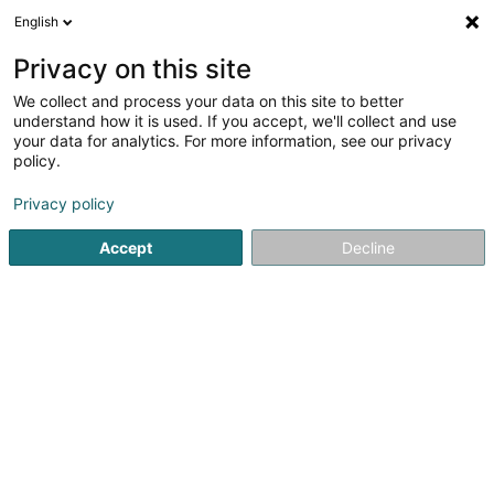
English
LU
Privacy on this site
We collect and process your data on this site to better
Raffinéiert Är Sich
understand how it is used. If you accept, we'll collect and use
your data for analytics. For more information, see our privacy
Autour de moi
Luxembourg
Top bewäert
P
(3)
(6)
policy.
21
Gruppereesen
Resultat(er) fir
en 53ms
Privacy policy
Startsäit
Reesen
Gruppereesen
Accept
Decline
1
Voyages Arosa Sàrl
36 Rue du Brill
L-4041
Esch-sur-Alzette (Esch-Uelzecht)
Voyages AROSA est une agence située à Esch-sur-
Alzette au Luxembourg qui voyage pour mieux vous faire
voyager. Notre vocation est de vous faire découvrir et
proposer des lieux magnifiques et magiques dans le
monde entier : Europe, Afrique,...