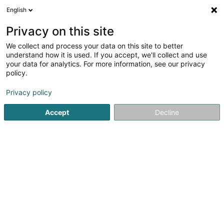
English
LU
Privacy on this site
We collect and process your data on this site to better
Raffinéiert Är Sich
understand how it is used. If you accept, we'll collect and use
your data for analytics. For more information, see our privacy
Autour de moi
Bettembourg
Top bewäert
(1)
(4)
policy.
9
Busrees
Resultat(er) fir
en 43ms
Privacy policy
Startsäit
Reesen
Busrees
Accept
Decline
1
Voyages Arosa Sàrl
36 Rue du Brill
L-4041
Esch-sur-Alzette (Esch-Uelzecht)
Voyages AROSA est une agence située à Esch-sur-
Alzette au Luxembourg qui voyage pour mieux vous faire
voyager. Notre vocation est de vous faire découvrir et
proposer des lieux magnifiques et magiques dans le
monde entier : Europe, Afrique,...