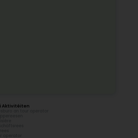
 Aktivitéiten
sburo an tour operator
uppereesen
isière
chäftsrees
rees
r operator