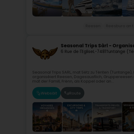
Reesen
Reesburo an t
Seasonal Trips Sàrl - Organi
6 Rue de l'Eglise
L-7481
Tuntange (Të
Seasonal Trips SARL, mat Sëtz zu Tënten (Tuntange),
organiséiert Reesen, Dagesausflich, Gruppereesen
mat der Famill, Frënn, als Koppel oder an...
Websäit
Route