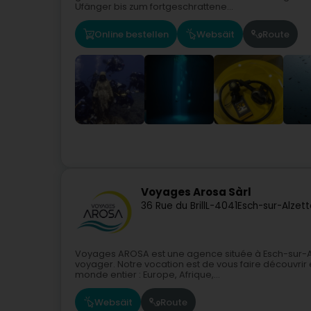
Ufänger bis zum fortgeschrattene...
Online bestellen
Websäit
Route
Voyages Arosa Sàrl
36 Rue du Brill
L-4041
Esch-sur-Alzet
Voyages AROSA est une agence située à Esch-sur-A
voyager. Notre vocation est de vous faire découvrir
monde entier : Europe, Afrique,...
Websäit
Route