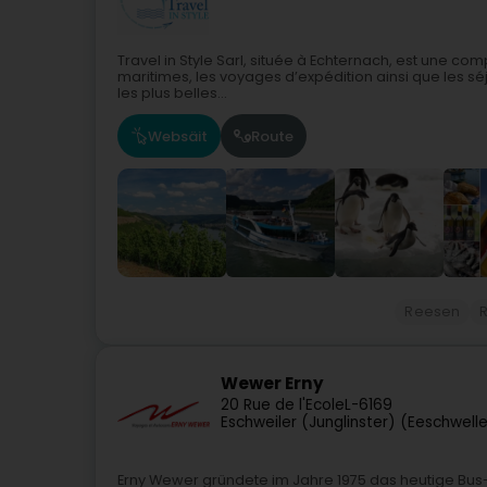
Travel in Style Sarl, située à Echternach, est une co
maritimes, les voyages d’expédition ainsi que les sé
les plus belles...
Websäit
Route
Reesen
Wewer Erny
20 Rue de l'Ecole
L-6169
Eschweiler (Junglinster) (Eeschwell
Erny Wewer gründete im Jahre 1975 das heutige Bu