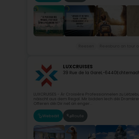
Reesen
Reesburo an tour 
LUXCRUISES
39 Rue de la Gare
L-6440
Echternac
LUXCRUISES - Är Croisière Professionnelen zu Lëtzeb
näischt aus dem Regal. Mir bidden Iech déi Dramkre
Offeren déi Dir net an enger...
Websäit
Route