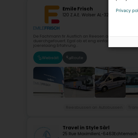
Emile Frisch
Privacy po
120 Z.A.E. Wolser A
L-3225
Bettembou
De Fachmann fir Ausflich an Reesen an Luxusbusser (*
duerchgefouert. Egal ob et eng einfach Rondrees as
joerelaang Erfahrung...
Websäit
Route
Reesbussen an Autobussen
Tran
Travel in Style Sàrl
25 Rue Maximilien
L-6463
Echternach