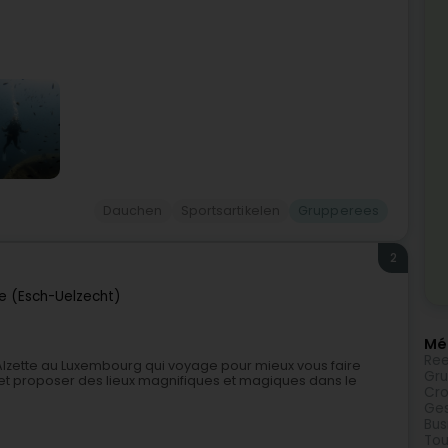
Dauchen
Sportsartikelen
Grupperees
2
te (Esch-Uelzecht)
Méi
Ree
lzette au Luxembourg qui voyage pour mieux vous faire
Gr
 et proposer des lieux magnifiques et magiques dans le
Cro
Ges
Bus
Tou