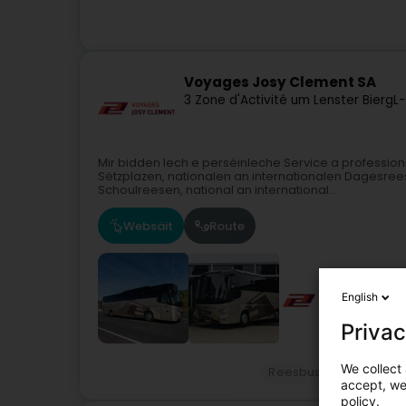
Voyages Josy Clement SA
3 Zone d'Activité um Lenster Bierg
L-
Mir bidden Iech e perséinleche Service a professione
Sëtzplazen, nationalen an internationalen Dagesre
Schoulreesen, national an international...
Websäit
Route
English
Privac
We collect 
Reesbussen an Autob
accept, we'
policy.