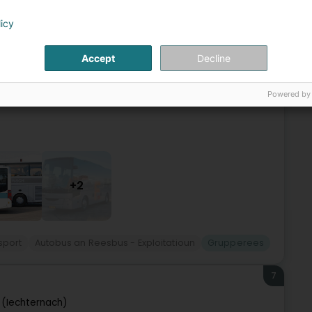
6
licy
rg (Beetebuerg)
Accept
Decline
***). Reesen an Ausflich ginn op Ufro vum Client
s oder eng Dagesrees oder méi, Dir kënnt op eis
Powered by
+2
sport
Autobus an Reesbus - Exploitatioun
Grupperees
7
 (Iechternach)