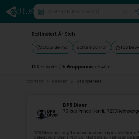
Raffinéiert Är Sich
Autour de moi
Echternach
Top bew
(2)
12
Grupperees
Resultat(er) fir
en 40ms
Startsäit
Reesen
Grupperees
DP9 Diver
79 Rue Prince Henri
L-7230
Helmsang
DP9 Diver ass eng Tauchschoul an e spezialiséierte 
geleet vum Denis Profico. Mat Sëtz zu Helmsange bit