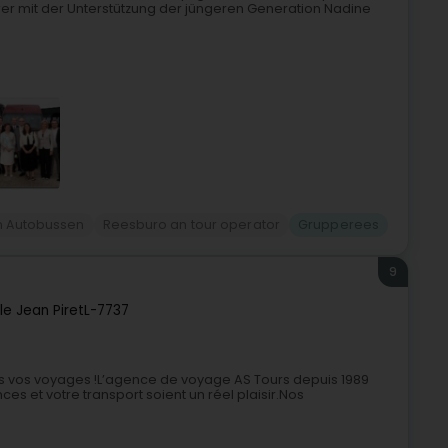
wer mit der Unterstützung der jüngeren Generation Nadine
n Autobussen
Reesburo an tour operator
Grupperees
9
lle Jean Piret
L-7737
ous vos voyages !L’agence de voyage AS Tours depuis 1989
es et votre transport soient un réel plaisir.Nos