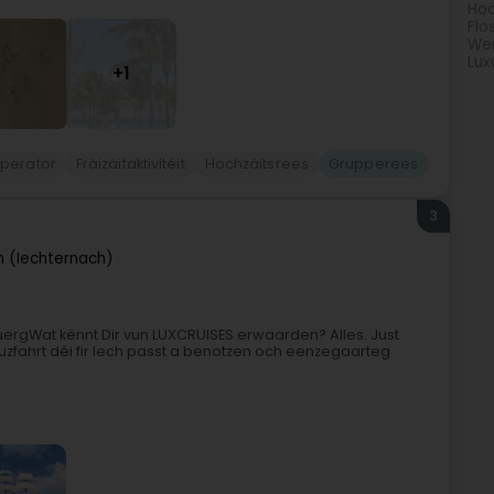
Hoc
Flo
We
Lux
+1
operator
Fräizäitaktivitéit
Hochzäitsrees
Grupperees
3
h (Iechternach)
uergWat kënnt Dir vun LUXCRUISES erwaarden? Alles. Just
uzfahrt déi fir Iech passt a benotzen och eenzegaarteg