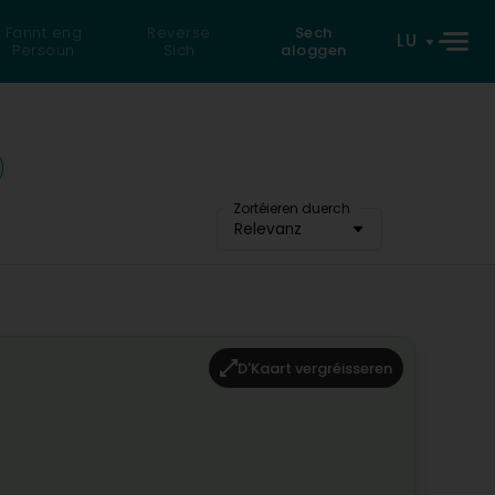
Fannt eng
Reverse
Sech
LU
Persoun
Sich
aloggen
Zortéieren duerch
Relevanz
D'Kaart vergréisseren