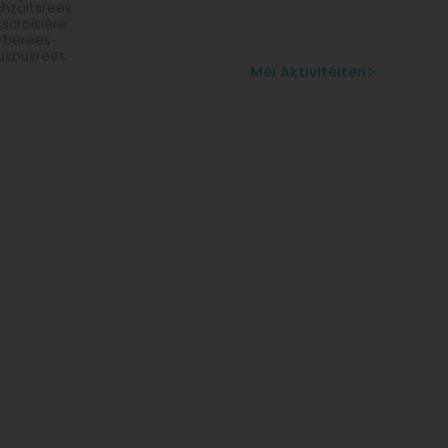
hzäitsrees
sscroisière
rberees
usbusrees
Méi Aktivitéiten