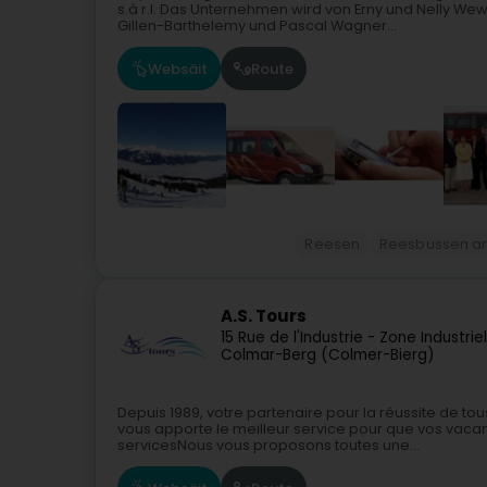
s.à r.l. Das Unternehmen wird von Erny und Nelly We
Gillen-Barthelemy und Pascal Wagner...
Websäit
Route
Reesen
Reesbussen a
A.S. Tours
15 Rue de l'Industrie - Zone Industrie
Colmar-Berg (Colmer-Bierg)
Depuis 1989, votre partenaire pour la réussite de t
vous apporte le meilleur service pour que vos vacanc
servicesNous vous proposons toutes une...