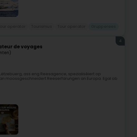
our operator
Tourismus
Tour operator
Grupperees
4
sateur de voyages
nten)
 Lëtzebuerg, ass eng Reesagence, spezialiséiert op
 an moossgeschneidert Reeserfarungen an Europa. Egal ob