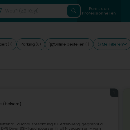
Fannt een
Professionnellen
Méi Filteren
äert
Parking
Online bestellen
(7)
(6)
(1)
1
e (Helsem)
Buttek fir Tauchausrëschtung zu Lëtzebuerg, gegrënnt a
t DP9 Diver SSI-Tauchcoursen fir all Niveauen un – vum