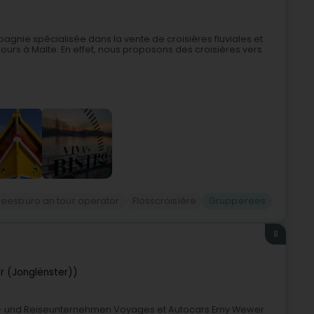
mpagnie spécialisée dans la vente de croisières fluviales et
jours à Malte. En effet, nous proposons des croisières vers
Reesburo an tour operator
Flosscroisière
Grupperees
8
er (Jonglënster))
s- und Reiseunternehmen Voyages et Autocars Erny Wewer