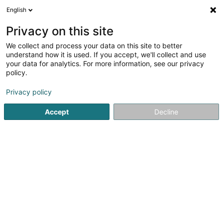
English
DE
Privacy on this site
We collect and process your data on this site to better
Verfeinere deine Suche
understand how it is used. If you accept, we'll collect and use
your data for analytics. For more information, see our privacy
Autour de moi
Echternach
Bestbewertet
P
(2)
(7)
policy.
12
Organisierte Reise
Ergebnis(se) für
en 56ms
Privacy policy
Startseite
Reisen
Organisierte Reise
Accept
Decline
1
DP9 Diver
79 Rue Prince Henri
L-7230
Helmsange (Helsem)
DP9 Diver ist eine Tauchschule und ein Fachgeschäft für
Tauchausrüstung in Luxemburg, gegründet und geleitet
von Denis Profico. Mit Sitz in Helmsange bietet DP9 Diver
SSI-Tauchkurse für alle Niveaus an – vom Anfänger bis
zum fortgeschrittenen...