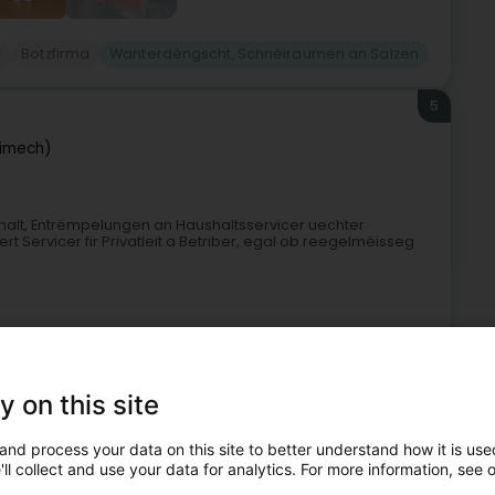
z
Botzfirma
Wanterdéngscht, Schnéiraumen an Salzen
5
éimech)
halt, Entrëmpelungen an Haushaltsservicer uechter
rt Servicer fir Privatleit a Betriber, egal ob reegelméisseg
y on this site
and process your data on this site to better understand how it is used
ll collect and use your data for analytics. For more information, see 
Buedem Botz
Wanterdéngscht, Schnéiraumen an Salzen