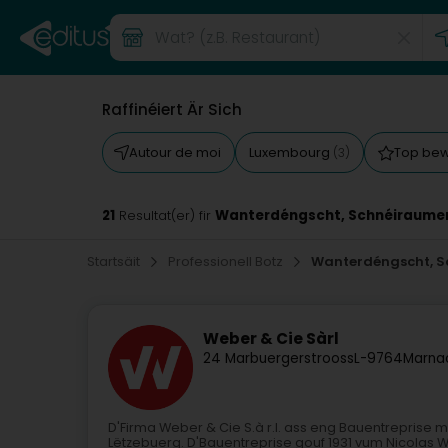
Raffinéiert Är Sich
Autour de moi
Luxembourg
Top be
(3)
21
Wanterdéngscht, Schnéiraumen
Resultat(er) fir
Startsäit
Professionell Botz
Wanterdéngscht, S
Weber & Cie Sàrl
24 Marbuergerstrooss
L-9764
Marna
D'Firma Weber & Cie S.à r.l. ass eng Bauentreprise
Lëtzebuerg. D'Bauentreprise gouf 1931 vum Nicolas 