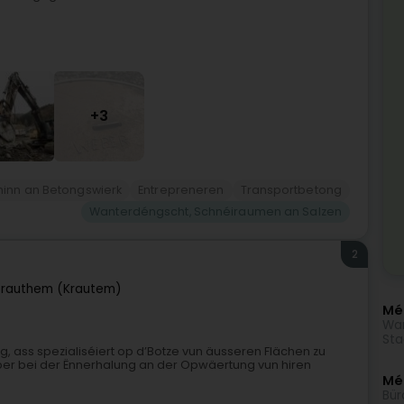
+3
inn an Betongswierk
Entrepreneren
Transportbetong
Wanterdéngscht, Schnéiraumen an Salzen
2
rauthem (Krautem)
Mé
Wan
Sta
g, ass spezialiséiert op d’Botze vun äusseren Flächen zu
triber bei der Ënnerhalung an der Opwäertung vun hiren
Méi
Bür