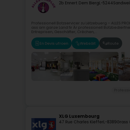
2b Ennert Dem Bierg
L-5244
Sandweil
Professionell Botzservicer zu Lëtzebuerg – ALLES PR
ass am ganze Land fir Är professionell Botzbedierfne
Entreprisen, Geschäfter, Crèchen,...
En Devis ufroen
Websäit
Route
Professi
XLG Luxembourg
47 Rue Charles Kieffer
L-8389
Grass 