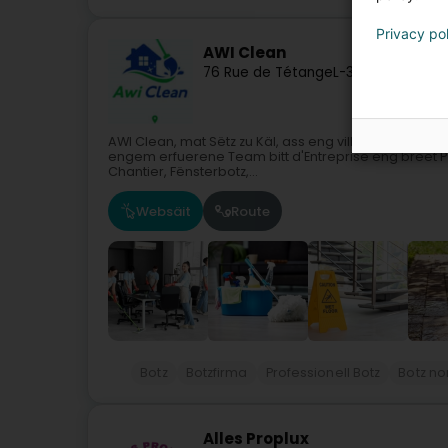
Privacy po
AWI Clean
76 Rue de Tétange
L-3672
Kayl (Käl)
AWI Clean, mat Sëtz zu Käl, ass eng villfälteg Botzfirma
engem erfuerene Team bitt d'Entreprise eng breet P
Chantier, Fënsterbotz,...
Websäit
Route
Botz
Botzfirma
Professionell Botz
Botz n
Alles Proplux