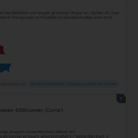
ft an de Mëttelen vun enger grousser Grupp un. Zënter 40 Joer
n fir Entreprisen a Privatleit.Eis Gesellschaften sinn an 4
rkplaatzbotz
Wanterdéngscht, Schnéiraumen an Salzen
9
rgewan
L-5326
Contern (Conter)
C Group, engem wesentlechen Akteur am
6 Länner präsent, erwirtschaftet 2,7 Milliarden Euro a