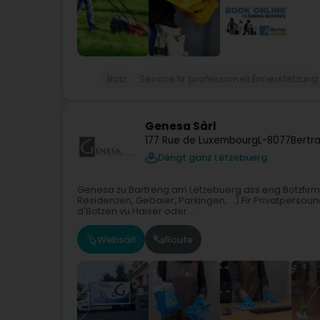
Botz
Service fir professionell Ënnerstëtzung
Genesa Sàrl
177 Rue de Luxembourg
L-8077
Bertr
Déngt ganz Lëtzebuerg
Genesa zu Bartreng am Lëtzebuerg ass eng Botzfirma 
Residenzen, Gebaier, Parkingen, ...).Fir Privatpersou
d'Botzen vu Haiser oder...
Websäit
Route