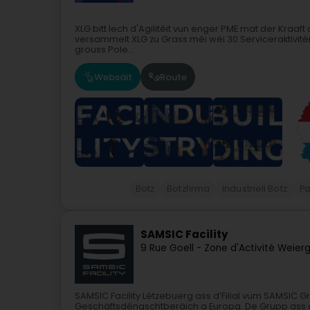
XLG bitt Iech d'Agilitéit vun enger PME mat der Kraa
versammelt XLG zu Grass méi wéi 30 Serviceraktivitéite
grouss Pole...
Websäit
Route
Botz
Botzfirma
Industriell Botz
Pa
SAMSIC Facility
9 Rue Goell - Zone d'Activité Weie
SAMSIC Facility Lëtzebuerg ass d’Filial vum SAMSI
Geschäftsdéngschtberäich a Europa. De Grupp ass a 2