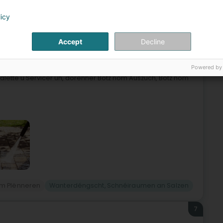
licy
6
Accept
Decline
Powered by
, déi souwuel fir Privatleit wéi och fir Betriber schafft.Mat
alette u Servicer un, dorënner Botz nom Auszuch, Botz nom
om Plënneren
Wanterdéngscht, Schnéiraumen an Salzen
7