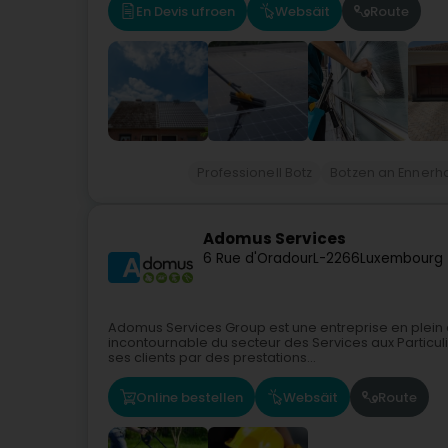
En Devis ufroen
Websäit
Route
Professionell Botz
Botzen an Ennerha
Adomus Services
6 Rue d'Oradour
L-2266
Luxembourg 
Adomus Services Group est une entreprise en plein 
incontournable du secteur des Services aux Particulie
ses clients par des prestations...
Online bestellen
Websäit
Route