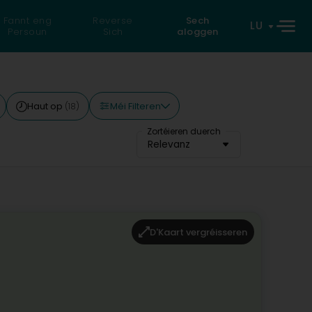
Fannt eng
Reverse
Sech
LU
Persoun
Sich
aloggen
Méi Filteren
Haut op
(18)
Zortéieren duerch
Relevanz
D'Kaart vergréisseren