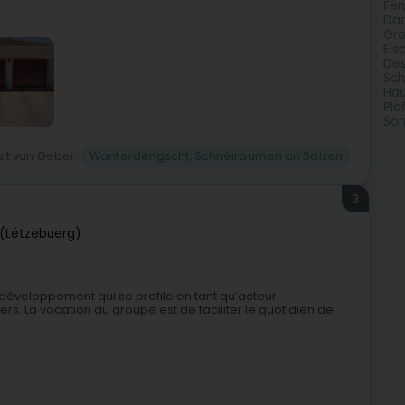
Fën
Daa
Gr
Eis
Des
Sch
Hau
Pla
Son
lt vun Gebei
Wanterdéngscht, Schnéiraumen an Salzen
3
(Lëtzebuerg)
développement qui se profile en tant qu’acteur
rs. La vocation du groupe est de faciliter le quotidien de