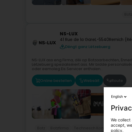
Bot
NS-LUX
41 Rue de la Gare
L-5540
Remich (R
Déngt ganz Lëtzebuerg
NS-LUX ass eng Firma, déi op Botzaarbechten, Ënner
Lëtzebuerg spezialiséiert ass. Mir bidde personaliséie
oder eemoleg.Eis Servicer enthalen...
Online bestellen
Websäit
Route
English
Privac
We collect 
accept, we'
Botz
Botzfirma
Technesch Kontroll fir Auto
policy.