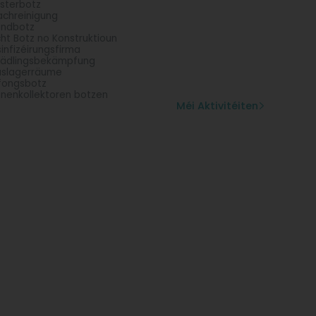
sterbotz
chreinigung
ondbotz
cht Botz no Konstruktioun
infizéirungsfirma
ädlingsbekämpfung
slagerräume
fongsbotz
nenkollektoren botzen
Méi Aktivitéiten