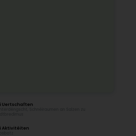
i Uertschaften
terdéngscht, Schnéiraumen an Salzen zu
dtbredimus
 Aktivitéiten
osbotz