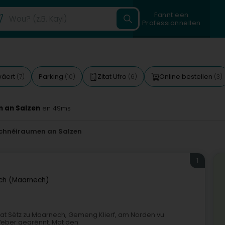
Fannt een
Professionnellen
wäert
Parking
Zitat Ufro
Online bestellen
(7)
(10)
(6)
(3)
 an Salzen
en 49ms
chnéiraumen an Salzen
1
ch (Maarnech)
 mat Sëtz zu Maarnech, Gemeng Klierf, am Norden vu
Weber gegrënnt. Mat den