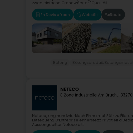
zwee einfache Grondwäerter "Qualitéit...
En Devis ufroen
Websäit
Route
Bëtong
Bétongsproduit, Betongsmasch
NETECO
8 Zone Industrielle Am Bruch
L-3327
C
Neteco, eng handwierklech Firma mat Sëtz zu Éileren
Lëtzebuerg. D’Entreprise ënnerstëtzt Privatleit a Be
Aussengebitter.Neteco bitt...