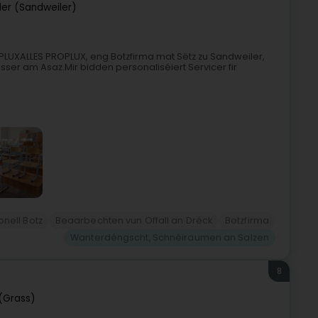
er (Sandweiler)
OPLUXALLES PROPLUX, eng Botzfirma mat Sëtz zu Sandweiler,
sser am Asaz.Mir bidden personaliséiert Servicer fir
onell Botz
Beaarbechten vun Offall an Dréck
Botzfirma
Wanterdéngscht, Schnéiraumen an Salzen
8
(Grass)