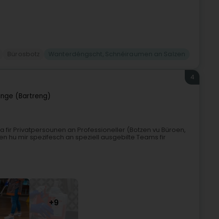
Bürosbotz
Wanterdéngscht, Schnéiraumen an Salzen
4
ange (Bartreng)
fir Privatpersounen an Professioneller (Botzen vu Büroen,
nen hu mir spezifesch an speziell ausgebilte Teams fir
+9