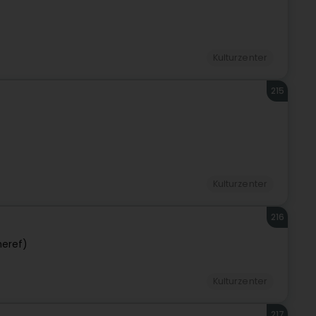
Kulturzenter
215
Kulturzenter
216
neref)
Kulturzenter
217