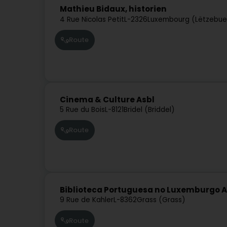
Mathieu Bidaux, historien
4 Rue Nicolas Petit
L-2326
Luxembourg (Lëtzebue
Route
Cinema & Culture Asbl
5 Rue du Bois
L-8121
Bridel (Briddel)
Route
Biblioteca Portuguesa no Luxemburgo A
9 Rue de Kahler
L-8362
Grass (Grass)
Route