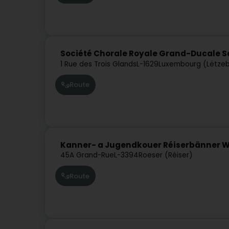
Société Chorale Royale Grand-Ducale S
1 Rue des Trois Glands
L-1629
Luxembourg (Lëtze
Route
Kanner- a Jugendkouer Réiserbänner Wi
45A Grand-Rue
L-3394
Roeser (Réiser)
Route