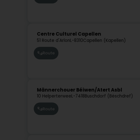
Centre Culturel Capellen
51 Route d'Arlon
L-8310
Capellen (Kapellen)
Route
Männerchouer Béiwen/Atert Asbl
10 Helperterwee
L-7418
Buschdorf (Bëschdref)
Route