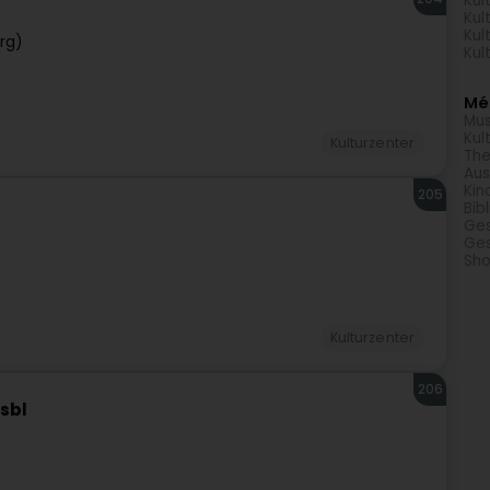
Kul
Kul
Kul
rg)
Kul
Méi
Mu
Kul
Kulturzenter
The
Aus
Kin
205
Bib
Ge
Ge
Sho
Kulturzenter
206
sbl