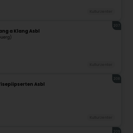
Kulturzenter
207
ang a Klang Asbl
buerg)
Kulturzenter
208
sepiipserten Asbl
Kulturzenter
209