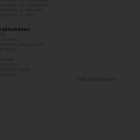
turzenter zu Dudelange
turzenter zu Echternach
turzenter zu Vianden
turzenter zu Wiltz
 Aktivitéiten
sée
turzenter
ater an Concertssall
stellung
o
liothéik
sangschor
schichtsmusée
w ticket
Méi Aktivitéiten