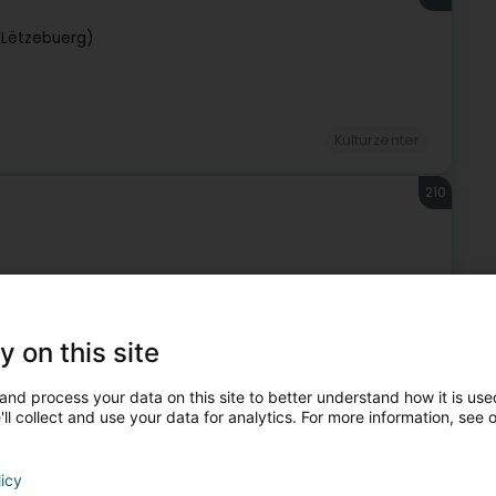
Lëtzebuerg)
Kulturzenter
210
Kulturzenter
y on this site
211
and process your data on this site to better understand how it is used
ll collect and use your data for analytics. For more information, see 
licy