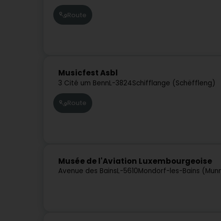
Route
Musicfest Asbl
3 Cité um Benn
L-3824
Schifflange (Schëffleng)
Route
Musée de l'Aviation Luxembourgeoise
Avenue des Bains
L-5610
Mondorf-les-Bains (Mun