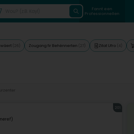
Fannt een
Professionnellen
ewäert
Zougang fir Behënnerten
Zitat Ufro
(26)
(27)
(4)
urzenter
201
neref)