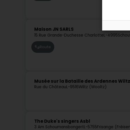
Maison JN SARLS
15 Rue Grande-Duchesse Charlotte
L-4995
Schouw
Route
Musée sur la Bataille des Ardennes Wilt
Rue du Château
L-9516
Wiltz (Wooltz)
The Duke's singers Asbl
3 Am Schoumansbongert
L-5755
Frisange (Fréise