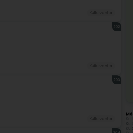
Kulturzenter
202
Kulturzenter
203
Mé
Kul
Kulturzenter
Kul
Kul
204