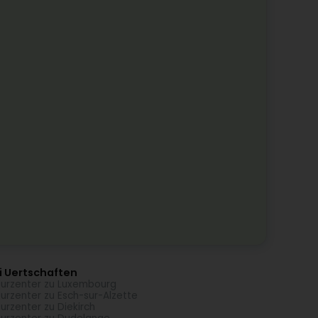
i Uertschaften
turzenter zu Luxembourg
turzenter zu Esch-sur-Alzette
turzenter zu Diekirch