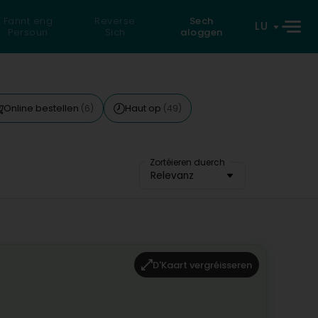
Fannt eng
Reverse
Sech
LU
Persoun
Sich
aloggen
Online bestellen
Haut op
(6)
(49)
Zortéieren duerch
Relevanz
D'Kaart vergréisseren