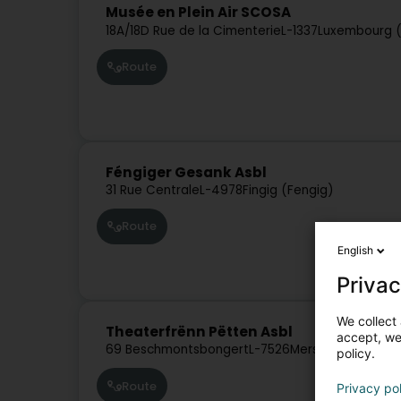
Musée en Plein Air SCOSA
18A/18D Rue de la Cimenterie
L-1337
Luxembourg (
Route
Féngiger Gesank Asbl
31 Rue Centrale
L-4978
Fingig (Fengig)
Route
English
Privac
We collect 
Theaterfrënn Pëtten Asbl
accept, we'
69 Beschmontsbongert
L-7526
Mersch (Miersch)
policy.
Route
Privacy po