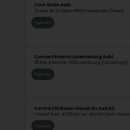
Ciné Orion Asbl
24 Rue de la Gare
L-9906
Troisvierges (Ëlwen)
Route
Concert Events Luxembourg Asbl
35 Rue d'Anvers
L-1130
Luxembourg (Lëtzebuerg)
Route
Centre Chrétien-Social du Sud SC
1 Grand-Rue
L-4132
Esch-sur-Alzette (Esch-Uelze
Route