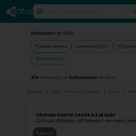
Raffinéiert Är Sich
Autour de moi
Luxembourg
Top b
(68)
Méi Filteren
234
Kulturzenter
Resultat(er) fir
en 96ms
Startsäit
Kultur, Fräizäit a Turissem
Kultur
Kult
Chorale Sainte Cecile A.E.M Asbl
30 Route d'Ellange
L-5617
Mondorf-les-Bains (Mun
Route