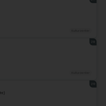
Kulturzenter
218
Kulturzenter
219
cht)