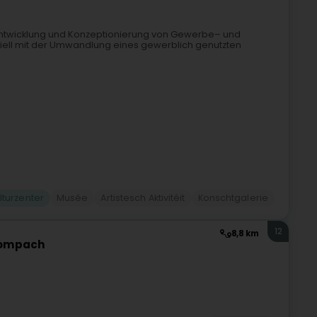
 Entwicklung und Konzeptionierung von Gewerbe– und
ziell mit der Umwandlung eines gewerblich genutzten
lturzenter
Musée
Artistesch Aktivitéit
Konschtgalerie
12
8,8 km
Mompach