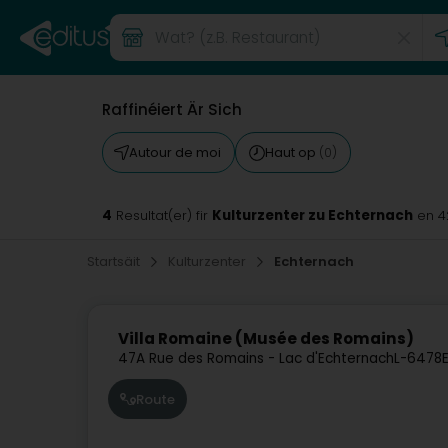
Raffinéiert Är Sich
Autour de moi
Haut op
(0)
4
Kulturzenter zu Echternach
Resultat(er) fir
en 4
Startsäit
Kulturzenter
Echternach
Villa Romaine (Musée des Romains)
47A Rue des Romains - Lac d'Echternach
L-6478
Route