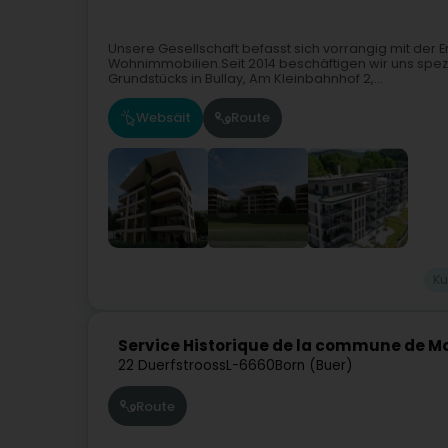
Unsere Gesellschaft befasst sich vorrangig mit der
Wohnimmobilien.Seit 2014 beschäftigen wir uns spe
Grundstücks in Bullay, Am Kleinbahnhof 2,...
Websäit
Route
Ku
Service Historique de la commune de 
22 Duerfstrooss
L-6660
Born (Buer)
Route