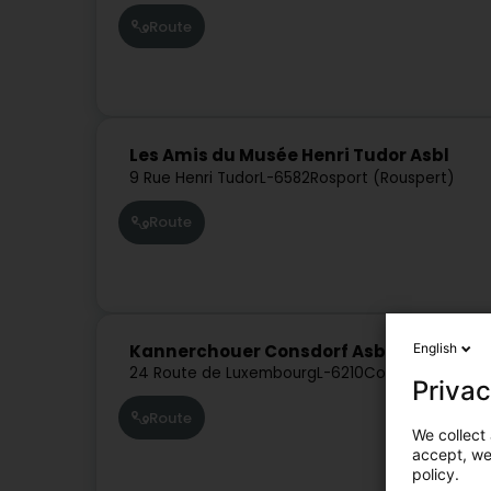
Route
Les Amis du Musée Henri Tudor Asbl
9 Rue Henri Tudor
L-6582
Rosport (Rouspert)
Route
English
Kannerchouer Consdorf Asbl
24 Route de Luxembourg
L-6210
Consdorf (Konsd
Privac
Route
We collect 
accept, we'
policy.