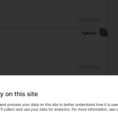
Kulturzenter
7
5,6 km
Kulturzenter
8
7,2 km
ref)
y on this site
and process your data on this site to better understand how it is used
ll collect and use your data for analytics. For more information, see 
Kulturzenter