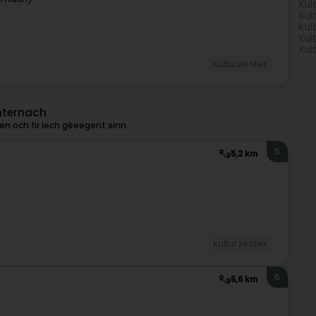
Kul
Kul
Kul
Kul
Kul
Kulturzenter
chternach
n och fir Iech gëeegent sinn.
5
5,2 km
Kulturzenter
6
5,6 km