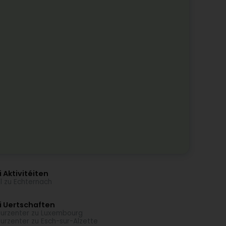
 Aktivitéiten
l zu Echternach
i Uertschaften
turzenter zu Luxembourg
turzenter zu Esch-sur-Alzette