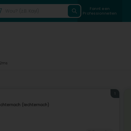
Fannt een
Professionnellen
2ms
1
Echternach (Iechternach)