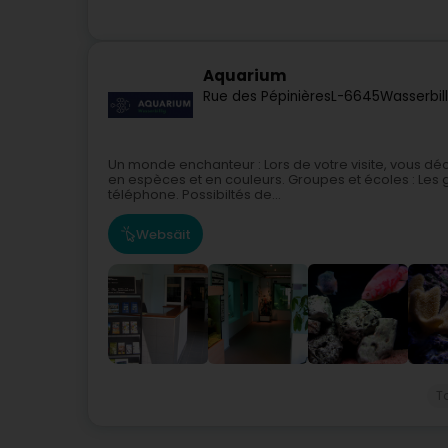
Aquarium
Rue des Pépinières
L-6645
Wasserbil
Un monde enchanteur : Lors de votre visite, vous dé
en espèces et en couleurs. Groupes et écoles : Les 
téléphone. Possibiltés de...
Websäit
T