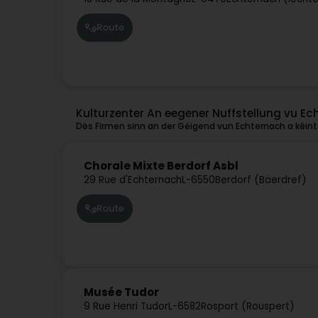
Route
Kulturzenter An eegener Nuffstellung vu E
Dës Firmen sinn an der Géigend vun Echternach a kéinte
Chorale Mixte Berdorf Asbl
29 Rue d'Echternach
L-6550
Berdorf (Bäerdref)
Route
Musée Tudor
9 Rue Henri Tudor
L-6582
Rosport (Rouspert)