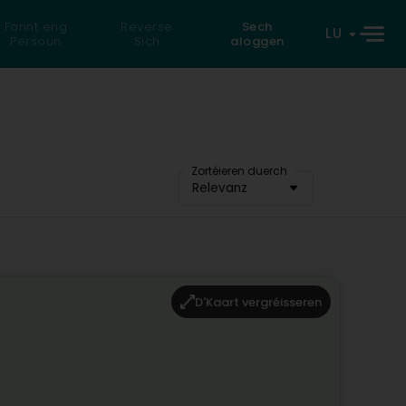
Fannt eng
Reverse
Sech
LU
Persoun
Sich
aloggen
Zortéieren duerch
Relevanz
D'Kaart vergréisseren