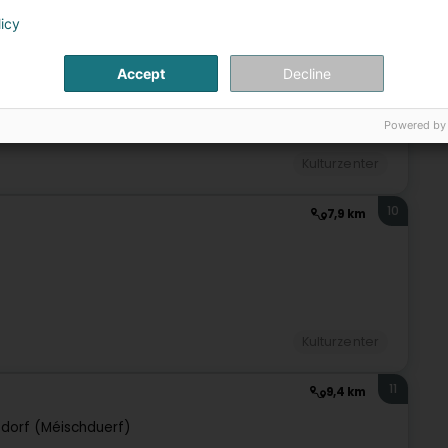
licy
9
7,2 km
Accept
Decline
Powered by
Kulturzenter
10
7,9 km
Kulturzenter
11
9,4 km
dorf (Méischduerf)