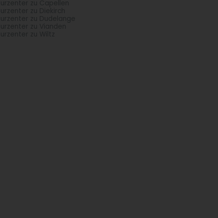
turzenter zu Capellen
turzenter zu Diekirch
turzenter zu Dudelange
turzenter zu Vianden
turzenter zu Wiltz