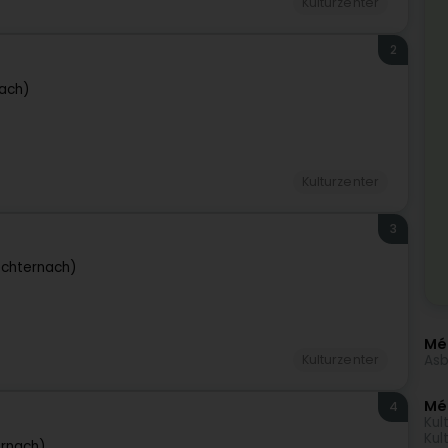
Kulturzenter
2
nach)
Kulturzenter
3
echternach)
Méi
Asb
Kulturzenter
Mé
4
Kul
Kul
ernach)