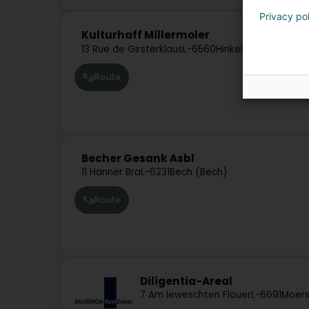
Privacy po
Kulturhaff Millermoler
13 Rue de Girsterklaus
L-6560
Hinkel (Henkel)
Route
Becher Gesank Asbl
11 Hanner Bra
L-6231
Bech (Bech)
Route
Diligentia-Areal
7 Am Ieweschten Flouer
L-6691
Moers