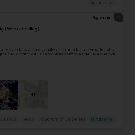
Kulturzenter
13
12,1 km
lig (Waasserbëlleg)
couvrirez de près la diversité d'un monde sous-marin riche
groupes à partir de 10 personnes sont priés de réserver par
+1
ourismus
Fësch
Aquarium an Emgeréits
Kulturzenter