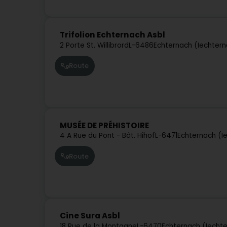
Trifolion Echternach Asbl
2 Porte St. Willibrord
L-6486
Echternach (Iechter
Route
MUSÉE DE PRÉHISTOIRE
4 A Rue du Pont - Bât. Hihof
L-6471
Echternach (I
Route
Cine Sura Asbl
18 Rue de la Montagne
L-6470
Echternach (Iecht