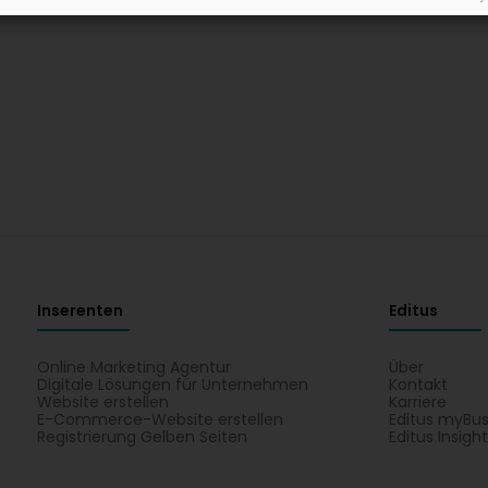
Inserenten
Editus
Online Marketing Agentur
Über
Digitale Lösungen für Unternehmen
Kontakt
Website erstellen
Karriere
E-Commerce-Website erstellen
Editus myBus
Registrierung Gelben Seiten
Editus Insigh