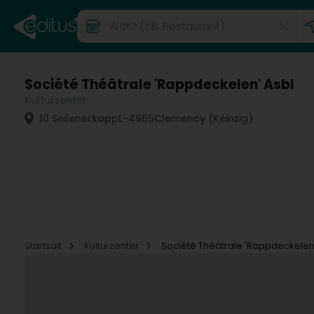
Société Théâtrale 'Rappdeckelen' Asbl
Kulturzenter
10 Seilenerkopp
L-4965
Clemency (Kéinzig)
Startsäit
Kulturzenter
Société Théâtrale 'Rappdeckelen