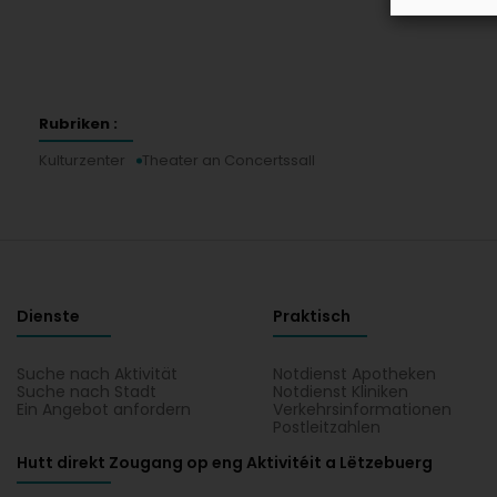
Rubriken :
Kulturzenter
Theater an Concertssall
Dienste
Praktisch
Suche nach Aktivität
Notdienst Apotheken
Suche nach Stadt
Notdienst Kliniken
Ein Angebot anfordern
Verkehrsinformationen
Postleitzahlen
Hutt direkt Zougang op eng Aktivitéit a Lëtzebuerg