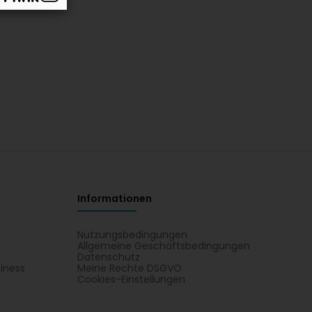
Informationen
Nutzungsbedingungen
Allgemeine Geschäftsbedingungen
Datenschutz
iness
Meine Rechte DSGVO
t
Cookies-Einstellungen