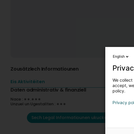
English
Privac
Zousätzlech Informatiounen
We collect 
Eis Aktivitéiten
accept, we'
Daten administrativ & finanziell
policy.
Nace : ∗∗.∗∗∗
Privacy po
Unzuel un Ugestallten : ∗∗∗
Sech Legal Informatiounen ukucken