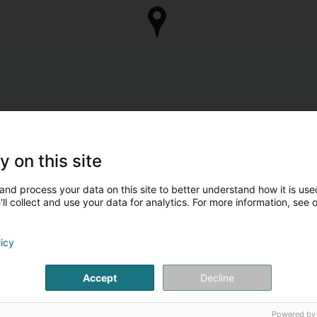
y on this site
and process your data on this site to better understand how it is used
ll collect and use your data for analytics. For more information, see 
licy
Accept
Decline
Powered by