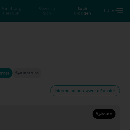
Fannt eng
Reverse
Sech
LU
Persoun
Sich
aloggen
mmer
Itinéraire
Informatiounen iwwer d'Rechter
Route