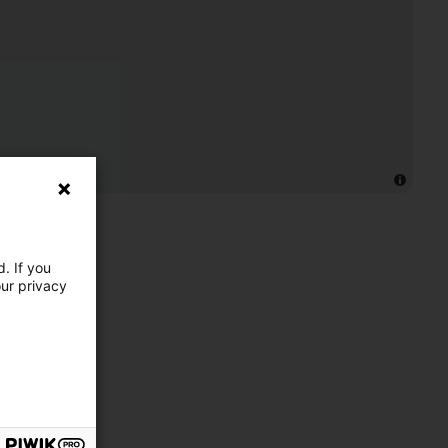
. If you
our privacy