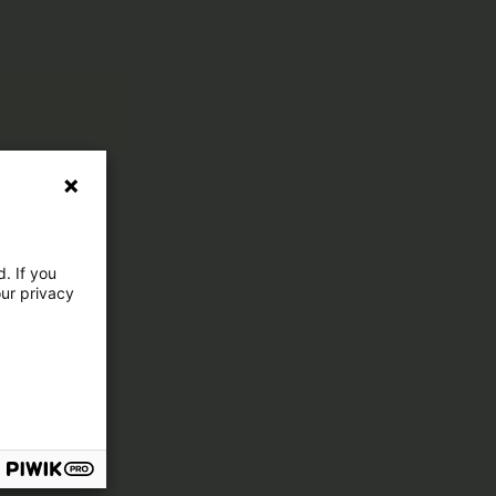
. If you
our privacy