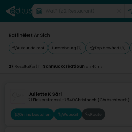
Raffinéiert Är Sich
Autour de moi
Luxembourg
Top bewäert
(7)
(8)
27
Schmuckcréatioun
Resultat(er) fir
en 40ms
Juliette K Sàrl
21 Fielserstrooss
L-7640
Christnach (Chrëschtnech)
Online bestellen
Websäit
Route