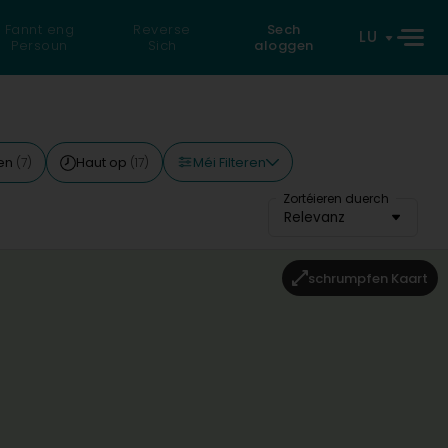
Fannt eng
Reverse
Sech
LU
Persoun
Sich
aloggen
Méi Filteren
len
Haut op
(7)
(17)
Zortéieren duerch
Relevanz
schrumpfen Kaart