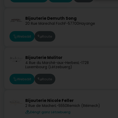
Bijouterie Demuth Song
20 Rue Marechal Foch
F-57700
Hayange
Websäit
Route
Bijouterie Molitor
4 Rue du Marché-aux-Herbes
L-1728
Luxembourg (Lëtzebuerg)
Websäit
Route
Bijouterie Nicole Feller
2 Rue de Macher
L-5550
Remich (Réimech)
Déngt ganz Lëtzebuerg