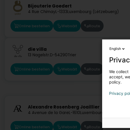
Bijouterie Goedert
4 Rue Chimay
L-1333
Luxembourg (Lëtzebuerg)
Online bestellen
Websäit
Route
die villa
English
13 Nagelstr.
D-54290
Trier
Privac
Online bestellen
Websäit
Route
We collect 
accept, we'
policy.
Privacy po
Alexandre Rosenberg Joaillier
4 Avenue de la Gare
L-1610
Luxembourg (Lëtzebuerg
Online bestellen
Websäit
Route