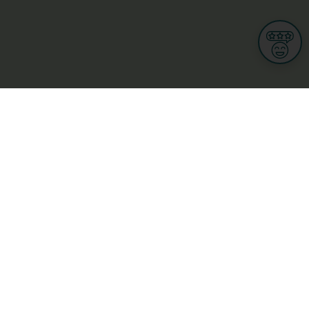
Informationen
Nutzungsbedingungen
Allgemeine Geschäftsbedingungen
Datenschutz
iness
Meine Rechte DSGVO
t
Cookies-Einstellungen
ionnellen
Garage, transport an mobilitéit
Handel
sondheet
Privatsecteur
Schéinheet, Sport a Wellness