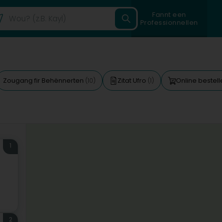
Fannt een
Professionnellen
Zougang fir Behënnerten
Zitat Ufro
Online bestel
(10)
(1)
1
2