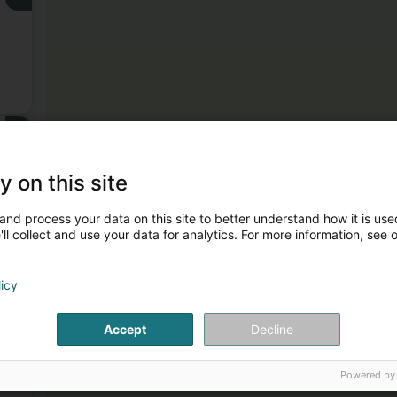
3
y on this site
and process your data on this site to better understand how it is used
ll collect and use your data for analytics. For more information, see 
licy
4
Accept
Decline
)
Powered by