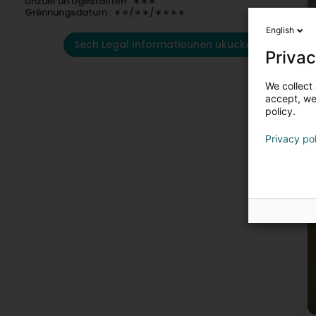
Unzuel un Ugestallten : ∗∗∗
Grënnungsdatum : ∗∗/∗∗/∗∗∗∗
English
Sech Legal Informatiounen ukucken
Privac
We collect 
accept, we'
policy.
Privacy po