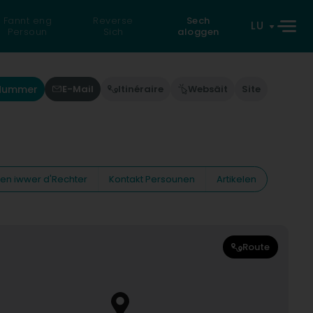
Fannt eng
Reverse
Sech
LU
Persoun
Sich
aloggen
'Nummer
E-Mail
Itinéraire
Websäit
Site
nen iwwer d'Rechter
Kontakt Persounen
Artikelen
Route