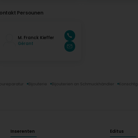
ontakt Persounen
M. Franck Kieffer
Gérant
joureparatur
Bijouterie
Bijouterien an Schmuckhändler
Konschtg
Inserenten
Editus