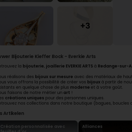
wwer Bijouterie Kieffer Bock - Everkie Arts
etrouvez la
bijouterie
,
joaillerie EVERKIE ARTS
à
Redange-sur-A
ous réalisons des
bijoux sur mesure
avec des matériaux de haut
ous vous offrons la possibilité de créer vos
bijoux
à partir de no
xistants en quelque chose de plus
moderne
et à votre goût.
ous faisons de notre métier un
art
!
es
créations uniques
pour des personnes uniques.
etrouvez nos collections dans notre boutique (bagues, boucles d'o
is Artikelen
Création personnalisée avec
Alliances
feuilles d'or