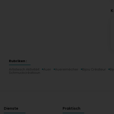
K
Rubriken :
Artistesch Aktivitéit
Auer
Aueremëcher
Bijou Créateur
Bi
Schmuckcréatioun
Dienste
Praktisch