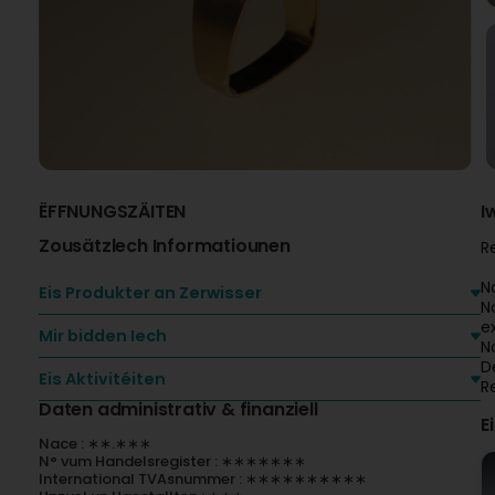
ËFFNUNGSZÄITEN
I
Zousätzlech Informatiounen
R
N
Eis Produkter an Zerwisser
N
e
Mir bidden Iech
N
D
Eis Aktivitéiten
R
Daten administrativ & finanziell
E
Nace : ∗∗.∗∗∗
N° vum Handelsregister : ∗∗∗∗∗∗∗
International TVAsnummer : ∗∗∗∗∗∗∗∗∗∗