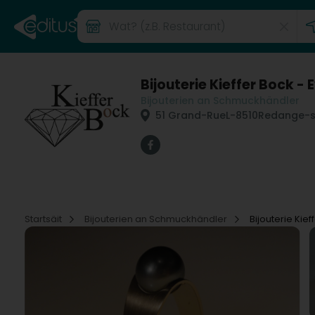
Bijouterie Kieffer Bock - 
Bijouterien an Schmuckhändler
51 Grand-Rue
L-8510
Redange-su
Startsäit
Bijouterien an Schmuckhändler
Bijouterie Kief