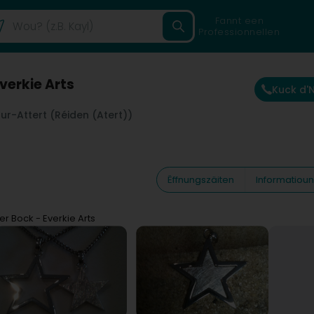
Fannt een
Professionnellen
Everkie Arts
Kuck d
r-Attert (Réiden (Atert))
Ëffnungszäiten
Informatiou
fer Bock - Everkie Arts