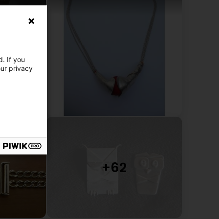
. If you
our privacy