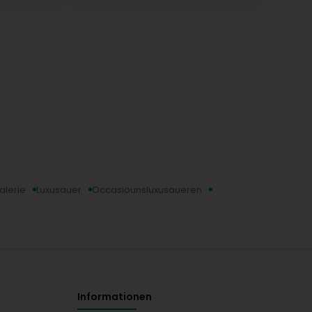
alerie
Luxusauer
Occasiounsluxusaueren
Informationen