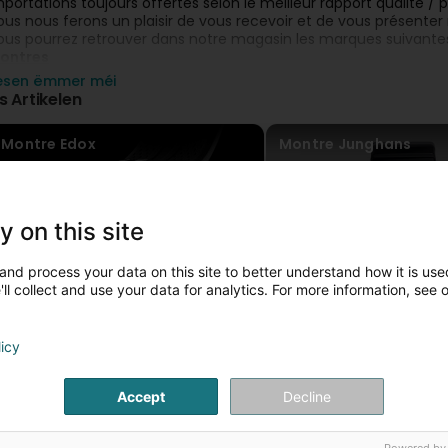
mportations toujours offertes selon le meilleur rapport qualité / pr
ous nous ferons un plaisir de vous recevoir et de vous présenter n
ous pourrez retrouver dans notre magasin les marques suivante
ontres
aurice Lacroix
iesen ëmmer méi
ertina
is Artikelen
unghans
almain
Montre Edox
Montre Junghans
estina
odania
occia
asio
lliances de mariage
y on this site
erstner
uo
and process your data on this site to better understand how it is used
ll collect and use your data for analytics. For more information, see 
licy
Accept
Decline
Alliances Or blanc