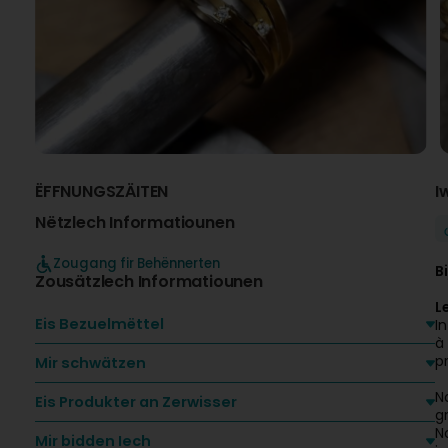
ËFFNUNGSZÄITEN
I
Nëtzlech Informatiounen
Zougang fir Behënnerten
B
Zousätzlech Informatiounen
L
Eis Bezuelmëttel
I
à
p
Mir schwätzen
N
Eis Produkter an Zerwisser
g
N
Mir bidden Iech