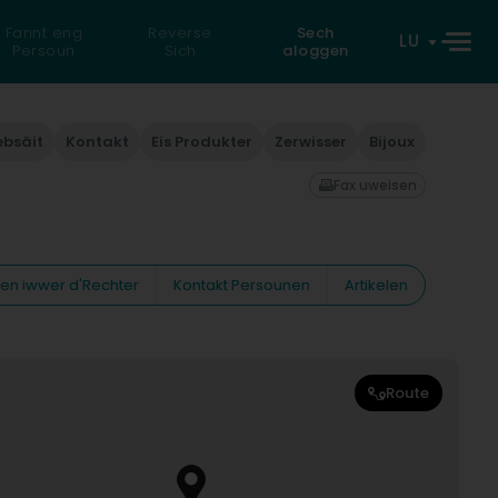
Fannt eng
Reverse
Sech
LU
Persoun
Sich
aloggen
bsäit
Kontakt
Eis Produkter
Zerwisser
Bijoux
Fax uweisen
nen iwwer d'Rechter
Kontakt Persounen
Artikelen
Route