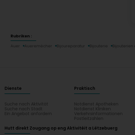
Rubriken :
Auer
Aueremëcher
Bijoureparatur
Bijouterie
Bijouterie
Dienste
Praktisch
Suche nach Aktivität
Notdienst Apotheken
Suche nach Stadt
Notdienst Kliniken
Ein Angebot anfordern
Verkehrsinformationen
Postleitzahlen
Hutt direkt Zougang op eng Aktivitéit a Lëtzebuerg