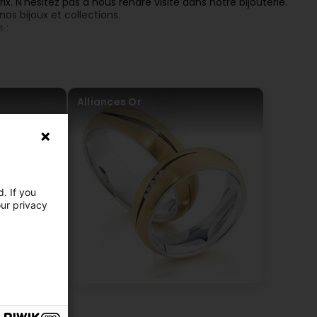
ix. N'hésitez pas à nous rendre visite dans notre bijouterie.
os bijoux et collections.
s :
Alliances Or
. If you
our privacy