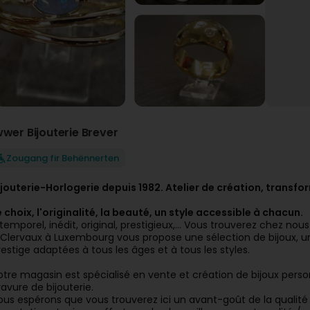
wwer Bijouterie Brever
Zougang fir Behënnerten
ijouterie-Horlogerie depuis 1982. Atelier de création, transfo
e choix, l'originalité, la beauté, un style accessible à chacun.
ntemporel, inédit, original, prestigieux,… Vous trouverez chez nous
 Clervaux à Luxembourg vous propose une sélection de bijoux, 
restige adaptées à tous les âges et à tous les styles.
otre magasin est spécialisé en vente et création de bijoux person
ravure de bijouterie.
ous espérons que vous trouverez ici un avant-goût de la qualité 