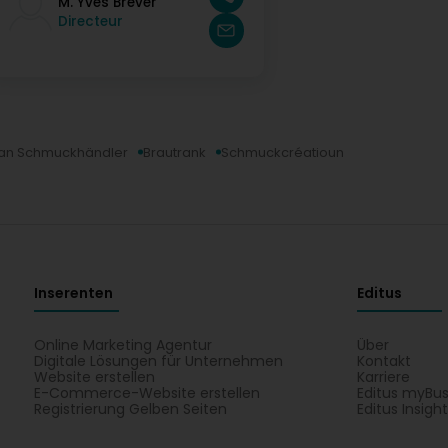
M. Yves Brever
Directeur
n an Schmuckhändler
Brautrank
Schmuckcréatioun
Inserenten
Editus
Online Marketing Agentur
Über
Digitale Lösungen für Unternehmen
Kontakt
Website erstellen
Karriere
E-Commerce-Website erstellen
Editus myBus
Registrierung Gelben Seiten
Editus Insigh