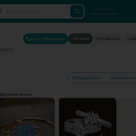
Fannt een
Professionnellen
Kuck d'Nummer
E-Mail
Itinéraire
We
Clierf)
Ëffnungszäiten
Informatiou
Bijouterie Brever