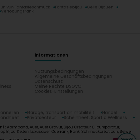
oun vun Fantasieschmuck
Fantasiebijou
Gëlle Bijouen
Verlobungsrank
Informationen
Nutzungsbedingungen
Allgemeine Geschäftsbedingungen
Datenschutz
iness
Meine Rechte DSGVO
t
Cookies-Einstellungen
ionnellen
Garage, transport an mobilitéit
Handel
sondheet
Privatsecteur
Schéinheet, Sport a Wellness
) : Aarmband, Auer, Auer Gravur, Bijou Créateur, Bijoureparatur,
op Bijou, Ketten, Luxusauer, Ouerrank, Rank, Schmuckcréatioun, Selwer