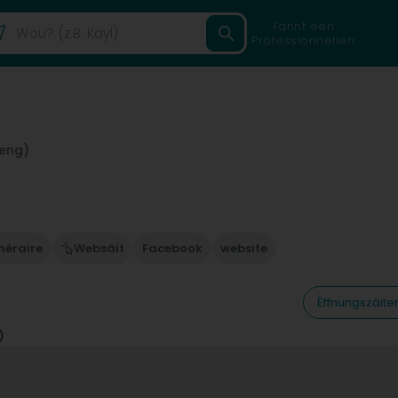
Fannt een
Professionnellen
leng)
inéraire
Websäit
Facebook
website
Ëffnungszäite
)