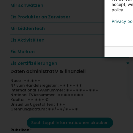
accept, we'
Mir schwätzen
policy.
B
L
Eis Produkter an Zerwisser
Privacy po
K
Mir bidden Iech
D
Eis Aktivitéiten
D
E
Eis Marken
K
Eis Zertifizéierungen
Daten administrativ & finanziell
Nace : ∗∗.∗∗∗
N° vum Handelsregister : ∗∗∗∗∗∗∗
International TVAsnummer : ∗∗∗∗∗∗∗∗∗∗
National TVAsnummer : ∗∗∗∗∗∗∗∗
Kapital : ∗∗ ∗∗∗ €
Unzuel un Ugestallten : ∗∗∗
Grënnungsdatum : ∗∗/∗∗/∗∗∗∗
Sech Legal Informatiounen ukucken
Rubriken :