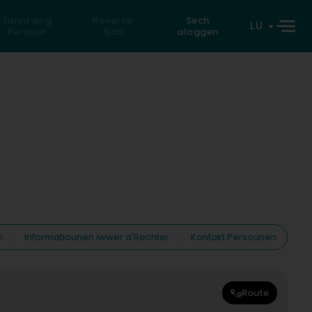
Fannt eng
Reverse
Sech
LU
Persoun
Sich
aloggen
n
Informatiounen iwwer d'Rechter
Kontakt Persounen
Route