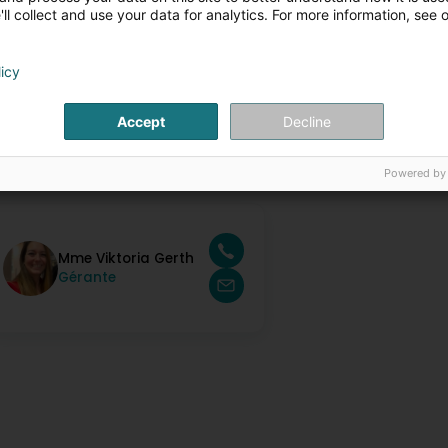
ll collect and use your data for analytics. For more information, see 
ijouen Verkaf & Rotschléi
oosst eis dat perfekt Stéck zesummen entdecken, mat Hertz an E
licy
ette, Ouerréng, Réng, Braceleten, Anhäanger, Aueren, etc.
ir huet de Choix!
Accept
Decline
iskutéiert Design Iddien, Optiounen, Budget mat Bijouen Beroder.
rstellt eenzegaarteg Réng fir eng eenzegaarteg Hochzäit.
ontakt Persounen
Powered by
Mme Viktoria Gerth
Gérante