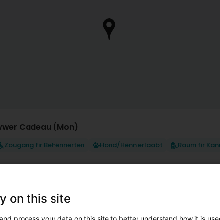
wwer Cadeau (Mon)
Zougang fir Behënnerten
Hond/Hënn erlaabt
Raum fir Kan
ijouen Reparatur & Kreatioun
eparéiert d'Vergaangenheet, erstellt d'Zukunft, Handgemaach mat
eschichte erzielt, är Geschicht!
y on this site
uer Reparatioun
and process your data on this site to better understand how it is used
estauriert Funktioun a Schéinheet, sou datt är Auer fir all Moment