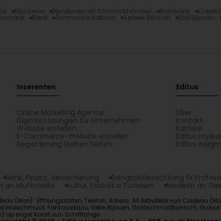
tur
Bijouterie
Bijouterien an Schmuckhändler
Brautrank
Créati
uerrank
Rank
Schmuckcréatioun
Selwer Bijouen
Stol Bijouen
Inserenten
Editus
Online Marketing Agentur
Über
Digitale Lösungen für Unternehmen
Kontakt
Website erstellen
Karriere
E-Commerce-Website erstellen
Editus myBus
Registrierung Gelben Seiten
Editus Insigh
Bank, Finanz, Versécherung
Déngschtleeschtung fir Profess
 an Multimedia
Kultur, Fräizäit a Turissem
Medezin an Ge
 (Mon) : Ëffnungszäiten, Telefon, Adress. All Aktivitéite vun Cadeau (Mon
ntasieschmuck, Fantasiebijou, Gëlle Bijouen, Goldschmattkonscht, Gravur 
n) op enger Kaart vun Schifflange.