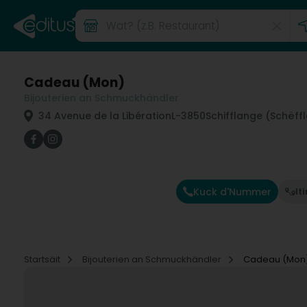
Cadeau (Mon)
Bijouterien an Schmuckhändler
34 Avenue de la Libération
L-3850
Schifflange (Schëff
Kuck d'Nummer
It
Startsäit
Bijouterien an Schmuckhändler
Cadeau (Mon