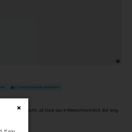
ner
Consultatioun doheem
 Léift a Konscht, all Stick ass e Meeschterstéck dat eng
. If you
 prett ass.