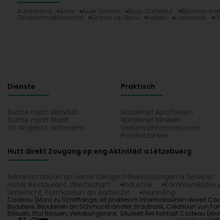
Aarmband
Auer
Auer Gravur
Bijou Créateur
Bijourepara
Goldschmattkonscht
Gravur op Bijou
Ketten
Luxusauer
O
Dienste
Praktisch
Suche nach Aktivität
Notdienst Apotheken
Suche nach Stadt
Notdienst Kliniken
Ein Angebot anfordern
Verkehrsinformationen
Postleitzahlen
Hutt direkt Zougang op eng Aktivitéit a Lëtzebuerg
Administratioun an aaner Déngschtleeschtungen a Servicer
Hotel, Restaurant, Wiertschaft
Industrie
Kommunikatioun
Unterricht, Formatioun an Aarbecht
Wunnéng
Cadeau (Mon) zu Schifflange, all praktesch Informatiounen iwwert Cadeau
Bijouterie, Bijouterien an Schmuckhändler, Brautrank, Créatioun vun Fa
Bijouen, Stol Bijouen, Verlobungsrank. Situéiert Äre Kontakt Cadeau (Mo