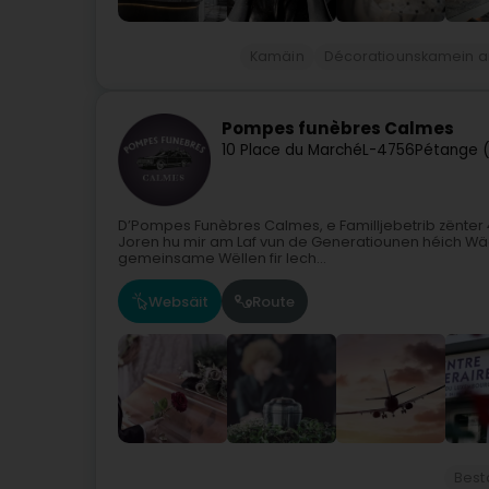
Kamäin
Décoratiounskamein 
Pompes funèbres Calmes
10 Place du Marché
L-4756
Pétange (
D’Pompes Funèbres Calmes, e Familljebetrib zënter 
Joren hu mir am Laf vun de Generatiounen héich Wäe
gemeinsame Wëllen fir Iech...
Websäit
Route
Best