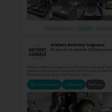
Bestattungsfirma
Denkmal
Wandlung
Ateliers Anthony Cognaux
55 Rue de St Hubert
B-6800
Libramo
Ateliers Anthony Cognaux zu Libramont ass eng Famil
gesammelt goufen, maachen d'Firma haut zu der onv
Meeschterschaft vun der Stee an dem...
En Devis ufroen
Websäit
Route