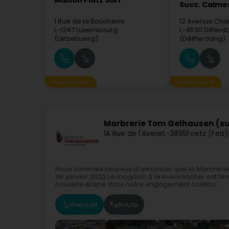
Maison Platz Sàrl
Succ. Calme
1 Rue de la Boucherie
12 Avenue Char
L-1247
Luxembourg
L-4530
Differ
(Lëtzebuerg)
(Déifferdang)
Gesponsert
Gesponsert
Marbrerie Tom Gelhausen (su
1A Rue de l'Avenir
L-3895
Foetz (Feiz)
Nous sommes heureux d'annoncer que la Marbrerie 
1er janvier 2022.Le magasin à Grevenmacher est fer
nouvelle étape dans notre engagement continu...
Websäit
Route