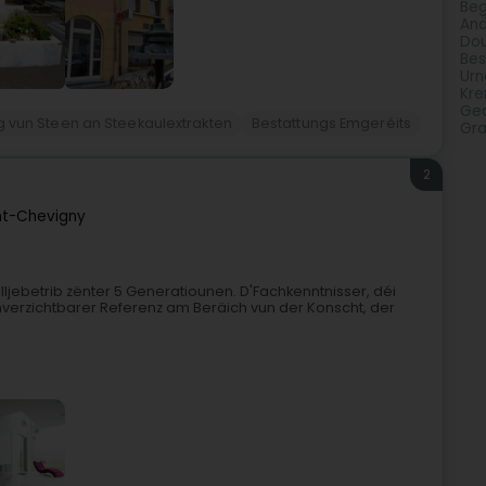
Beg
Anä
Do
Bes
Urn
Kre
Ge
 vun Steen an Steekaulextrakten
Bestattungs Emgeréits
Gra
2
nt-Chevigny
ljebetrib zënter 5 Generatiounen. D'Fachkenntnisser, déi
erzichtbarer Referenz am Beräich vun der Konscht, der