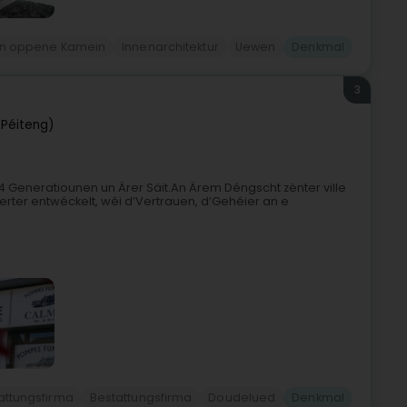
an oppene Kamein
Innenarchitektur
Uewen
Denkmal
3
Péiteng)
4 Generatiounen un Ärer Säit.An Ärem Déngscht zënter ville
rter entwéckelt, wéi d’Vertrauen, d’Gehéier an e
attungsfirma
Bestattungsfirma
Doudelued
Denkmal