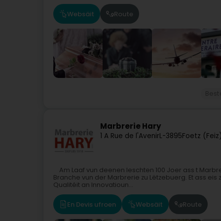
Websäit
Route
Best
Marbrerie Hary
1 A Rue de l'Avenir
L-3895
Foetz (Feiz
Am Laaf vun deenen leschten 100 Joer ass t Marbre
Branche vun der Marbrerie zu Lëtzebuerg. Et ass eis
Qualitéit an Innovatioun...
En Devis ufroen
Websäit
Route