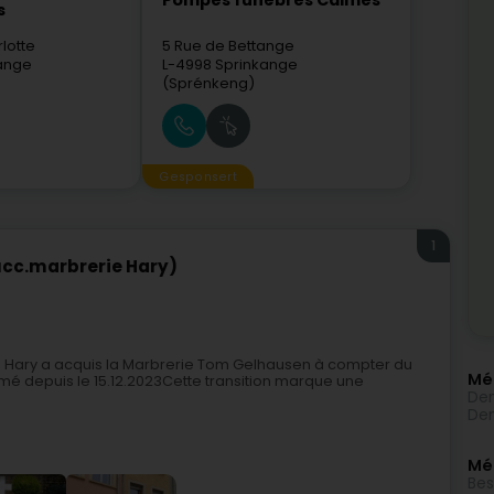
Pompes funèbres Calmes
s
lotte
5 Rue de Bettange
dange
L-4998
Sprinkange
(Sprénkeng)
Gesponsert
1
cc.marbrerie Hary)
Hary a acquis la Marbrerie Tom Gelhausen à compter du
Mé
mé depuis le 15.12.2023Cette transition marque une
Den
Den
Méi
Bes