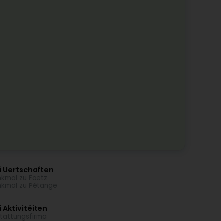
i Uertschaften
kmal zu Foetz
kmal zu Pétange
 Aktivitéiten
tattungsfirma