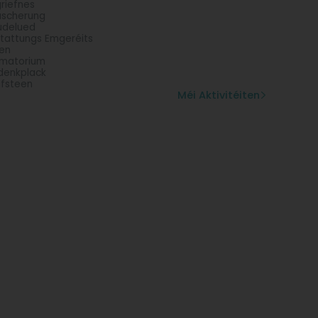
riefnes
scherung
udelued
tattungs Emgeréits
en
matorium
denkplack
fsteen
Méi Aktivitéiten