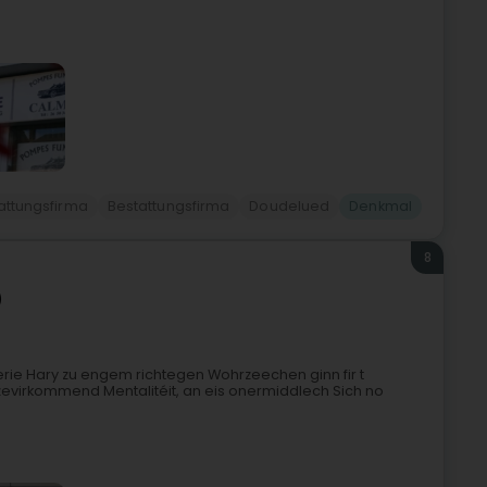
attungsfirma
Bestattungsfirma
Doudelued
Denkmal
8
)
rie Hary zu engem richtegen Wohrzeechen ginn fir t
 zevirkommend Mentalitéit, an eis onermiddlech Sich no