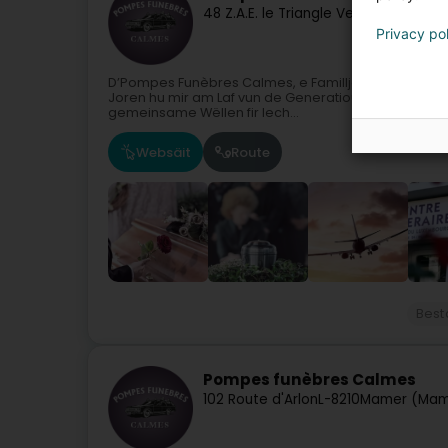
48 Z.A.E. le Triangle Vert
L-5691
Ellang
Privacy po
D’Pompes Funèbres Calmes, e Familljebetrib zënter 
Joren hu mir am Laf vun de Generatiounen héich Wäe
gemeinsame Wëllen fir Iech...
Websäit
Route
Best
Pompes funèbres Calmes
102 Route d'Arlon
L-8210
Mamer (Mam