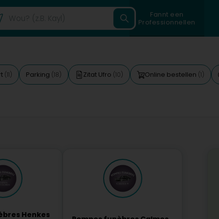
Fannt een
Professionnellen
rt
Parking
Zitat Ufro
Online bestellen
(11)
(18)
(10)
(1)
èbres Henkes