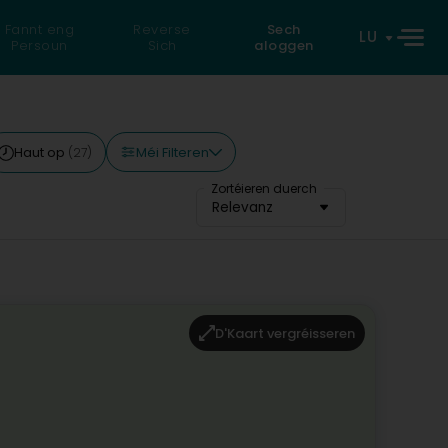
Fannt eng
Reverse
Sech
LU
Persoun
Sich
aloggen
Méi Filteren
Haut op
(27)
Zortéieren duerch
Relevanz
D'Kaart vergréisseren