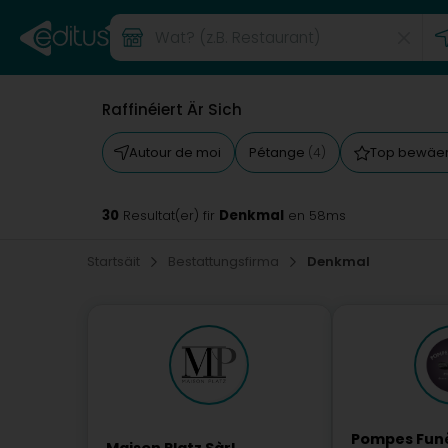
Raffinéiert Är Sich
Autour de moi
Pétange
Top bewäe
(4)
30
Denkmal
Resultat(er) fir
en 58ms
Startsäit
Bestattungsfirma
Denkmal
Pompes Fun