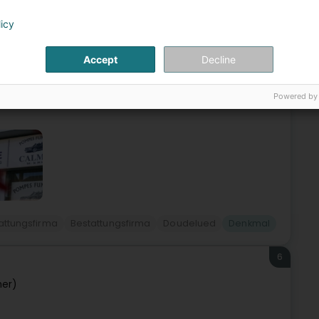
e (Elleng)
licy
4 Generatiounen un Ärer Säit.An Ärem Déngscht zënter ville
Accept
Decline
rter entwéckelt, wéi d’Vertrauen, d’Gehéier an e
Powered by
attungsfirma
Bestattungsfirma
Doudelued
Denkmal
6
er)