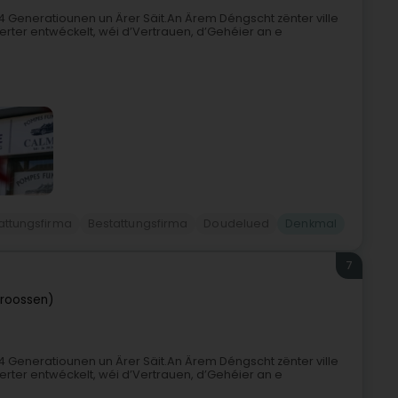
4 Generatiounen un Ärer Säit.An Ärem Déngscht zënter ville
rter entwéckelt, wéi d’Vertrauen, d’Gehéier an e
attungsfirma
Bestattungsfirma
Doudelued
Denkmal
7
troossen)
4 Generatiounen un Ärer Säit.An Ärem Déngscht zënter ville
rter entwéckelt, wéi d’Vertrauen, d’Gehéier an e