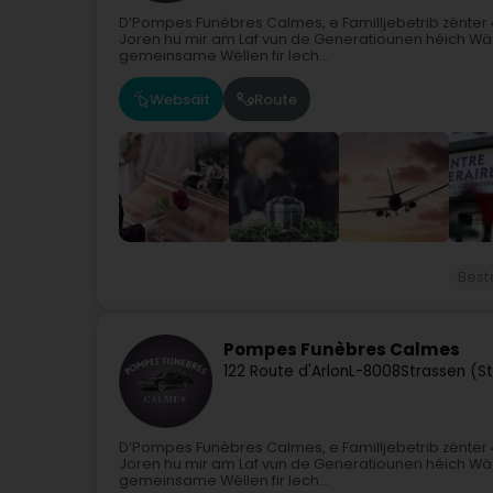
D’Pompes Funèbres Calmes, e Familljebetrib zënter 
Joren hu mir am Laf vun de Generatiounen héich Wäe
gemeinsame Wëllen fir Iech...
Websäit
Route
Best
Pompes Funèbres Calmes
122 Route d'Arlon
L-8008
Strassen (S
D’Pompes Funèbres Calmes, e Familljebetrib zënter 
Joren hu mir am Laf vun de Generatiounen héich Wäe
gemeinsame Wëllen fir Iech...